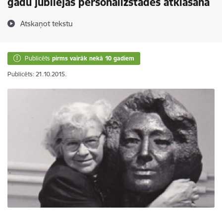
gadu jubilejas personālizstādes atklāšana
Atskaņot tekstu
Publicēts
pirms vairāk nekā 10 gadiem
Publicēts: 21.10.2015.