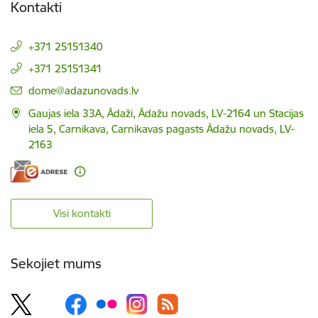
Kontakti
+371 25151340
+371 25151341
E-pasts:
dome@adazunovads.lv
Gaujas iela 33A, Ādaži, Ādažu novads, LV-2164 un Stacijas
iela 5, Carnikava, Carnikavas pagasts Ādažu novads, LV-
2163
Visi kontakti
Sekojiet mums