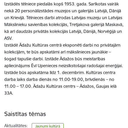
Izstādēs tēlniece piedalās kopš 1953. gada. Sarīkotas vairāk
nekā 20 personālizstādes muzejos un galerijās Latvijā, Dānijā
un Krievijā. Tēlnieces darbi atrodas Latvijas muzeju un Latvijas
Mākslinieku savienības kolekcijās, Tretjakova galerijā Maskavā,
kā arī daudzās privātās kolekcijās Latvijā, Dānijā, Norvēģijā un
ASV.
Izstādē Ādažu Kultūras centrā eksponēti darbi no privātajām
kolekcijām, te būs apskatāmi arī mākslinieces jaunākie –
šogad tapušie darbi. Izstāde Ādažos būs meistarības
apliecinājums Ēvī Upenieces neizsīkstošajai radošajai enerģijai.
Izstāde būs apskatāma līdz 1. decembrim. Kultūras centra
darba laiks darba dienās no 11.00-19.00, brīvdienās – no
11.00 – 17.00. Ādažu Kultūras centrs – Ādažos, Gaujas ielā
33A.
Saistītas tēmas
Aktualitātes:
Jaunumi kultūrā