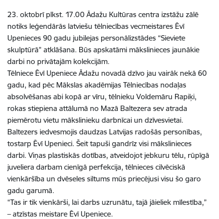
23. oktobrī plkst. 17.00 Ādažu Kultūras centra izstāžu zālē
notiks leģendārās latviešu tēlniecības vecmeistares Ēvī
Upenieces 90 gadu jubilejas personālizstādes “Sieviete
skulptūrā” atklāšana. Būs apskatāmi mākslinieces jaunākie
darbi no privātajām kolekcijām.
Tēlniece Ēvī Upeniece Ādažu novadā dzīvo jau vairāk nekā 60
gadu, kad pēc Mākslas akadēmijas Tēlniecības nodaļas
absolvēšanas abi kopā ar vīru, tēlnieku Voldemāru Rapiķi,
rokas stiepiena attālumā no Mazā Baltezera sev atrada
piemērotu vietu mākslinieku darbnīcai un dzīvesvietai.
Baltezers iedvesmojis daudzas Latvijas radošās personības,
tostarp Ēvī Upenieci. Šeit tapuši gandrīz visi mākslinieces
darbi. Viņas plastiskās dotības, atveidojot jebkuru tēlu, rūpīgā
juveliera darbam cienīgā perfekcija, tēlnieces cilvēciskā
vienkāršība un dvēseles siltums mūs priecējusi visu šo garo
gadu garumā.
“Tas ir tik vienkārši, lai darbs uzrunātu, tajā jāieliek mīlestība,”
– atzīstas meistare Ēvī Upeniece.