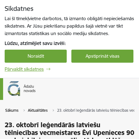
Pāriet uz lapas saturu
Sīkdatnes
Spied
lai meklētu
Enter
Lai šī tīmekļvietne darbotos, tā izmanto obligāti nepieciešamās
sīkdatnes. Ar Jūsu piekrišanu papildus šajā vietnē var tikt
izmantotas statistikas un sociālo mediju sīkdatnes.
Lūdzu, atzīmējiet savu izvēli:
Noraidīt
Apstiprināt visas
Pārvaldīt sīkdatnes
Sākums
Aktualitātes
23. oktobrī leģendārās latviešu tēlniecības vecm
23. oktobrī leģendārās latviešu
tēlniecības vecmeistares Ēvī Upenieces 90