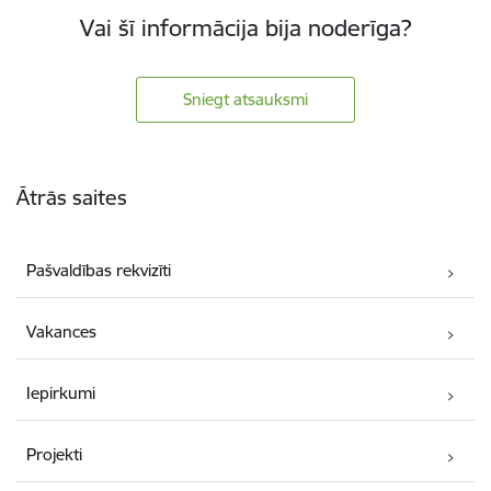
Vai šī informācija bija noderīga?
Sniegt atsauksmi
Kājene
Ātrās saites
Pašvaldības rekvizīti
Vakances
Iepirkumi
Projekti