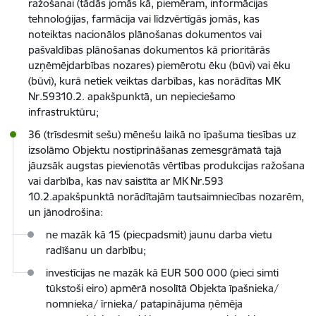
ražošanai (tādās jomās kā, piemēram, informācijas
tehnoloģijas, farmācija vai līdzvērtīgās jomās, kas
noteiktas nacionālos plānošanas dokumentos vai
pašvaldības plānošanas dokumentos kā prioritārās
uzņēmējdarbības nozares) piemērotu ēku (būvi) vai ēku
(būvi), kurā netiek veiktas darbības, kas norādītas MK
Nr.59310.2. apakšpunktā, un nepieciešamo
infrastruktūru;
36 (trīsdesmit sešu) mēnešu laikā no īpašuma tiesības uz
izsolāmo Objektu nostiprināšanas zemesgrāmatā tajā
jāuzsāk augstas pievienotās vērtības produkcijas ražošana
vai darbība, kas nav saistīta ar MK Nr.593
10.2.apakšpunktā norādītajām tautsaimniecības nozarēm,
un jānodrošina:
ne mazāk kā 15 (piecpadsmit) jaunu darba vietu
radīšanu un darbību;
investīcijas ne mazāk kā EUR 500 000 (pieci simti
tūkstoši eiro) apmērā nosolītā Objekta īpašnieka/
nomnieka/ īrnieka/ patapinājuma ņēmēja