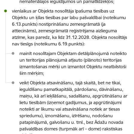
nemateriālajos ieguldījumos un pamatlīdzekļos;
vienlaikus ar Objekta nosolītāja īpašuma tiesības uz
Objektu un ķīlas tiesības par labu pašvaldībai (noteikumu
6.13.punkts) nostiprināšanu zemesgrāmatā (ja
attiecināms), zemesgrāmatā reģistrējama aizlieguma
atzīme, kas paredz, ka līdz 31.12.2028. Objekta nosolītājs
nav tiesīgs (noteikumu 6.19.punkts):
mainīt nosolītajam Objektam detālplānojumā noteikto
un teritorijas plānojumā atļauto (plānoto) teritorijas
izmantošanas mērķi un izmantot Objektu neatbilstoši
šim mērķim;
veikt Objekta atsavināšanu, tajā skaitā, bet ne tikai,
ieguldīšanu pamatkapitālā, pārdošanu, dāvināšanu,
maiņu, kā arī ieķīlāšanu, sadalīšanu, apgrūtināšanu ar
lietu tiesībām (izņemot gadījumus, ja apgrūtinājumi
noteikti ar likumu vai atsavināšana notiek ar tiesas
spriedumu), iznomāšanu, izīrēšanu, nodošanu
patapinājumā, galvošanu u. tml., bez Ādažu novada
pašvaldības domes (turpmāk arī – dome) rakstiskas