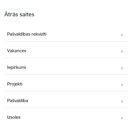
Kājene
Ātrās saites
Pašvaldības rekvizīti
Vakances
Iepirkumi
Projekti
Pašvaldība
Izsoles