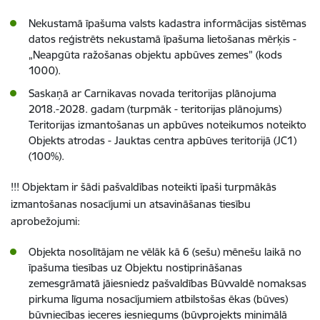
Nekustamā īpašuma valsts kadastra informācijas sistēmas
datos reģistrēts nekustamā īpašuma lietošanas mērķis -
„Neapgūta ražošanas objektu apbūves zemes” (kods
1000).
Saskaņā ar Carnikavas novada teritorijas plānojuma
2018.-2028. gadam (turpmāk - teritorijas plānojums)
Teritorijas izmantošanas un apbūves noteikumos noteikto
Objekts atrodas - Jauktas centra apbūves teritorijā (JC1)
(100%).
!!! Objektam ir šādi pašvaldības noteikti īpaši turpmākās
izmantošanas nosacījumi un atsavināšanas tiesību
aprobežojumi:
Objekta nosolītājam ne vēlāk kā 6 (sešu) mēnešu laikā no
īpašuma tiesības uz Objektu nostiprināšanas
zemesgrāmatā jāiesniedz pašvaldības Būvvaldē nomaksas
pirkuma līguma nosacījumiem atbilstošas ēkas (būves)
būvniecības ieceres iesniegums (būvprojekts minimālā