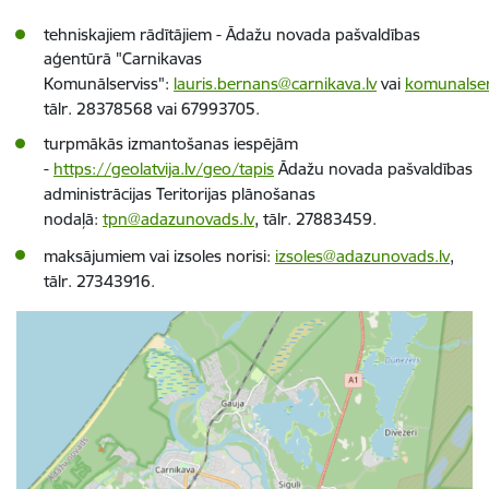
tehniskajiem rādītājiem - Ādažu novada pašvaldības
aģentūrā "Carnikavas
Komunālserviss":
lauris.bernans@carnikava.lv
vai
komunalser
tālr. 28378568 vai 67993705.
turpmākās izmantošanas iespējām
-
https://geolatvija.lv/geo/tapis
Ādažu novada pašvaldības
administrācijas Teritorijas plānošanas
nodaļā:
tpn@adazunovads.lv
, tālr. 27883459.
maksājumiem vai izsoles norisi:
izsoles@adazunovads.lv
,
tālr. 27343916.