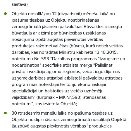
sastāvā);
Objekta nosolītājam 12 (divpadsmit) mēnešu laikā no
īpašuma tiesības uz Objektu nostiprināšanas
zemesgrāmatā jāsaņem pašvaldības Būvvaldes izsniegta
būvatļauja ar atzīmi par būvniecības uzsākšanas
nosacījumu izpildi augstas pievienotās vērtības
produkcijas ražotnei vai ēkas (būves), kurā netiek veiktas
darbības, kas norādītas Ministru kabineta 13.10.2015.
noteikumu Nr. 593 “Darbības programmas “Izaugsme un
nodarbinātība” specifiskā atbalsta mērķa “Palielināt
privāto investīciju apjomu reģionos, veicot ieguldījumus
uzņēmējdarbības attīstībai atbilstoši pašvaldību attīstības
programmās noteiktajai teritoriju ekonomiskajai
specializācijai un balstoties uz vietējo uzņēmēju
vajadzībām” (turpmāk – MK Nr.593) īstenošanas
noteikumi”, kas izvietota Objektā;
30 (trīsdesmit) mēnešu laikā no īpašuma tiesības uz
Objektu nostiprināšanas zemesgrāmatā nosolītajā Objektā
1
jāuzbūvē augstas pievienotās vērtības
produkcijas