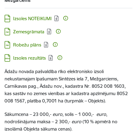
Mežgarciems
Lejupielādēt:
Izsoles NOTEIKUMI
Lejupielādēt:
Zemesgrāmata
Lejupielādēt:
Robežu plāns
Lejupielādēt:
Izsoles rezultāts
Ādažu novada pašvaldība rīko elektronisko izsoli
nekustamajam īpašumam Sintēzes iela 7, Mežgarciems,
Carnikavas pag., Ādažu nov., kadastra Nr. 8052 008 1603,
kas sastāv no zemes vienības ar kadastra apzīmējumu 8052
008 1567, platība 0,7001 ha (turpmāk – Objekts).
Sākumcena – 23 000,-
euro
, solis – 1 000,-
euro
,
nodrošinājuma maksa – 2 300,-
euro
(10 % apmērā no
izsolāmā Objekta sākuma cenas).