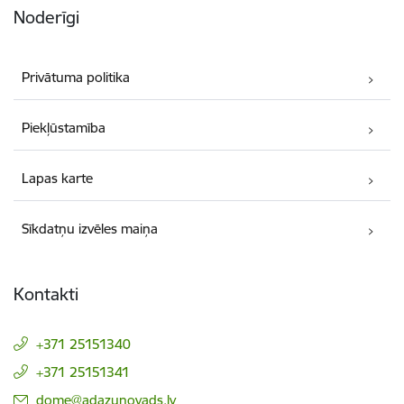
Noderīgi
Privātuma politika
Piekļūstamība
Lapas karte
Sīkdatņu izvēles maiņa
Kontakti
+371 25151340
+371 25151341
E-pasts:
dome@adazunovads.lv