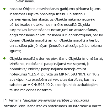
piekrišanas;
nosolītā Objekta atsavināšanas gadījumā pirkuma līgums
ir saistošs Objekta nosolītāja tiesību un saistību
pārņēmējam, tajā skaitā, uz Objekta nākamo ieguvēju
pāriet izsoles noteikumos minētie nosolītā Objekta
turpmākās izmantošanas nosacījumi un atsavināšanas,
apgrūtināšanas ar lietu tiesībām u.c. aprobežojumi, par ko
domei, Objekta nosolītājam un Objekta nosolītāja tiesību
un saistību pārņēmējam jānoslēdz attiecīgs pārjaunojuma
līgums;
Objekta nosolītājs domes piekrišanu Objekta iznomāšanai,
izīrēšanai, nodošanai patapinājumā var saņemt, ja
nomnieks/ īrnieks/ patapinājuma ņēmējs atbilst
noteikumu 1.2.5.4. punkta un MK Nr. 593 10.1. un 10.2.
apakšpunktu prasībām vai veic citas darbības, kas nav
saistītas ar MK Nr.593 10.2. apakšpunktā uzskaitītajām
tautsaimniecības nozarēm.
[1]
termina "
augstas pievienotās vērtības produkcijas
ražotne
" iekļaušana izsoles noteikumos un informācija par tā