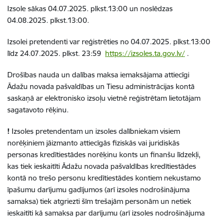
Izsole sākas 04.07.2025. plkst.13:00 un noslēdzas
04.08.2025. plkst.13:00.
Izsolei pretendenti var reģistrēties no 04.07.2025. plkst.13:00
līdz 24.07.2025. plkst. 23:59
https://izsoles.ta.gov.lv/
.
Drošības nauda un dalības maksa iemaksājama attiecīgi
Ādažu novada pašvaldības un Tiesu administrācijas kontā
saskaņā ar elektronisko izsoļu vietnē reģistrētam lietotājam
sagatavoto rēķinu.
!
Izsoles pretendentam un izsoles dalībniekam visiem
norēķiniem jāizmanto attiecīgās fiziskās vai juridiskās
personas kredītiestādes norēķinu konts un finanšu līdzekļi,
kas tiek ieskaitīti Ādažu novada pašvaldības kredītiestādes
kontā no trešo personu kredītiestādes kontiem nekustamo
īpašumu darījumu gadījumos (arī izsoles nodrošinājuma
samaksa) tiek atgriezti šīm trešajām personām un netiek
ieskaitīti kā samaksa par darījumu (arī izsoles nodrošinājuma