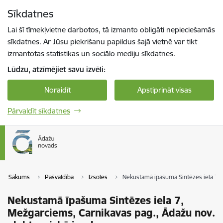
Pāriet uz lapas saturu
Sīkdatnes
Spied
lai meklētu
Enter
Lai šī tīmekļvietne darbotos, tā izmanto obligāti nepieciešamās
sīkdatnes. Ar Jūsu piekrišanu papildus šajā vietnē var tikt
izmantotas statistikas un sociālo mediju sīkdatnes.
Lūdzu, atzīmējiet savu izvēli:
Noraidīt
Apstiprināt visas
Pārvaldīt sīkdatnes
Sākums
Pašvaldība
Izsoles
Nekustamā īpašuma Sintēzes iela 7, M
Nekustamā īpašuma Sintēzes iela 7,
Mežgarciems, Carnikavas pag., Ādažu nov.