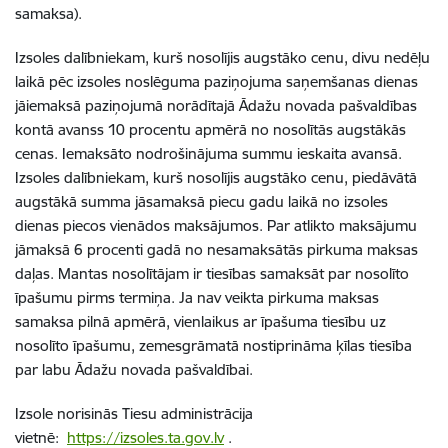
samaksa).
Izsoles dalībniekam, kurš nosolījis augstāko cenu, divu nedēļu
laikā pēc izsoles noslēguma paziņojuma saņemšanas dienas
jāiemaksā paziņojumā norādītajā Ādažu novada pašvaldības
kontā avanss 10 procentu apmērā no nosolītās augstākās
cenas. Iemaksāto nodrošinājuma summu ieskaita avansā.
Izsoles dalībniekam, kurš nosolījis augstāko cenu, piedāvātā
augstākā summa jāsamaksā piecu gadu laikā no izsoles
dienas piecos vienādos maksājumos. Par atlikto maksājumu
jāmaksā 6 procenti gadā no nesamaksātās pirkuma maksas
daļas. Mantas nosolītājam ir tiesības samaksāt par nosolīto
īpašumu pirms termiņa. Ja nav veikta pirkuma maksas
samaksa pilnā apmērā, vienlaikus ar īpašuma tiesību uz
nosolīto īpašumu, zemesgrāmatā nostiprināma ķīlas tiesība
par labu Ādažu novada pašvaldībai.
Izsole norisinās Tiesu administrācija
vietnē:
https://izsoles.ta.gov.lv
.