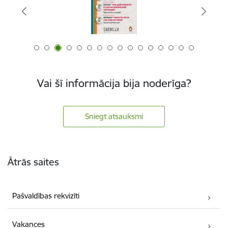
Vai šī informācija bija noderīga?
Sniegt atsauksmi
Kājene
Ātrās saites
Pašvaldības rekvizīti
Vakances