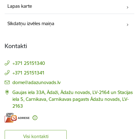
Lapas karte
Sīkdatņu izvēles maiņa
Kontakti
+371 25151340
+371 25151341
E-pasts:
dome@adazunovads.lv
Gaujas iela 33A, Ādaži, Ādažu novads, LV-2164 un Stacijas
iela 5, Carnikava, Carnikavas pagasts Ādažu novads, LV-
2163
Visi kontakti