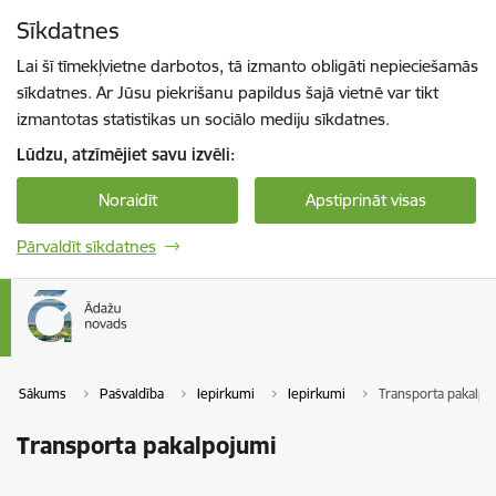
Pāriet uz lapas saturu
Sīkdatnes
Spied
lai meklētu
Enter
Lai šī tīmekļvietne darbotos, tā izmanto obligāti nepieciešamās
sīkdatnes. Ar Jūsu piekrišanu papildus šajā vietnē var tikt
izmantotas statistikas un sociālo mediju sīkdatnes.
Lūdzu, atzīmējiet savu izvēli:
Noraidīt
Apstiprināt visas
Pārvaldīt sīkdatnes
Sākums
Pašvaldība
Iepirkumi
Iepirkumi
Transporta pakalpo
Transporta pakalpojumi