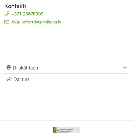
Kontakti
+371 25678989
E-pasts:
evija.sefere@carnikava.lv
Drukāt lapu
Dalīties