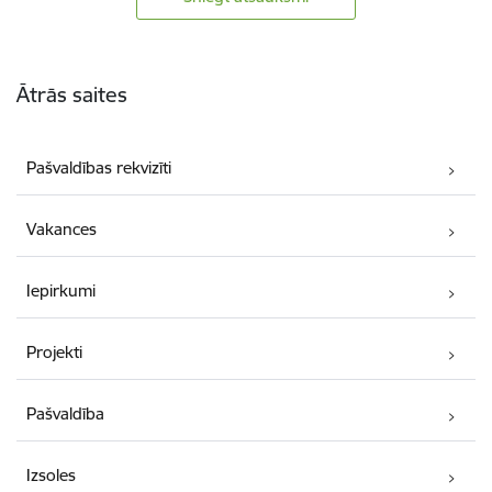
Kājene
Ātrās saites
Pašvaldības rekvizīti
Vakances
Iepirkumi
Projekti
Pašvaldība
Izsoles