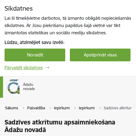
Pāriet uz lapas saturu
Sīkdatnes
Spied
lai meklētu
Enter
Lai šī tīmekļvietne darbotos, tā izmanto obligāti nepieciešamās
sīkdatnes. Ar Jūsu piekrišanu papildus šajā vietnē var tikt
izmantotas statistikas un sociālo mediju sīkdatnes.
Lūdzu, atzīmējiet savu izvēli:
Noraidīt
Apstiprināt visas
Pārvaldīt sīkdatnes
Sākums
Pašvaldība
Iepirkumi
Iepirkumi
Sadzīves atkritum
Sadzīves atkritumu apsaimniekošana
Ādažu novadā