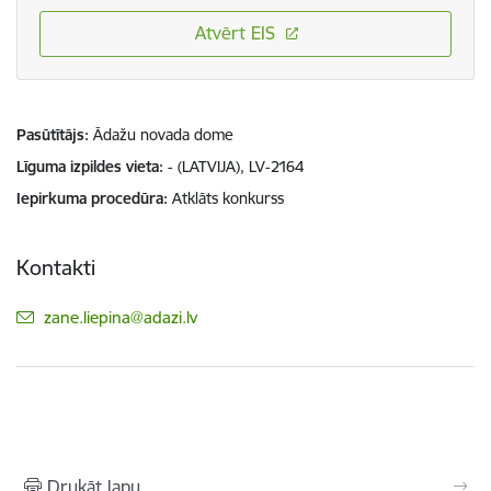
Atvērt EIS
Pasūtītājs
Ādažu novada dome
Līguma izpildes vieta
- (LATVIJA), LV-2164
Iepirkuma procedūra
Atklāts konkurss
Kontakti
E-pasts:
zane.liepina@adazi.lv
Drukāt lapu