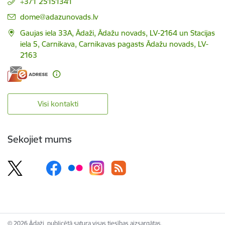
+371 25151341
E-pasts:
dome@adazunovads.lv
Gaujas iela 33A, Ādaži, Ādažu novads, LV-2164 un Stacijas
iela 5, Carnikava, Carnikavas pagasts Ādažu novads, LV-
2163
Visi kontakti
Sekojiet mums
© 2026 Ādaži, publicētā satura visas tiesības aizsargātas.