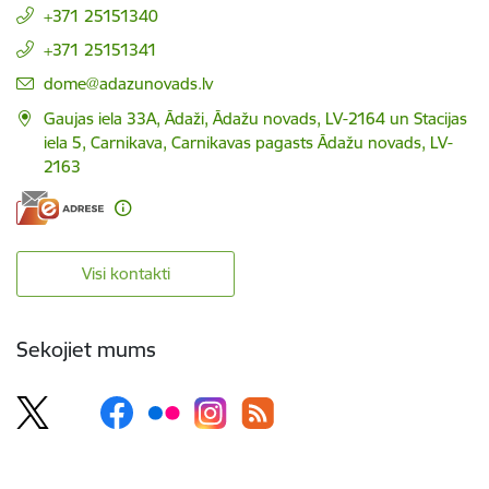
+371 25151340
+371 25151341
E-pasts:
dome@adazunovads.lv
Gaujas iela 33A, Ādaži, Ādažu novads, LV-2164 un Stacijas
iela 5, Carnikava, Carnikavas pagasts Ādažu novads, LV-
2163
Visi kontakti
Sekojiet mums