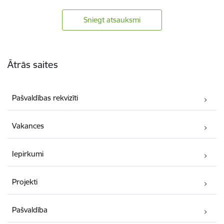
Sniegt atsauksmi
Kājene
Ātrās saites
Pašvaldības rekvizīti
Vakances
Iepirkumi
Projekti
Pašvaldība