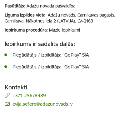
Pasūtītājs
Ādažu novada pašvaldība
Līguma izpildes vieta
Ādažu novads, Carnikavas pagasts,
Carnikava, Nākotnes iela 2 (LATVIJA), LV-2163
Iepirkuma procedūra
Mazie iepirkumi
Iepirkums ir sadalīts daļās:
Piegādātājs / izpildītājs: ''GoPlay'' SIA
Piegādātājs / izpildītājs: ''GoPlay'' SIA
Kontakti
+371 25678989
E-pasts:
evija.sefere@adazunovads.lv