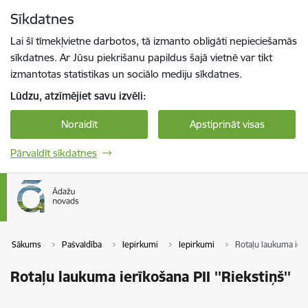
Pāriet uz lapas saturu
Sīkdatnes
Spied
lai meklētu
Enter
Lai šī tīmekļvietne darbotos, tā izmanto obligāti nepieciešamās
sīkdatnes. Ar Jūsu piekrišanu papildus šajā vietnē var tikt
izmantotas statistikas un sociālo mediju sīkdatnes.
Lūdzu, atzīmējiet savu izvēli:
Noraidīt
Apstiprināt visas
Pārvaldīt sīkdatnes
Sākums
Pašvaldība
Iepirkumi
Iepirkumi
Rotaļu laukuma ierīk
Rotaļu laukuma ierīkošana PII ''Riekstiņš''