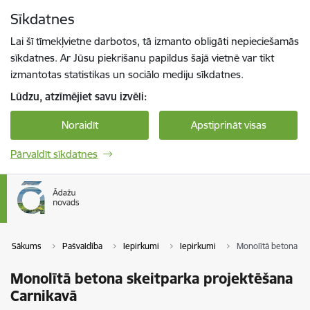
Pāriet uz lapas saturu
Sīkdatnes
Spied
lai meklētu
Enter
Lai šī tīmekļvietne darbotos, tā izmanto obligāti nepieciešamās
sīkdatnes. Ar Jūsu piekrišanu papildus šajā vietnē var tikt
izmantotas statistikas un sociālo mediju sīkdatnes.
Lūdzu, atzīmējiet savu izvēli:
Noraidīt
Apstiprināt visas
Pārvaldīt sīkdatnes
Sākums
Pašvaldība
Iepirkumi
Iepirkumi
Monolītā betona sk
Monolītā betona skeitparka projektēšana
Carnikavā