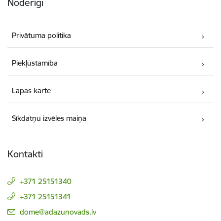
Noderīgi
Privātuma politika
Piekļūstamība
Lapas karte
Sīkdatņu izvēles maiņa
Kontakti
+371 25151340
+371 25151341
E-pasts:
dome@adazunovads.lv