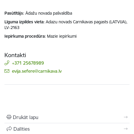
Pasūtītājs
Ādažu novada pašvaldība
Līguma izpildes vieta
Adazu novads Carnikavas pagasts (LATVIJA),
LV-2163
Iepirkuma procedūra
Mazie iepirkumi
Kontakti
+371 25678989
E-pasts:
evija.sefere@carnikava.lv
Drukāt lapu
Dalīties