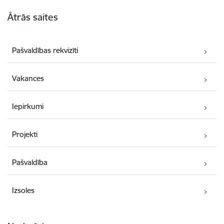
Kājene
Ātrās saites
Pašvaldības rekvizīti
Vakances
Iepirkumi
Projekti
Pašvaldība
Izsoles