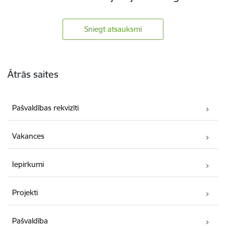
Sniegt atsauksmi
Kājene
Ātrās saites
Pašvaldības rekvizīti
Vakances
Iepirkumi
Projekti
Pašvaldība