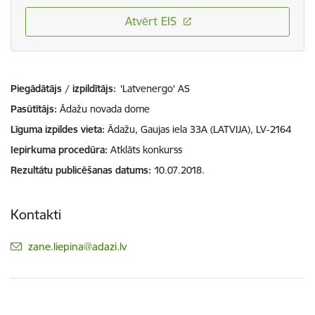
Atvērt EIS
Piegādātājs / izpildītājs:
'Latvenergo' AS
Pasūtītājs
Ādažu novada dome
Līguma izpildes vieta
Ādažu, Gaujas iela 33A (LATVIJA), LV-2164
Iepirkuma procedūra
Atklāts konkurss
Rezultātu publicēšanas datums
10.07.2018.
Kontakti
E-pasts:
zane.liepina@adazi.lv