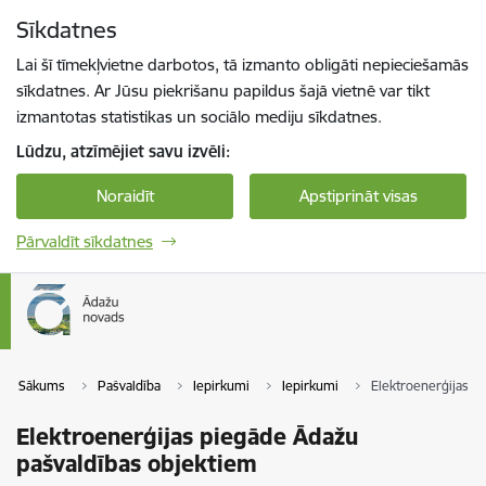
Pāriet uz lapas saturu
Sīkdatnes
Spied
lai meklētu
Enter
Lai šī tīmekļvietne darbotos, tā izmanto obligāti nepieciešamās
sīkdatnes. Ar Jūsu piekrišanu papildus šajā vietnē var tikt
izmantotas statistikas un sociālo mediju sīkdatnes.
Lūdzu, atzīmējiet savu izvēli:
Noraidīt
Apstiprināt visas
Pārvaldīt sīkdatnes
Sākums
Pašvaldība
Iepirkumi
Iepirkumi
Elektroenerģijas p
Elektroenerģijas piegāde Ādažu
pašvaldības objektiem