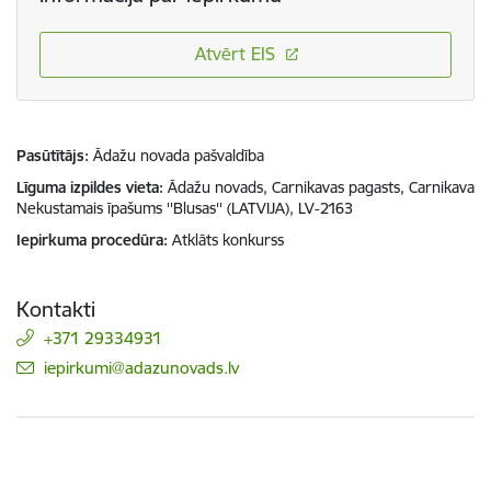
Atvērt EIS
Pasūtītājs
Ādažu novada pašvaldība
Līguma izpildes vieta
Ādažu novads, Carnikavas pagasts, Carnikava
Nekustamais īpašums ''Blusas'' (LATVIJA), LV-2163
Iepirkuma procedūra
Atklāts konkurss
Kontakti
+371 29334931
E-pasts:
iepirkumi@adazunovads.lv