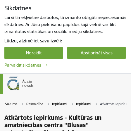
Pāriet uz lapas saturu
Sīkdatnes
Spied
lai meklētu
Enter
Lai šī tīmekļvietne darbotos, tā izmanto obligāti nepieciešamās
sīkdatnes. Ar Jūsu piekrišanu papildus šajā vietnē var tikt
izmantotas statistikas un sociālo mediju sīkdatnes.
Lūdzu, atzīmējiet savu izvēli:
Noraidīt
Apstiprināt visas
Pārvaldīt sīkdatnes
Sākums
Pašvaldība
Iepirkumi
Iepirkumi
Atkārtots iepirkums
Atkārtots iepirkums - Kultūras un
amatniecības centra ''Blusas''