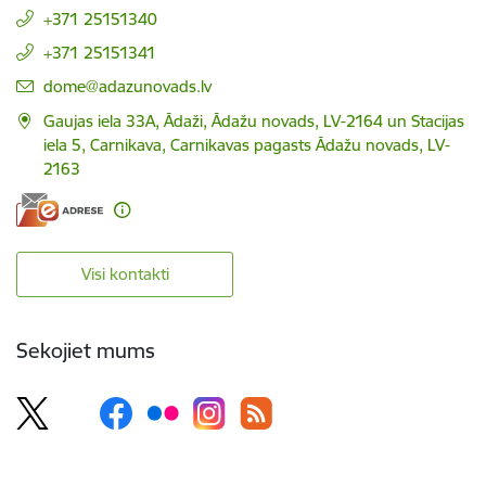
+371 25151340
+371 25151341
E-pasts:
dome@adazunovads.lv
Gaujas iela 33A, Ādaži, Ādažu novads, LV-2164 un Stacijas
iela 5, Carnikava, Carnikavas pagasts Ādažu novads, LV-
2163
Visi kontakti
Sekojiet mums