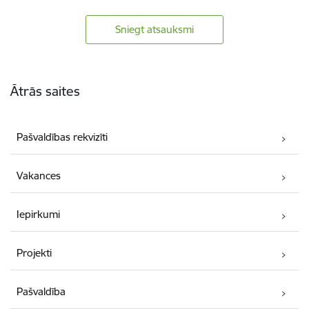
Sniegt atsauksmi
Kājene
Ātrās saites
Pašvaldības rekvizīti
Vakances
Iepirkumi
Projekti
Pašvaldība