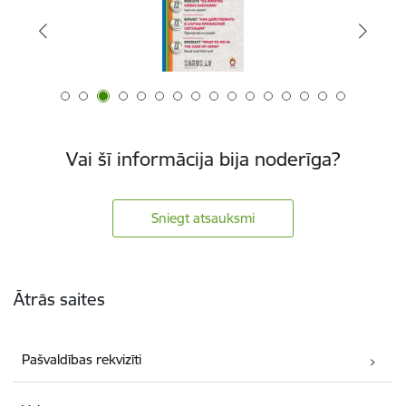
Vai šī informācija bija noderīga?
Sniegt atsauksmi
Kājene
Ātrās saites
Pašvaldības rekvizīti