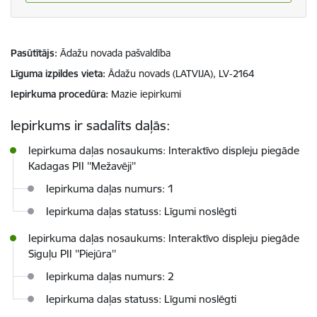
Pasūtītājs
Ādažu novada pašvaldība
Līguma izpildes vieta
Ādažu novads (LATVIJA), LV-2164
Iepirkuma procedūra
Mazie iepirkumi
Iepirkums ir sadalīts daļās:
Iepirkuma daļas nosaukums: Interaktīvo displeju piegāde
Kadagas PII ''Mežavēji''
Iepirkuma daļas numurs: 1
Iepirkuma daļas statuss: Līgumi noslēgti
Iepirkuma daļas nosaukums: Interaktīvo displeju piegāde
Siguļu PII ''Piejūra''
Iepirkuma daļas numurs: 2
Iepirkuma daļas statuss: Līgumi noslēgti