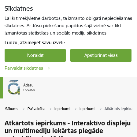
Pāriet uz lapas saturu
Sīkdatnes
Spied
lai meklētu
Enter
Lai šī tīmekļvietne darbotos, tā izmanto obligāti nepieciešamās
sīkdatnes. Ar Jūsu piekrišanu papildus šajā vietnē var tikt
izmantotas statistikas un sociālo mediju sīkdatnes.
Lūdzu, atzīmējiet savu izvēli:
Noraidīt
Apstiprināt visas
Pārvaldīt sīkdatnes
Sākums
Pašvaldība
Iepirkumi
Iepirkumi
Atkārtots iepirkums
Atkārtots iepirkums - Interaktīvo displeju
un multimediju iekārtas piegāde