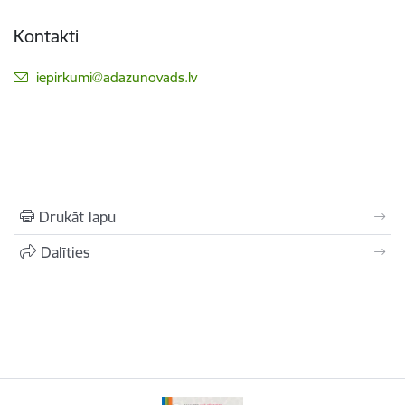
Kontakti
E-pasts:
iepirkumi@adazunovads.lv
Drukāt lapu
Dalīties