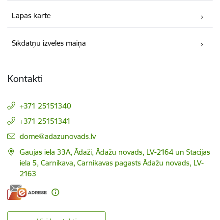
Lapas karte
Sīkdatņu izvēles maiņa
Kontakti
+371 25151340
+371 25151341
E-pasts:
dome@adazunovads.lv
Gaujas iela 33A, Ādaži, Ādažu novads, LV-2164 un Stacijas
iela 5, Carnikava, Carnikavas pagasts Ādažu novads, LV-
2163