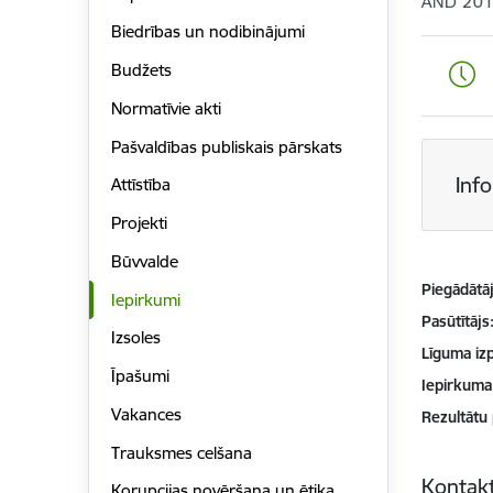
ĀND 201
Biedrības un nodibinājumi
Budžets
Normatīvie akti
Pašvaldības publiskais pārskats
Inf
Attīstība
Projekti
Būvvalde
Piegādātājs
Iepirkumi
Pasūtītājs
Izsoles
Līguma izp
Īpašumi
Iepirkuma
Vakances
Rezultātu
Trauksmes celšana
Kontakt
Korupcijas novēršana un ētika