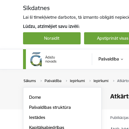
Pāriet uz lapas saturu
Sīkdatnes
Lai šī tīmekļvietne darbotos, tā izmanto obligāti nepiec
Lūdzu, atzīmējiet savu izvēli:
Noraidīt
Apstiprināt visas
Pašvaldība
Sākums
Pašvaldība
Iepirkumi
Iepirkumi
Atkārto
Atkārt
Dome
Pašvaldības struktūra
Iestādes
Publikācija
Kapitālsabiedrības