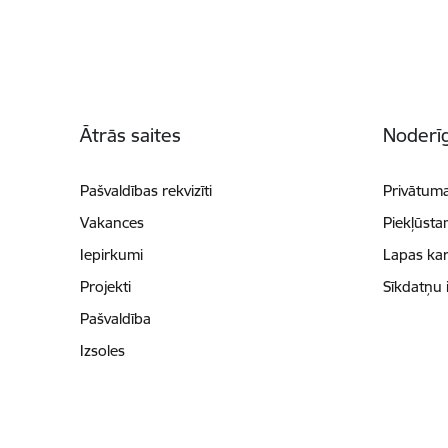
Kājene
Ātrās saites
Noderīg
Pašvaldības rekvizīti
Privātuma
Vakances
Piekļūsta
Iepirkumi
Lapas kar
Projekti
Sīkdatņu 
Pašvaldība
Izsoles