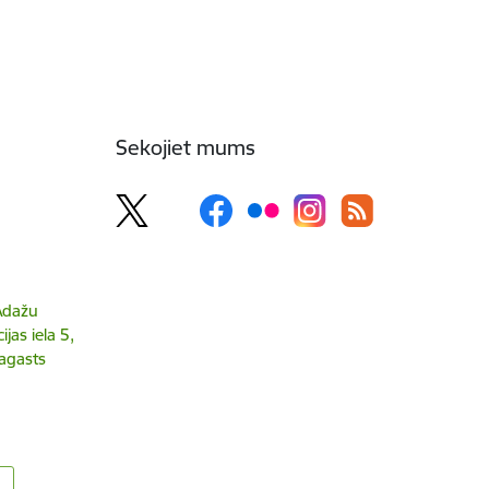
Sekojiet mums
 Ādažu
jas iela 5,
agasts