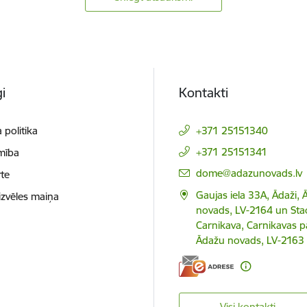
i
Kontakti
 politika
+371 25151340
+371 25151341
mība
E-pasts:
dome@adazunovads.lv
te
Gaujas iela 33A, Ādaži,
izvēles maiņa
novads, LV-2164 un Staci
Carnikava, Carnikavas p
Ādažu novads, LV-2163
Visi kontakti