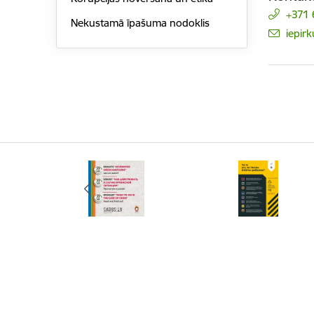
+371
Nekustamā īpašuma nodoklis
E-pas
iepir