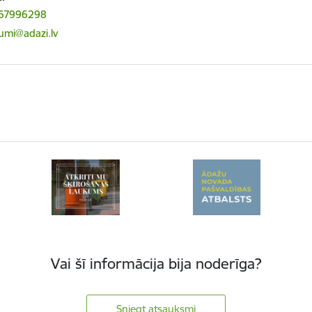
 67996298
ts:
kumi@adazi.lv
Vai šī informācija bija noderīga?
Sniegt atsauksmi