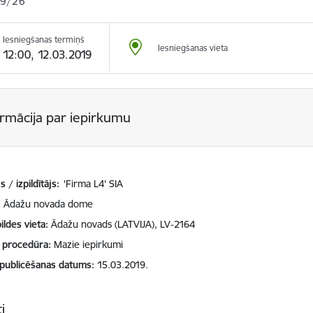
9/26
Iesniegšanas termiņš
Iesniegšanas vieta
12:00, 12.03.2019
ormācija par iepirkumu
 / izpildītājs:
'Firma L4' SIA
Ādažu novada dome
ildes vieta
Ādažu novads (LATVIJA), LV-2164
 procedūra
Mazie iepirkumi
 publicēšanas datums
15.03.2019.
i