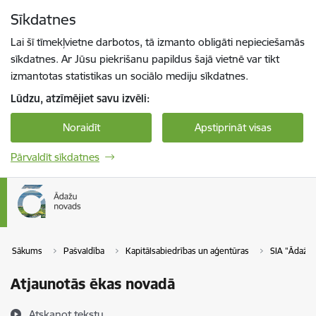
Pāriet uz lapas saturu
Sīkdatnes
Spied
lai meklētu
Enter
Lai šī tīmekļvietne darbotos, tā izmanto obligāti nepieciešamās
sīkdatnes. Ar Jūsu piekrišanu papildus šajā vietnē var tikt
izmantotas statistikas un sociālo mediju sīkdatnes.
Lūdzu, atzīmējiet savu izvēli:
Noraidīt
Apstiprināt visas
Pārvaldīt sīkdatnes
Sākums
Pašvaldība
Kapitālsabiedrības un aģentūras
SIA "Ādažu
Atjaunotās ēkas novadā
Atskaņot tekstu