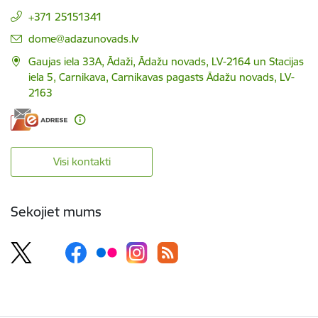
+371 25151341
E-pasts:
dome@adazunovads.lv
Gaujas iela 33A, Ādaži, Ādažu novads, LV-2164 un Stacijas
iela 5, Carnikava, Carnikavas pagasts Ādažu novads, LV-
2163
Visi kontakti
Sekojiet mums