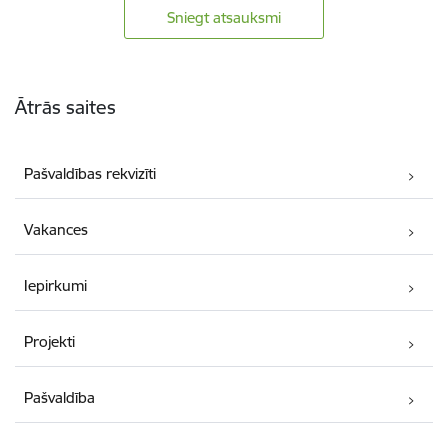
Sniegt atsauksmi
Kājene
Ātrās saites
Pašvaldības rekvizīti
Vakances
Iepirkumi
Projekti
Pašvaldība