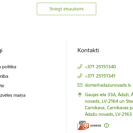
Sniegt atsauksmi
i
Kontakti
 politika
+371 25151340
+371 25151341
mība
E-pasts:
dome@adazunovads.lv
te
Gaujas iela 33A, Ādaži,
izvēles maiņa
novads, LV-2164 un Staci
Carnikava, Carnikavas p
Ādažu novads, LV-2163