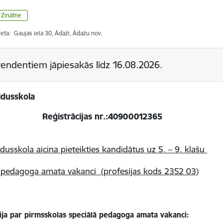
/ Zinātne
ieta:
Gaujas iela 30, Ādaži, Ādažu nov.
endentiem jāpiesakās līdz
16.08.2026.
dusskola​
strācijas nr.:40900012365
dusskola aicina pieteikties kandidātus uz 5. – 9. klašu
ā pedagoga amata vakanci (profesijas kods
2352 03)
ija par pirmsskolas speciālā pedagoga amata vakanci: