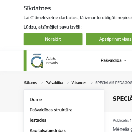
Pāriet uz lapas saturu
Sīkdatnes
Lai šī tīmekļvietne darbotos, tā izmanto obligāti nepiec
Lūdzu, atzīmējiet savu izvēli:
Noraidīt
Apstiprināt visas
Pašvaldība
Sākums
Pašvaldība
Vakances
SPECIĀLAIS PEDAGO
SPECI
Dome
Pašvaldības struktūra
Iestādes
Publicēts: 
Mēnešal
Kapitālsabiedrības