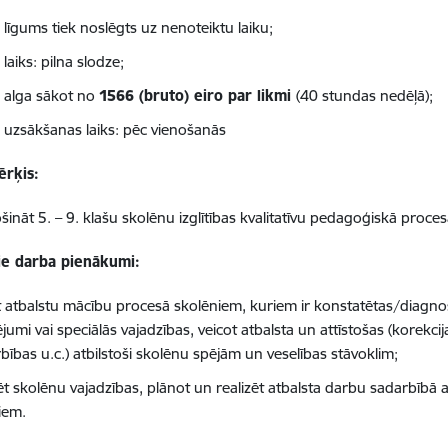
 līgums tiek noslēgts uz nenoteiktu laiku;
laiks: pilna slodze;
 alga sākot no
1566 (bruto) eiro par likmi
(40 stundas nedēļā);
 uzsākšanas laiks: pēc vienošanās
rķis:
ināt 5. – 9. klašu skolēnu izglītības kvalitatīvu pedagoģiskā proces
ie darba pienākumi:
t atbalstu mācību procesā skolēniem, kuriem ir konstatētas/diagn
jumi vai speciālās vajadzības, veicot atbalsta un attīstošas (korekcij
bības u.c.) atbilstoši skolēnu spējām un veselības stāvoklim;
tēt skolēnu vajadzības, plānot un realizēt atbalsta darbu sadarbībā
iem.