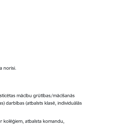
a norisi.
osticētas mācību grūtības/mācīšanās
as) darbības (atbalsts klasē, individuālās
 ar kolēģiem, atbalsta komandu,