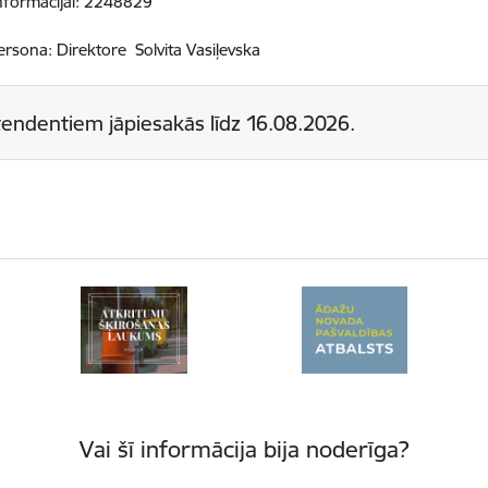
informācijai: 2248829
rsona: Direktore Solvita Vasiļevska
endentiem jāpiesakās līdz
16.08.2026.
Vai šī informācija bija noderīga?