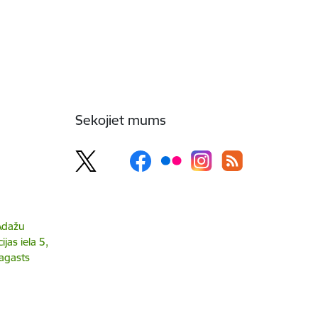
Sekojiet mums
 Ādažu
jas iela 5,
agasts