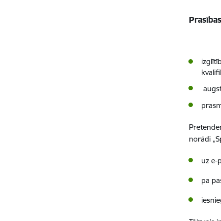
Prasība
izglī
kvali
augst
prasm
Pretenden
norādi „
uz e-
pa pa
iesni