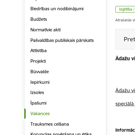
Biedrības un nodibinājumi
Izglītība 
Budžets
Atrašanās v
Normatīvie akti
Pret
Pašvaldības publiskais pārskats
Attīstība
Ādažu vi
Projekti
Reģi
Būvvalde
Iepirkumi
Ādažu vi
Izsoles
Īpašumi
speciāl
Vakances
Trauksmes celšana
Informāc
Korupcijas novēršana un ētika