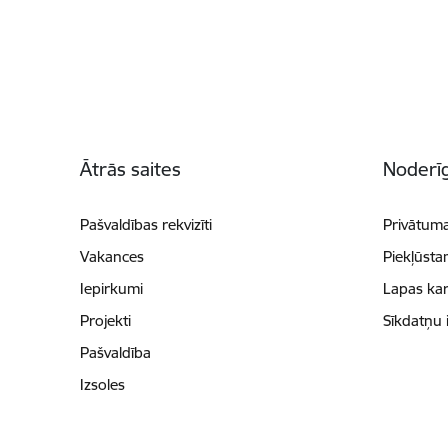
Kājene
Ātrās saites
Noderīg
Pašvaldības rekvizīti
Privātuma
Vakances
Piekļūsta
Iepirkumi
Lapas kar
Projekti
Sīkdatņu 
Pašvaldība
Izsoles