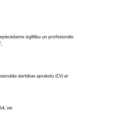
epieciešamo izglītību un profesionālo
";
esionālās darbības aprakstu (CV) ar
64, vai