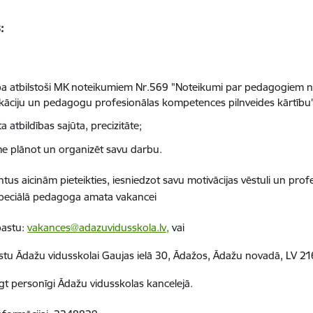
s:
tība atbilstoši MK noteikumiem Nr.569 "Noteikumi par pedagogiem n
fikāciju un pedagogu profesionālas​ kompetences pilnveides kārtību
a atbildības sajūta, precizitāte;
e plānot un organizēt savu darbu.
tus aicinām pieteikties, iesniedzot savu motivācijas vēstuli un prof
Speciālā pedagoga amata vakancei
pastu:
vakances@adazuvidusskola.lv,
vai
stu Ādažu vidusskolai Gaujas ielā 30, Ādažos, Ādažu novadā, LV 21
egt personīgi Ādažu vidusskolas kancelejā.