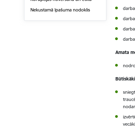
darba
Nekustamā īpašuma nodoklis
darba 
darba
darba
Amata mē
nodroš
Būtiskāk
snieg
traucē
nodar
izvēr
vecāk