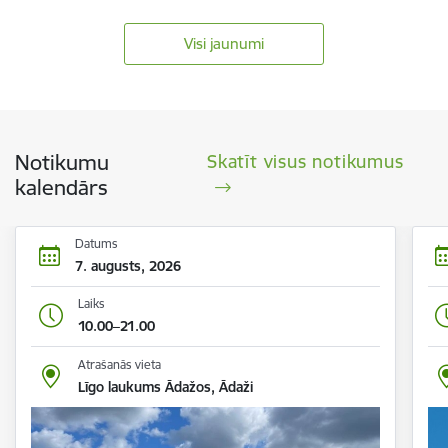
Visi jaunumi
Notikumu
Skatīt visus notikumus
kalendārs
Datums
7. augusts, 2026
Laiks
10.00–21.00
Atrašanās vieta
Līgo laukums Ādažos, Ādaži