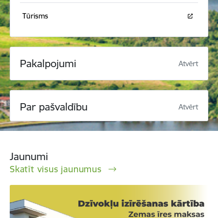
Tūrisms
Pakalpojumi
Atvērt
Par pašvaldību
Atvērt
Jaunumi
Skatīt visus jaunumus