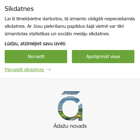
Pāriet uz lapas saturu
Sīkdatnes
Spied
lai meklētu
Enter
Lai šī tīmekļvietne darbotos, tā izmanto obligāti nepieciešamās
sīkdatnes. Ar Jūsu piekrišanu papildus šajā vietnē var tikt
izmantotas statistikas un sociālo mediju sīkdatnes.
Lūdzu, atzīmējiet savu izvēli:
Noraidīt
Apstiprināt visas
Pārvaldīt sīkdatnes
Ādaži