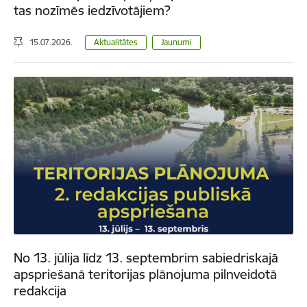
tas nozīmēs iedzīvotājiem?
15.07.2026.
Aktualitātes
Jaunumi
No 13. jūlija līdz 13. septembrim sabiedriskajā
apspriešanā teritorijas plānojuma pilnveidotā
redakcija