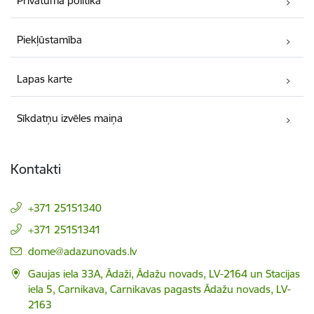
Privātuma politika
Piekļūstamība
Lapas karte
Sīkdatņu izvēles maiņa
Kontakti
+371 25151340
+371 25151341
E-pasts:
dome@adazunovads.lv
Gaujas iela 33A, Ādaži, Ādažu novads, LV-2164 un Stacijas
iela 5, Carnikava, Carnikavas pagasts Ādažu novads, LV-
2163