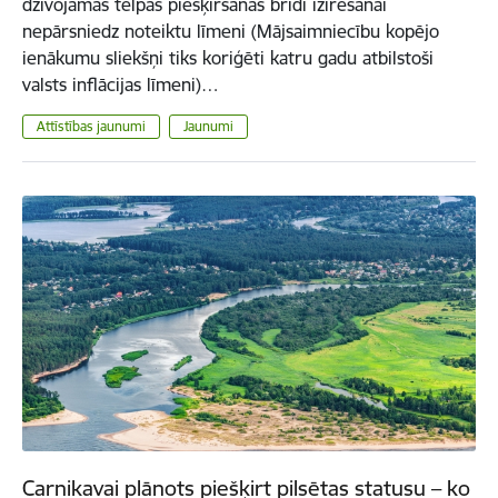
dzīvojamās telpas piešķiršanas brīdī izīrēšanai
nepārsniedz noteiktu līmeni (Mājsaimniecību kopējo
ienākumu sliekšņi tiks koriģēti katru gadu atbilstoši
valsts inflācijas līmeni)…
Attīstības jaunumi
Jaunumi
Carnikavai plānots piešķirt pilsētas statusu – ko