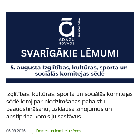
Izglītības, kultūras, sporta un sociālās komitejas
sēdē lemj par piedzimšanas pabalstu
paaugstināšanu, uzklausa ziņojumus un
apstiprina komisiju sastāvus
06.08.2026.
Domes un komiteju sēdes