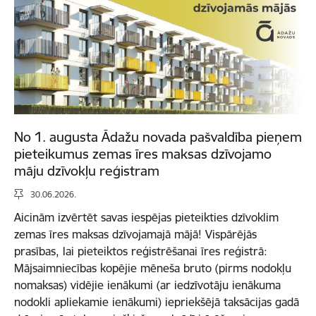
No 1. augusta Ādažu novada pašvaldība pieņem
pieteikumus zemas īres maksas dzīvojamo
māju dzīvokļu reģistram
30.06.2026.
Aicinām izvērtēt savas iespējas pieteikties dzīvoklim
zemas īres maksas dzīvojamajā mājā! Vispārējās
prasības, lai pieteiktos reģistrēšanai īres reģistrā:
Mājsaimniecības kopējie mēneša bruto (pirms nodokļu
nomaksas) vidējie ienākumi (ar iedzīvotāju ienākuma
nodokli apliekamie ienākumi) iepriekšējā taksācijas gadā