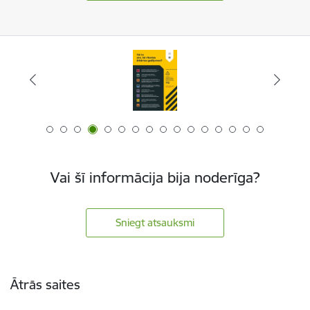
Vai šī informācija bija noderīga?
Sniegt atsauksmi
Kājene
Ātrās saites