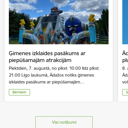
Ģimenes izklaides pasākums ar
Ād
piepūšamajām atrakcijām
pl
Piektdien, 7. augustā, no plkst. 10.00 līdz plkst.
8.
21.00 Līgo laukumā, Ādažos notiks ģimenes
Ād
izklaides pasākums ar piepūšamajām…
vo
Bērniem
S
Visi notikumi