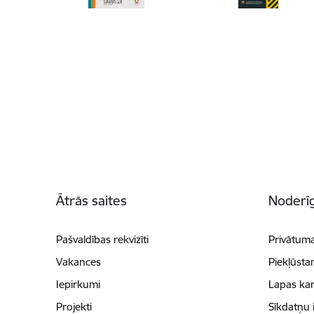
Kājene
Ātrās saites
Noderīg
Pašvaldības rekvizīti
Privātuma
Vakances
Piekļūsta
Iepirkumi
Lapas kar
Projekti
Sīkdatņu 