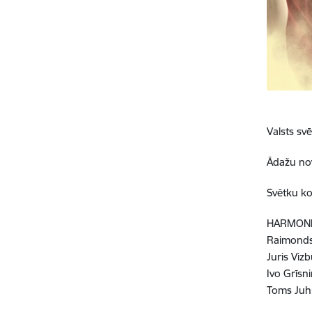
Valsts sv
Ādažu no
Svētku k
HARMONI
Raimonds
Juris Vizb
Ivo Grīsni
Toms Juh