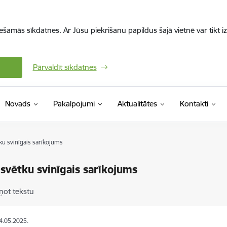
iešamās sīkdatnes. Ar Jūsu piekrišanu papildus šajā vietnē var tikt i
Pārvaldīt sīkdatnes
Novads
Pakalpojumi
Aktualitātes
Kontakti
ku svinīgais sarīkojums
 svētku svinīgais sarīkojums
ņot tekstu
14.05.2025.