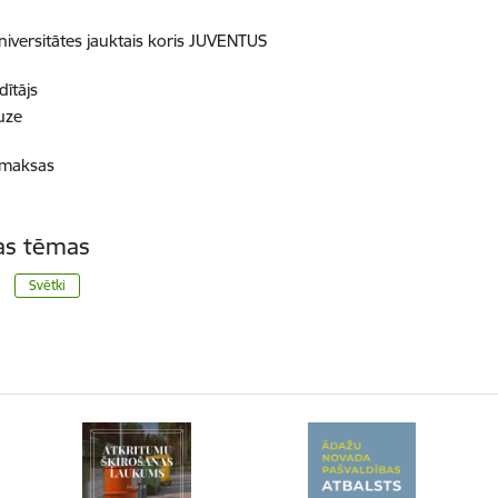
Universitātes jauktais koris JUVENTUS
dītājs
uze
z maksas
tas tēmas
Svētki