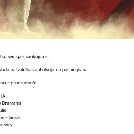
ētku svinīgais sarīkojums.
vada pašvaldības apbalvojumu pasniegšana
oncertprogrammā:
JA
 Bramanis
ulis
ņš – Grīslis
ņevičs