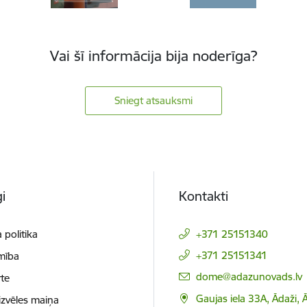
Vai šī informācija bija noderīga?
Sniegt atsauksmi
i
Kontakti
 politika
+371 25151340
+371 25151341
mība
E-pasts:
dome@adazunovads.lv
te
Gaujas iela 33A, Ādaži,
izvēles maiņa