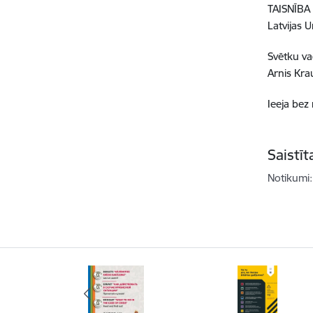
TAISNĪBA
Latvijas 
Svētku va
Arnis Kra
Ieeja be
Saistī
Notikumi: