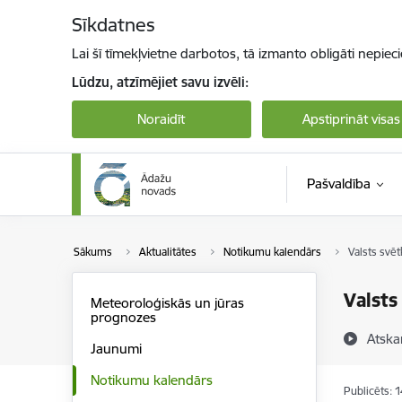
Pāriet uz lapas saturu
Sīkdatnes
Lai šī tīmekļvietne darbotos, tā izmanto obligāti nepiec
Lūdzu, atzīmējiet savu izvēli:
Noraidīt
Apstiprināt visas
Pašvaldība
Sākums
Aktualitātes
Notikumu kalendārs
Valsts svēt
Valsts
Meteoroloģiskās un jūras
prognozes
Atska
Jaunumi
Notikumu kalendārs
Publicēts: 