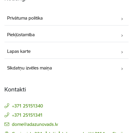
Privātuma politika
Piekļūstamība
Lapas karte
Sīkdatņu izvēles maiņa
Kontakti
+371 25151340
+371 25151341
E-pasts:
dome@adazunovads.lv