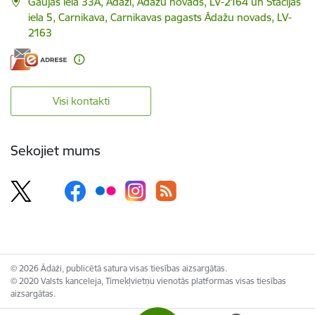
Gaujas iela 33A, Ādaži, Ādažu novads, LV-2164 un Stacijas
iela 5, Carnikava, Carnikavas pagasts Ādažu novads, LV-
2163
Visi kontakti
Sekojiet mums
© 2026 Ādaži, publicētā satura visas tiesības aizsargātas.
© 2020 Valsts kanceleja, Tīmekļvietņu vienotās platformas visas tiesības
aizsargātas.