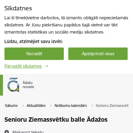
Pāriet uz lapas saturu
Sīkdatnes
Spied
lai meklētu
Enter
Lai šī tīmekļvietne darbotos, tā izmanto obligāti nepieciešamās
sīkdatnes. Ar Jūsu piekrišanu papildus šajā vietnē var tikt
izmantotas statistikas un sociālo mediju sīkdatnes.
Lūdzu, atzīmējiet savu izvēli:
Noraidīt
Apstiprināt visas
Pārvaldīt sīkdatnes
Sākums
Aktualitātes
Notikumu kalendārs
Senioru Ziemassvētku 
Senioru Ziemassvētku balle Ādažos
Atskaņot tekstu