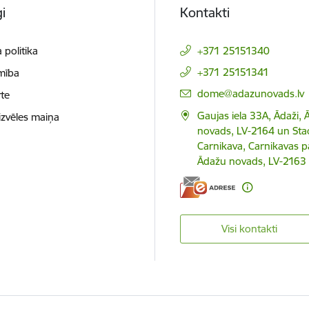
i
Kontakti
 politika
+371 25151340
+371 25151341
mība
E-pasts:
dome@adazunovads.lv
te
Gaujas iela 33A, Ādaži,
izvēles maiņa
novads, LV-2164 un Staci
Carnikava, Carnikavas p
Ādažu novads, LV-2163
Visi kontakti