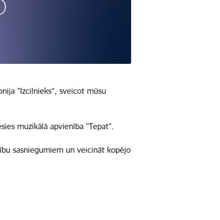
nija "Izcilnieks", sveicot mūsu
sies muzikālā apvienība "Tepat".
ācību sasniegumiem un veicināt kopējo