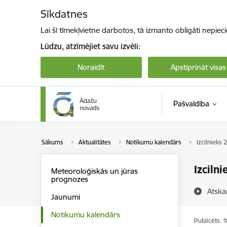
Pāriet uz lapas saturu
Sīkdatnes
Lai šī tīmekļvietne darbotos, tā izmanto obligāti nepiec
Lūdzu, atzīmējiet savu izvēli:
Noraidīt
Apstiprināt visas
Pašvaldība
Sākums
Aktualitātes
Notikumu kalendārs
Izcilnieks 
Izciln
Meteoroloģiskās un jūras
prognozes
Atska
Jaunumi
Notikumu kalendārs
Publicēts: 