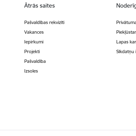
Ātrās saites
Noderīg
Pašvaldības rekvizīti
Privātuma
Vakances
Piekļūsta
Iepirkumi
Lapas kar
Projekti
Sīkdatņu 
Pašvaldība
Izsoles