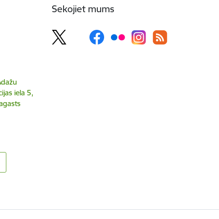
Sekojiet mums
 Ādažu
jas iela 5,
agasts