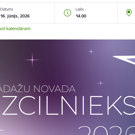
Datums
Laiks
16. jūnijs, 2026
14.00
not kalendāram