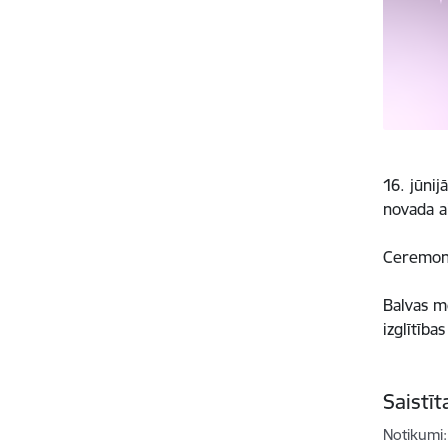
16. jūnij
novada a
Ceremoni
Balvas m
izglītība
Saistī
Notikumi: