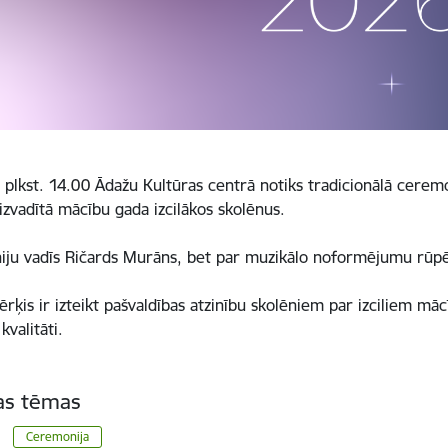
ā plkst. 14.00 Ādažu Kultūras centrā notiks tradicionālā ceremo
izvadītā mācību gada izcilākos skolēnus.
ju vadīs Ričards Murāns, bet par muzikālo noformējumu rūpē
ērķis ir izteikt pašvaldības atzinību skolēniem par izciliem m
s kvalitāti.
tas tēmas
Ceremonija