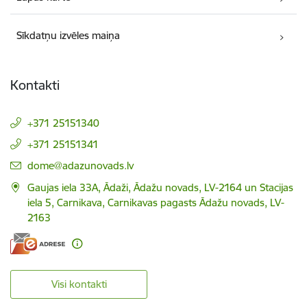
Sīkdatņu izvēles maiņa
Kontakti
+371 25151340
+371 25151341
E-pasts:
dome@adazunovads.lv
Gaujas iela 33A, Ādaži, Ādažu novads, LV-2164 un Stacijas
iela 5, Carnikava, Carnikavas pagasts Ādažu novads, LV-
2163
Visi kontakti