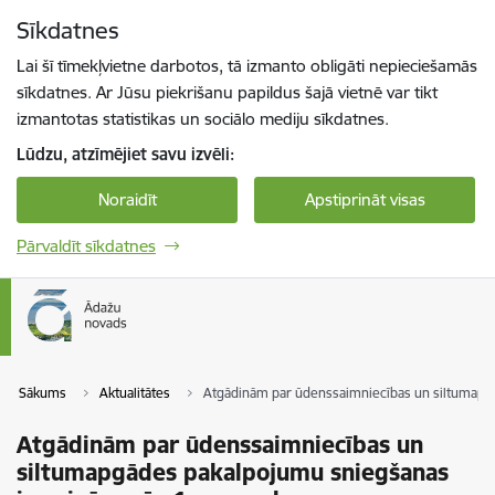
Pāriet uz lapas saturu
Sīkdatnes
Spied
lai meklētu
Enter
Lai šī tīmekļvietne darbotos, tā izmanto obligāti nepieciešamās
sīkdatnes. Ar Jūsu piekrišanu papildus šajā vietnē var tikt
izmantotas statistikas un sociālo mediju sīkdatnes.
Lūdzu, atzīmējiet savu izvēli:
Noraidīt
Apstiprināt visas
Pārvaldīt sīkdatnes
Sākums
Aktualitātes
Atgādinām par ūdenssaimniecības un siltumapg
Atgādinām par ūdenssaimniecības un
siltumapgādes pakalpojumu sniegšanas