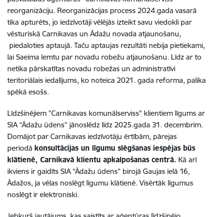
reorganizāciju. Reorganizācijas process 2024.gada vasarā
tika apturēts, jo iedzīvotāji vēlējās izteikt savu viedokli par
vēsturiskā Carnikavas un Ādažu novada atjaunošanu,
piedaloties aptaujā. Taču aptaujas rezultāti nebija pietiekami,
lai Saeima lemtu par novadu robežu atjaunošanu. Līdz ar to
netika pārskatītas novadu robežas un administratīvi
teritoriālais iedalījums, ko noteica 2021. gada reforma, palika
spēkā esošs.
Līdzšinējiem "Carnikavas komunālserviss" klientiem līgums ar
SIA “Ādažu ūdens” jānoslēdz līdz 2025.gada 31. decembrim.
Domājot par Carnikavas iedzīvotāju ērtībām, pārejas
periodā
konsultācijas un līgumu slēgšanas iespējas būs
klātienē, Carnikavā klientu apkalpošanas centrā.
Kā arī
ikviens ir gaidīts SIA “Ādažu ūdens” birojā Gaujas ielā 16,
Ādažos, ja vēlas noslēgt līgumu klātienē. Visērtāk līgumus
noslēgt ir elektroniski.
Jebkurš jautājums, kas saistīts ar aģentūras līdzšinējo