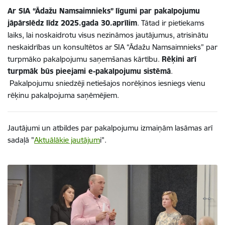
Ar SIA “Ādažu Namsaimnieks”
līgumi par pakalpojumu
jāpārslēdz līdz 2025.gada 30.aprīlim
. Tātad ir pietiekams
laiks, lai noskaidrotu visus nezināmos jautājumus, atrisinātu
neskaidrības un konsultētos ar SIA “Ādažu Namsaimnieks” par
turpmāko pakalpojumu saņemšanas kārtību.
Rēķini arī
turpmāk būs pieejami e-pakalpojumu sistēmā
.
Pakalpojumu sniedzēji netiešajos norēķinos iesniegs vienu
rēķinu pakalpojuma saņēmējiem.
Jautājumi un atbildes par pakalpojumu izmaiņām lasāmas arī
sadaļā "
Aktuālākie jautājum
i".