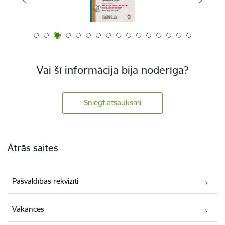
Vai šī informācija bija noderīga?
Sniegt atsauksmi
Kājene
Ātrās saites
Pašvaldības rekvizīti
Vakances