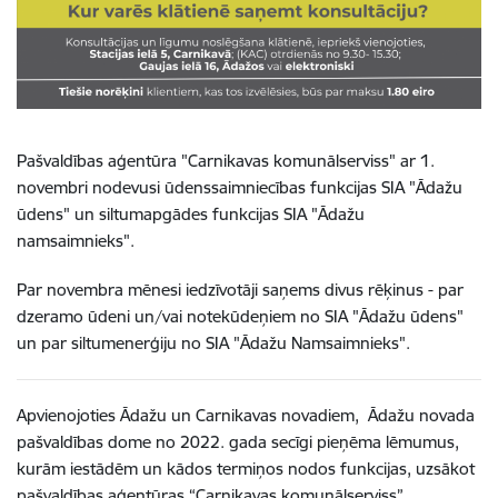
Pašvaldības aģentūra "Carnikavas komunālserviss" ar 1.
novembri nodevusi ūdenssaimniecības funkcijas SIA "Ādažu
ūdens" un siltumapgādes funkcijas SIA "Ādažu
namsaimnieks".
Par novembra mēnesi iedzīvotāji saņems divus rēķinus - par
dzeramo ūdeni un/vai notekūdeņiem no SIA "Ādažu ūdens"
un par siltumenerģiju no SIA "Ādažu Namsaimnieks".
Apvienojoties Ādažu un Carnikavas novadiem, Ādažu novada
pašvaldības dome no 2022. gada secīgi pieņēma lēmumus,
kurām iestādēm un kādos termiņos nodos funkcijas, uzsākot
pašvaldības aģentūras “Carnikavas komunālserviss”