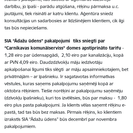
darbību, jo īpaši - parādu atgūšana, rēķinu pārmaksa u.c.
jautājumi, tiek risināti ar katru klientu. Aģentūra sniedz
konsultācijas un sadarbosies ar līdzšinējiem klientiem, cik ilgi
tas būs nepieciešams.
SIA “Ādažu ūdens” pakalpojumi tiks sniegti par
“Carnikavas komunālserviss” domes apstiprināto tarifu
-
1,28 eiro par ūdensapgādi, 2,10 eiro par kanalizāciju, kopā
ar PVN 4,09 eiro. Daudzdzīvokļu māju iedzīvotāju
apkalpošanai līgumi tiks slēgti ar māju apsaimniekotajiem, bet
privātmājām – ar īpašnieku. Ir sagatavotas informatīvas
vēstules, kuras saņems pakalpojumu saņēmēji kopā ar
oktobra rēķiniem. Tiešie norēķini ar pakalpojumu saņēmēju
(dzīvokļu īpašnieku), kuri tos izvēlēsies, būs par maksu - 1,80
eiro plus pasta pakalpojumi. Ja klients vēlas saņemt rēķinu e-
pastā, tad tas būs bez maksas. Pirmais rēķins, ko klientiem
izrakstīs SIA “Ādažu ūdens” būs decembrī par novembra
pakalpojumiem.