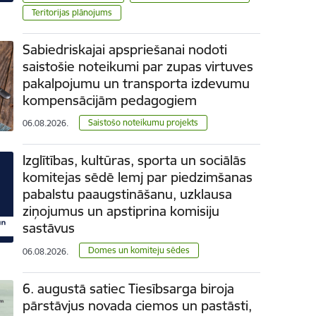
Teritorijas plānojums
Sabiedriskajai apspriešanai nodoti
saistošie noteikumi par zupas virtuves
pakalpojumu un transporta izdevumu
kompensācijām pedagogiem
Saistošo noteikumu projekts
06.08.2026.
Izglītības, kultūras, sporta un sociālās
komitejas sēdē lemj par piedzimšanas
pabalstu paaugstināšanu, uzklausa
ziņojumus un apstiprina komisiju
sastāvus
Domes un komiteju sēdes
06.08.2026.
6. augustā satiec Tiesībsarga biroja
pārstāvjus novada ciemos un pastāsti,