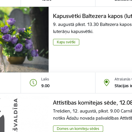
Kapusvētki Baltezera kapos (lu
9. augustā plkst. 13.30 Baltezera kapos 
luterāņu kapusvētki.
Kapu svētki
Laiks
Atrašanās 
9.00
Stacijas 
Attīstības komitejas sēde, 12.0
Trešdien, 12. augustā, plkst. 9.00 Carnik
notiks Ādažu novada pašvaldības Attīst
Domes un komiteju sēdes