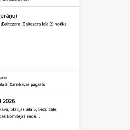
terāņu)
(Baltezerā, Baltezera ielā 2) notiks
vieta
iela 5, Carnikavas pagasts
8.2026.
avā, Stacijas ielā 5, Sēžu zālē,
ības komitejas sēde…