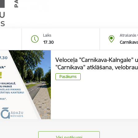
Laiks
Atrašanās 
17.30
Carnikava
Veloceļa "Carnikava-Kalngale" 
"Carnikava" atklāšana, velobrau
Pasākums
Visi notikumi