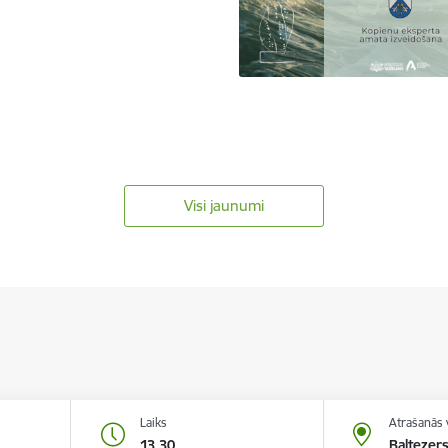
Visi jaunumi
Laiks
Atrašanās 
13.30
Baltezers