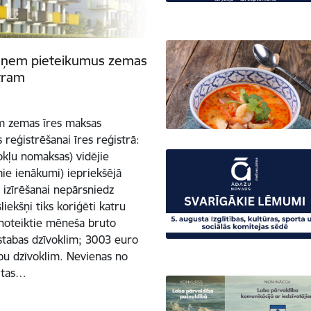
ieņem pieteikumus zemas
tram
lim zemas īres maksas
 reģistrēšanai īres reģistrā:
kļu nomaksas) vidējie
ie ienākumi) iepriekšējā
ī izīrēšanai nepārsniedz
ekšņi tiks koriģēti katru
ā noteiktie mēneša bruto
istabas dzīvoklim; 3003 euro
abu dzīvoklim. Nevienas no
itas…