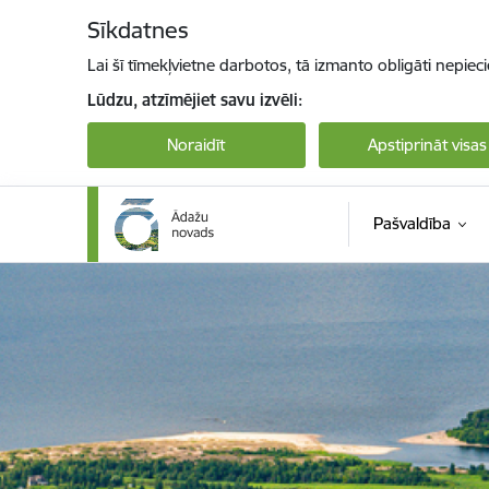
Pāriet uz lapas saturu
Sīkdatnes
Lai šī tīmekļvietne darbotos, tā izmanto obligāti nepiec
Lūdzu, atzīmējiet savu izvēli:
Noraidīt
Apstiprināt visas
Pašvaldība
Ādaži