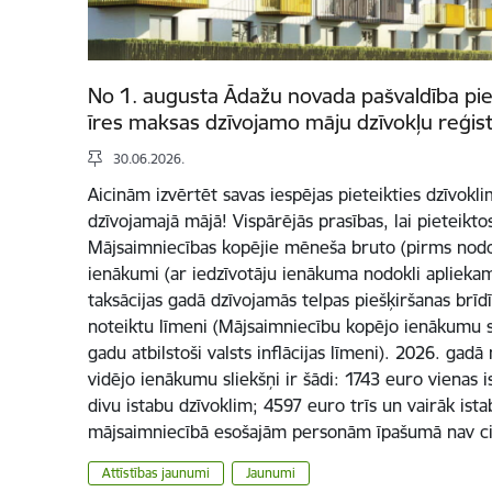
No 1. augusta Ādažu novada pašvaldība p
īres maksas dzīvojamo māju dzīvokļu reģis
30.06.2026.
Aicinām izvērtēt savas iespējas pieteikties dzīvok
dzīvojamajā mājā! Vispārējās prasības, lai pieteiktos
Mājsaimniecības kopējie mēneša bruto (pirms nodo
ienākumi (ar iedzīvotāju ienākuma nodokli apliekam
taksācijas gadā dzīvojamās telpas piešķiršanas brīd
noteiktu līmeni (Mājsaimniecību kopējo ienākumu sli
gadu atbilstoši valsts inflācijas līmeni). 2026. gad
vidējo ienākumu sliekšņi ir šādi: 1743 euro vienas 
divu istabu dzīvoklim; 4597 euro trīs un vairāk ist
mājsaimniecībā esošajām personām īpašumā nav c
Attīstības jaunumi
Jaunumi