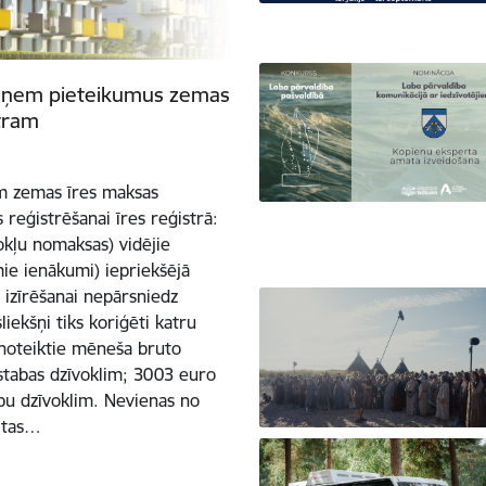
ieņem pieteikumus zemas
tram
lim zemas īres maksas
 reģistrēšanai īres reģistrā:
kļu nomaksas) vidējie
ie ienākumi) iepriekšējā
ī izīrēšanai nepārsniedz
ekšņi tiks koriģēti katru
ā noteiktie mēneša bruto
istabas dzīvoklim; 3003 euro
abu dzīvoklim. Nevienas no
itas…