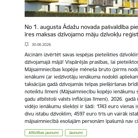
No 1. augusta Ādažu novada pašvaldība p
īres maksas dzīvojamo māju dzīvokļu reģis
30.06.2026.
Aicinām izvērtēt savas iespējas pieteikties dzīvok
dzīvojamajā mājā! Vispārējās prasības, lai pieteiktos
Mājsaimniecības kopējie mēneša bruto (pirms nodo
ienākumi (ar iedzīvotāju ienākuma nodokli apliekam
taksācijas gadā dzīvojamās telpas piešķiršanas brīd
noteiktu līmeni (Mājsaimniecību kopējo ienākumu sli
gadu atbilstoši valsts inflācijas līmeni). 2026. gad
vidējo ienākumu sliekšņi ir šādi: 1743 euro vienas 
divu istabu dzīvoklim; 4597 euro trīs un vairāk ist
mājsaimniecībā esošajām personām īpašumā nav c
Attīstības jaunumi
Jaunumi