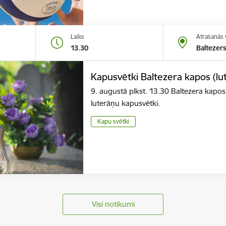
Laiks
Atrašanās 
13.30
Baltezers
Kapusvētki Baltezera kapos (lu
9. augustā plkst. 13.30 Baltezera kapos 
luterāņu kapusvētki.
Kapu svētki
Visi notikumi