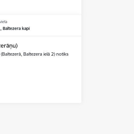
vieta
, Baltezera kapi
terāņu)
(Baltezerā, Baltezera ielā 2) notiks