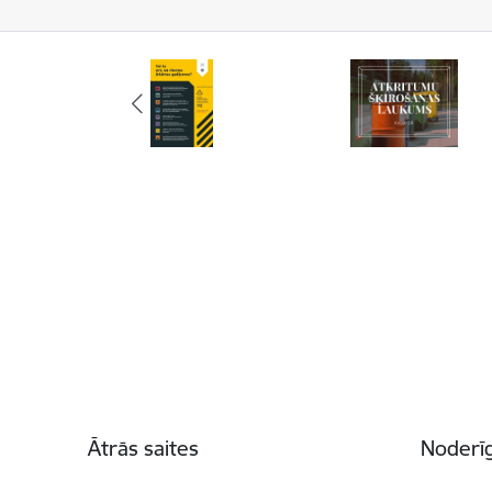
Kājene
Ātrās saites
Noderīg