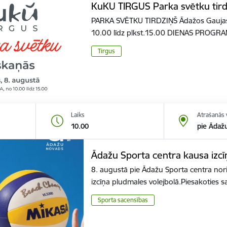
KuKU TIRGUS Parka svētku tird
PARKA SVĒTKU TIRDZIŅŠ Ādažos Gaujas i
10.00 līdz plkst.15.00 DIENAS PROG
Tirgus
Laiks
Atrašanās 
10.00
pie Ādaž
Ādažu Sporta centra kausa izcī
8. augustā pie Ādažu Sporta centra nor
izcīņa pludmales volejbolā.Piesakoties
Sporta sacensības