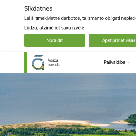
Pāriet uz lapas saturu
Sīkdatnes
Lai šī tīmekļvietne darbotos, tā izmanto obligāti nepiec
Lūdzu, atzīmējiet savu izvēli:
Noraidīt
Apstiprināt visas
Pašvaldība
Ādaži