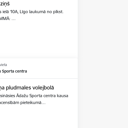
ziņš
elā 10A, Līgo laukumā no plkst.
RAMMĀ: …
vieta
u Sporta centra
ņa pludmales volejbolā
isināsies Ādažu Sporta centra kausa
 sacensībām pieteikumā…