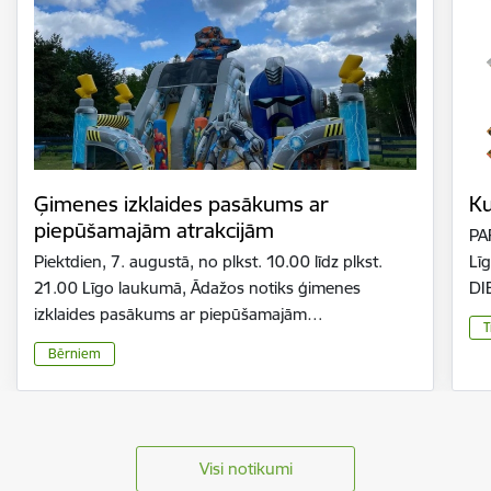
Ģimenes izklaides pasākums ar
Ku
piepūšamajām atrakcijām
PA
Piektdien, 7. augustā, no plkst. 10.00 līdz plkst.
Līg
21.00 Līgo laukumā, Ādažos notiks ģimenes
DI
izklaides pasākums ar piepūšamajām…
T
Bērniem
Visi notikumi