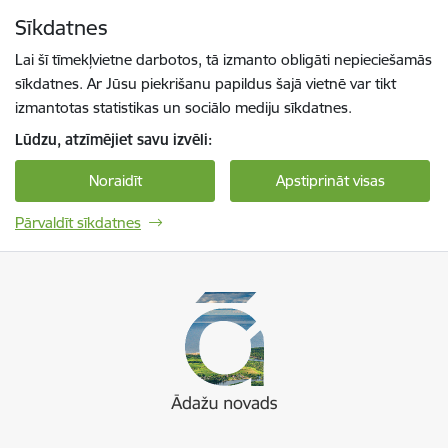
Pāriet uz lapas saturu
Sīkdatnes
Spied
lai meklētu
Enter
Lai šī tīmekļvietne darbotos, tā izmanto obligāti nepieciešamās
sīkdatnes. Ar Jūsu piekrišanu papildus šajā vietnē var tikt
izmantotas statistikas un sociālo mediju sīkdatnes.
Lūdzu, atzīmējiet savu izvēli:
Noraidīt
Apstiprināt visas
Pārvaldīt sīkdatnes
Ādaži