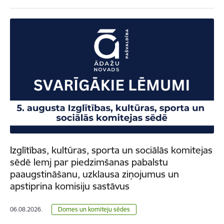
Izglītības, kultūras, sporta un sociālās komitejas
sēdē lemj par piedzimšanas pabalstu
paaugstināšanu, uzklausa ziņojumus un
apstiprina komisiju sastāvus
06.08.2026.
Domes un komiteju sēdes