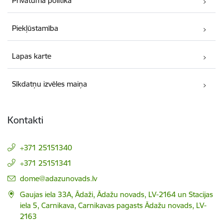
Privātuma politika
Piekļūstamība
Lapas karte
Sīkdatņu izvēles maiņa
Kontakti
+371 25151340
+371 25151341
E-pasts:
dome@adazunovads.lv
Gaujas iela 33A, Ādaži, Ādažu novads, LV-2164 un Stacijas
iela 5, Carnikava, Carnikavas pagasts Ādažu novads, LV-
2163