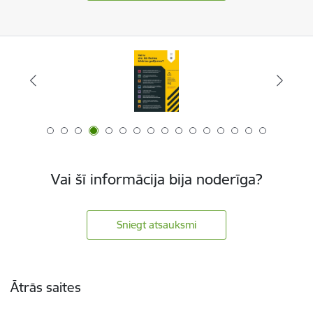
Vai šī informācija bija noderīga?
Sniegt atsauksmi
Kājene
Ātrās saites