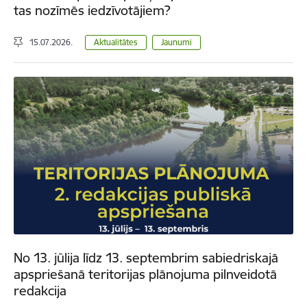
tas nozīmēs iedzīvotājiem?
15.07.2026.
Aktualitātes
Jaunumi
No 13. jūlija līdz 13. septembrim sabiedriskajā
apspriešanā teritorijas plānojuma pilnveidotā
redakcija