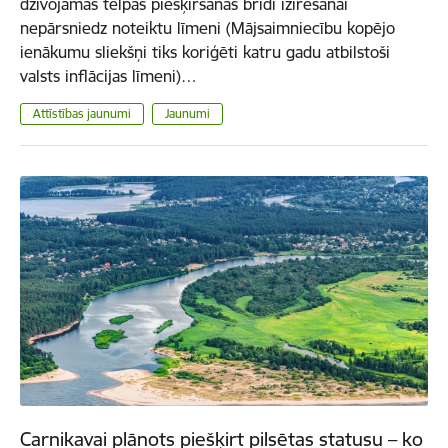
dzīvojamās telpas piešķiršanas brīdī izīrēšanai
nepārsniedz noteiktu līmeni (Mājsaimniecību kopējo
ienākumu sliekšņi tiks koriģēti katru gadu atbilstoši
valsts inflācijas līmeni)…
Attīstības jaunumi
Jaunumi
Carnikavai plānots piešķirt pilsētas statusu – ko