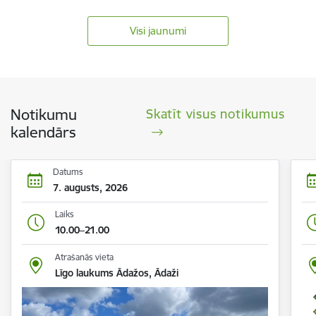
Visi jaunumi
Notikumu
Skatīt visus notikumus
kalendārs
Datums
7. augusts, 2026
Laiks
10.00–21.00
Atrašanās vieta
Līgo laukums Ādažos, Ādaži