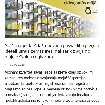
No 1. augusta Ādažu novada pašvaldība pieņem
pieteikumus zemas īres maksas dzīvojamo
māju dzīvokļu reģistram
30.06.2026.
Aicinām izvērtēt savas iespējas pieteikties dzīvoklim
zemas īres maksas dzīvojamajā mājā! Vispārējās
prasības, lai pieteiktos reģistrēšanai īres reģistrā:
Mājsaimniecības kopējie mēneša bruto (pirms nodokļu
nomaksas) vidējie ienākumi (ar iedzīvotāju ienākuma
nodokli apliekamie ienākumi) iepriekšējā taksācijas gadā