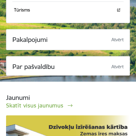
Tūrisms
Pakalpojumi
Atvērt
Par pašvaldību
Atvērt
Jaunumi
Skatīt visus jaunumus