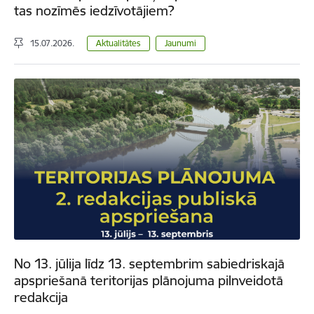
tas nozīmēs iedzīvotājiem?
15.07.2026.
Aktualitātes
Jaunumi
No 13. jūlija līdz 13. septembrim sabiedriskajā
apspriešanā teritorijas plānojuma pilnveidotā
redakcija