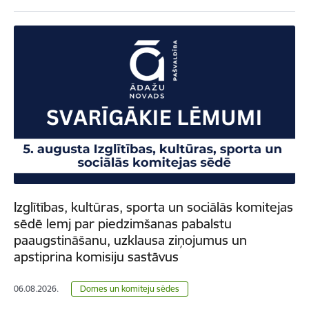
Izglītības, kultūras, sporta un sociālās komitejas
sēdē lemj par piedzimšanas pabalstu
paaugstināšanu, uzklausa ziņojumus un
apstiprina komisiju sastāvus
06.08.2026.
Domes un komiteju sēdes