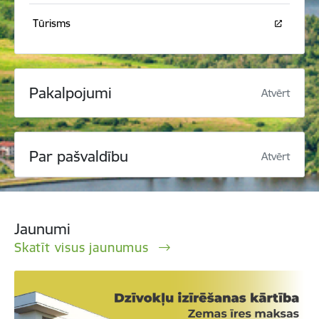
Tūrisms
Pakalpojumi
Atvērt
Par pašvaldību
Atvērt
Jaunumi
Skatīt visus jaunumus