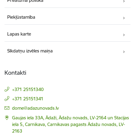
Privātuma politika
Piekļūstamība
Lapas karte
Sīkdatņu izvēles maiņa
Kontakti
+371 25151340
+371 25151341
E-pasts:
dome@adazunovads.lv
Gaujas iela 33A, Ādaži, Ādažu novads, LV-2164 un Stacijas
iela 5, Carnikava, Carnikavas pagasts Ādažu novads, LV-
2163