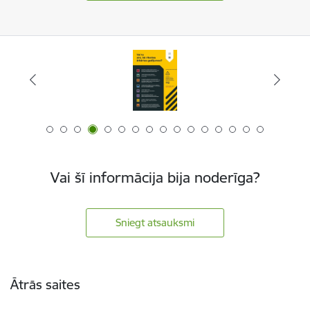
Vai šī informācija bija noderīga?
Sniegt atsauksmi
Kājene
Ātrās saites