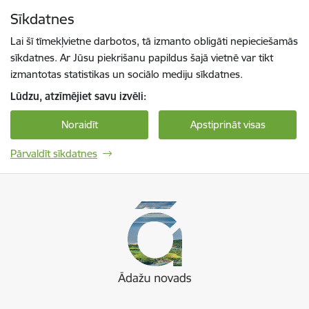
Pāriet uz lapas saturu
Sīkdatnes
Spied
lai meklētu
Enter
Lai šī tīmekļvietne darbotos, tā izmanto obligāti nepieciešamās
sīkdatnes. Ar Jūsu piekrišanu papildus šajā vietnē var tikt
izmantotas statistikas un sociālo mediju sīkdatnes.
Lūdzu, atzīmējiet savu izvēli:
Noraidīt
Apstiprināt visas
Pārvaldīt sīkdatnes
Ādaži