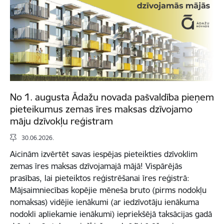
No 1. augusta Ādažu novada pašvaldība pieņem
pieteikumus zemas īres maksas dzīvojamo
māju dzīvokļu reģistram
30.06.2026.
Aicinām izvērtēt savas iespējas pieteikties dzīvoklim
zemas īres maksas dzīvojamajā mājā! Vispārējās
prasības, lai pieteiktos reģistrēšanai īres reģistrā:
Mājsaimniecības kopējie mēneša bruto (pirms nodokļu
nomaksas) vidējie ienākumi (ar iedzīvotāju ienākuma
nodokli apliekamie ienākumi) iepriekšējā taksācijas gadā