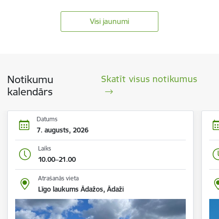
Visi jaunumi
Notikumu
Skatīt visus notikumus
kalendārs
Datums
7. augusts, 2026
Laiks
10.00–21.00
Atrašanās vieta
Līgo laukums Ādažos, Ādaži