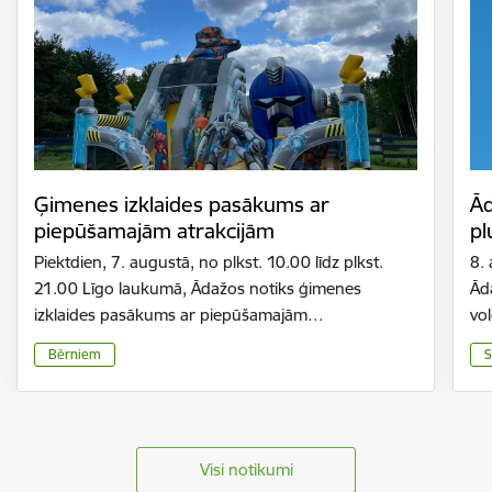
Ģimenes izklaides pasākums ar
Ād
piepūšamajām atrakcijām
pl
Piektdien, 7. augustā, no plkst. 10.00 līdz plkst.
8.
21.00 Līgo laukumā, Ādažos notiks ģimenes
Ād
izklaides pasākums ar piepūšamajām…
vo
Bērniem
S
Visi notikumi