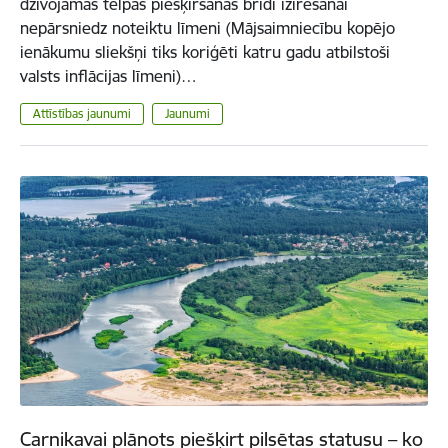
dzīvojamās telpas piešķiršanas brīdī izīrēšanai
nepārsniedz noteiktu līmeni (Mājsaimniecību kopējo
ienākumu sliekšņi tiks koriģēti katru gadu atbilstoši
valsts inflācijas līmeni)…
Attīstības jaunumi
Jaunumi
Carnikavai plānots piešķirt pilsētas statusu – ko