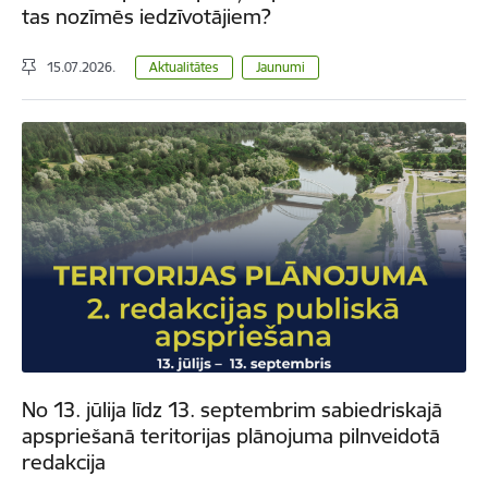
tas nozīmēs iedzīvotājiem?
15.07.2026.
Aktualitātes
Jaunumi
No 13. jūlija līdz 13. septembrim sabiedriskajā
apspriešanā teritorijas plānojuma pilnveidotā
redakcija