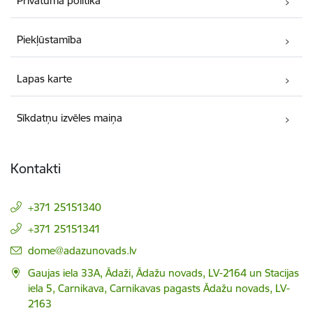
Privātuma politika
Piekļūstamība
Lapas karte
Sīkdatņu izvēles maiņa
Kontakti
+371 25151340
+371 25151341
E-pasts:
dome@adazunovads.lv
Gaujas iela 33A, Ādaži, Ādažu novads, LV-2164 un Stacijas
iela 5, Carnikava, Carnikavas pagasts Ādažu novads, LV-
2163