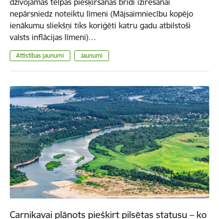
dzīvojamās telpas piešķiršanas brīdī izīrēšanai
nepārsniedz noteiktu līmeni (Mājsaimniecību kopējo
ienākumu sliekšņi tiks koriģēti katru gadu atbilstoši
valsts inflācijas līmeni)…
Attīstības jaunumi
Jaunumi
Carnikavai plānots piešķirt pilsētas statusu – ko