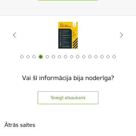
Vai šī informācija bija noderīga?
Sniegt atsauksmi
Kājene
Ātrās saites