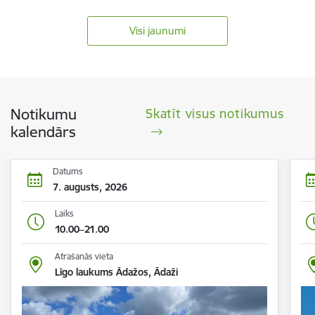
Visi jaunumi
Notikumu
Skatīt visus notikumus
kalendārs
Datums
7. augusts, 2026
Laiks
10.00–21.00
Atrašanās vieta
Līgo laukums Ādažos, Ādaži