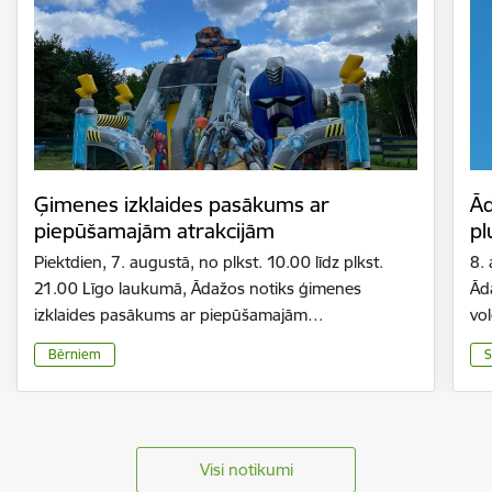
Ģimenes izklaides pasākums ar
Ād
piepūšamajām atrakcijām
pl
Piektdien, 7. augustā, no plkst. 10.00 līdz plkst.
8.
21.00 Līgo laukumā, Ādažos notiks ģimenes
Ād
izklaides pasākums ar piepūšamajām…
vo
Bērniem
S
Visi notikumi