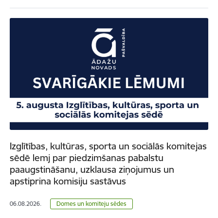
Izglītības, kultūras, sporta un sociālās komitejas
sēdē lemj par piedzimšanas pabalstu
paaugstināšanu, uzklausa ziņojumus un
apstiprina komisiju sastāvus
06.08.2026.
Domes un komiteju sēdes