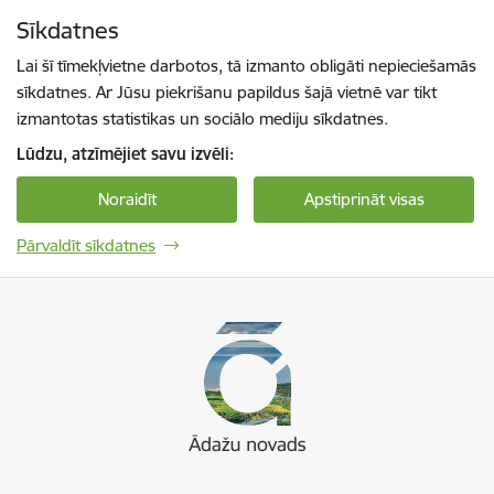
Pāriet uz lapas saturu
Sīkdatnes
Spied
lai meklētu
Enter
Lai šī tīmekļvietne darbotos, tā izmanto obligāti nepieciešamās
sīkdatnes. Ar Jūsu piekrišanu papildus šajā vietnē var tikt
izmantotas statistikas un sociālo mediju sīkdatnes.
Lūdzu, atzīmējiet savu izvēli:
Noraidīt
Apstiprināt visas
Pārvaldīt sīkdatnes
Ādaži