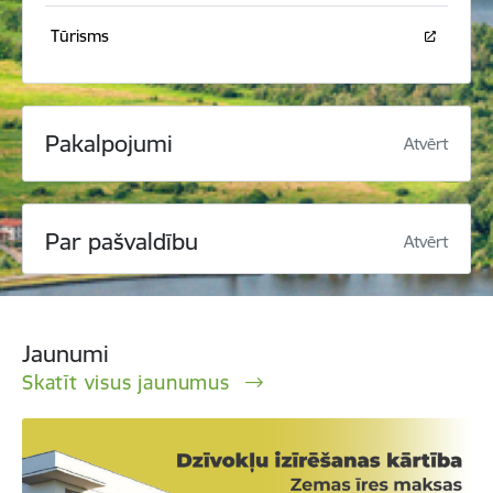
Tūrisms
Pakalpojumi
Atvērt
Par pašvaldību
Atvērt
Jaunumi
Skatīt visus jaunumus