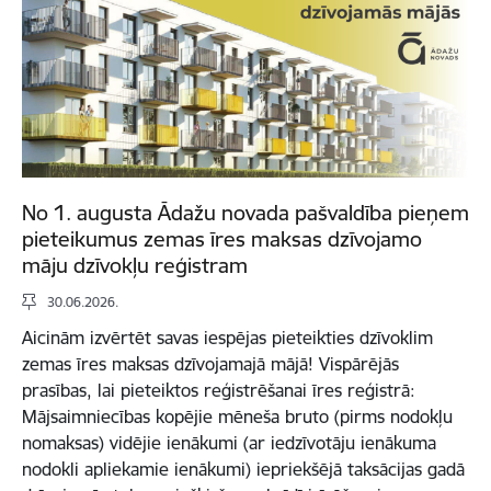
No 1. augusta Ādažu novada pašvaldība pieņem
pieteikumus zemas īres maksas dzīvojamo
māju dzīvokļu reģistram
30.06.2026.
Aicinām izvērtēt savas iespējas pieteikties dzīvoklim
zemas īres maksas dzīvojamajā mājā! Vispārējās
prasības, lai pieteiktos reģistrēšanai īres reģistrā:
Mājsaimniecības kopējie mēneša bruto (pirms nodokļu
nomaksas) vidējie ienākumi (ar iedzīvotāju ienākuma
nodokli apliekamie ienākumi) iepriekšējā taksācijas gadā