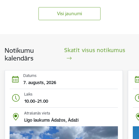
Visi jaunumi
Notikumu
Skatīt visus notikumus
kalendārs
Datums
7. augusts, 2026
Laiks
10.00–21.00
Atrašanās vieta
Līgo laukums Ādažos, Ādaži