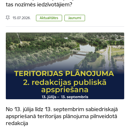
tas nozīmēs iedzīvotājiem?
15.07.2026.
Aktualitātes
Jaunumi
No 13. jūlija līdz 13. septembrim sabiedriskajā
apspriešanā teritorijas plānojuma pilnveidotā
redakcija