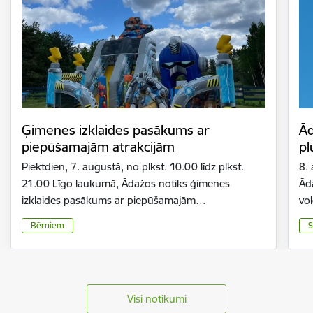
Ģimenes izklaides pasākums ar
Ād
piepūšamajām atrakcijām
pl
Piektdien, 7. augustā, no plkst. 10.00 līdz plkst.
8.
21.00 Līgo laukumā, Ādažos notiks ģimenes
Ād
izklaides pasākums ar piepūšamajām…
vo
Bērniem
S
Visi notikumi