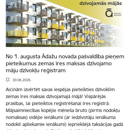
No 1. augusta Ādažu novada pašvaldība pieņem
pieteikumus zemas īres maksas dzīvojamo
māju dzīvokļu reģistram
30.06.2026.
Aicinām izvērtēt savas iespējas pieteikties dzīvoklim
zemas īres maksas dzīvojamajā mājā! Vispārējās
prasības, lai pieteiktos reģistrēšanai īres reģistrā:
Mājsaimniecības kopējie mēneša bruto (pirms nodokļu
nomaksas) vidējie ienākumi (ar iedzīvotāju ienākuma
nodokli apliekamie ienākumi) iepriekšējā taksācijas gadā