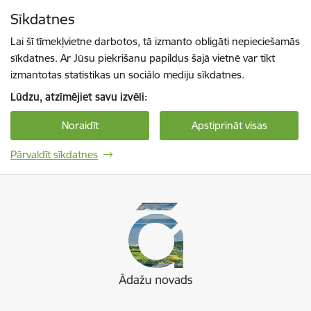
Pāriet uz lapas saturu
Sīkdatnes
Spied
lai meklētu
Enter
Lai šī tīmekļvietne darbotos, tā izmanto obligāti nepieciešamās
sīkdatnes. Ar Jūsu piekrišanu papildus šajā vietnē var tikt
izmantotas statistikas un sociālo mediju sīkdatnes.
Lūdzu, atzīmējiet savu izvēli:
Noraidīt
Apstiprināt visas
Pārvaldīt sīkdatnes
Ādaži