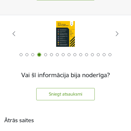
Vai šī informācija bija noderīga?
Sniegt atsauksmi
Kājene
Ātrās saites