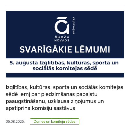
Izglītības, kultūras, sporta un sociālās komitejas
sēdē lemj par piedzimšanas pabalstu
paaugstināšanu, uzklausa ziņojumus un
apstiprina komisiju sastāvus
06.08.2026.
Domes un komiteju sēdes