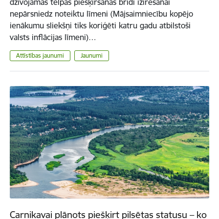
dzīvojamās telpas piešķiršanas brīdī izīrēšanai
nepārsniedz noteiktu līmeni (Mājsaimniecību kopējo
ienākumu sliekšņi tiks koriģēti katru gadu atbilstoši
valsts inflācijas līmeni)…
Attīstības jaunumi
Jaunumi
Carnikavai plānots piešķirt pilsētas statusu – ko