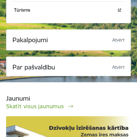
Tūrisms
Pakalpojumi
Atvērt
Par pašvaldību
Atvērt
Jaunumi
Skatīt visus jaunumus