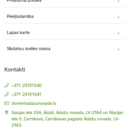
Privātuma politika
Piekļūstamība
Lapas karte
Sīkdatņu izvēles maiņa
Kontakti
+371 25151340
+371 25151341
E-pasts:
dome@adazunovads.lv
Gaujas iela 33A, Ādaži, Ādažu novads, LV-2164 un Stacijas
iela 5, Carnikava, Carnikavas pagasts Ādažu novads, LV-
2163