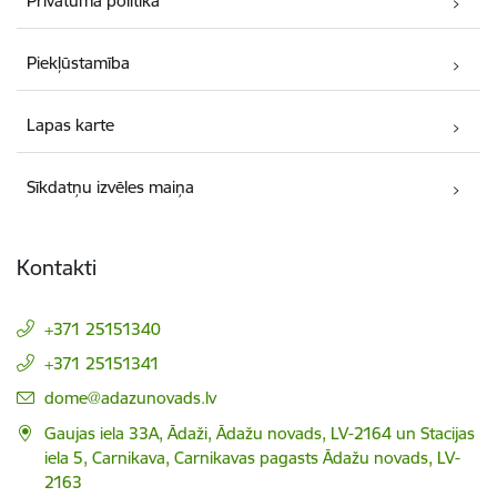
Privātuma politika
Piekļūstamība
Lapas karte
Sīkdatņu izvēles maiņa
Kontakti
+371 25151340
+371 25151341
E-pasts:
dome@adazunovads.lv
Gaujas iela 33A, Ādaži, Ādažu novads, LV-2164 un Stacijas
iela 5, Carnikava, Carnikavas pagasts Ādažu novads, LV-
2163