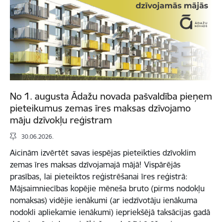
No 1. augusta Ādažu novada pašvaldība pieņem
pieteikumus zemas īres maksas dzīvojamo
māju dzīvokļu reģistram
30.06.2026.
Aicinām izvērtēt savas iespējas pieteikties dzīvoklim
zemas īres maksas dzīvojamajā mājā! Vispārējās
prasības, lai pieteiktos reģistrēšanai īres reģistrā:
Mājsaimniecības kopējie mēneša bruto (pirms nodokļu
nomaksas) vidējie ienākumi (ar iedzīvotāju ienākuma
nodokli apliekamie ienākumi) iepriekšējā taksācijas gadā