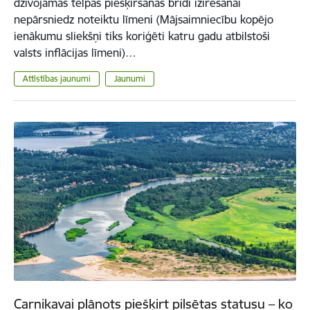
dzīvojamās telpas piešķiršanas brīdī izīrēšanai
nepārsniedz noteiktu līmeni (Mājsaimniecību kopējo
ienākumu sliekšņi tiks koriģēti katru gadu atbilstoši
valsts inflācijas līmeni)…
Attīstības jaunumi
Jaunumi
Carnikavai plānots piešķirt pilsētas statusu – ko