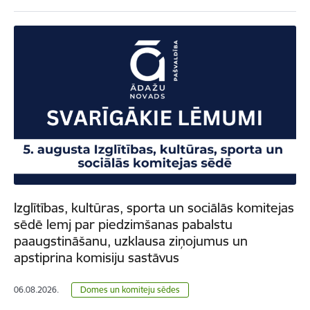
Izglītības, kultūras, sporta un sociālās komitejas
sēdē lemj par piedzimšanas pabalstu
paaugstināšanu, uzklausa ziņojumus un
apstiprina komisiju sastāvus
06.08.2026.
Domes un komiteju sēdes