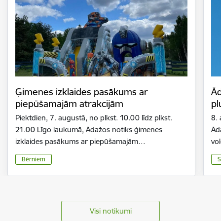
Ģimenes izklaides pasākums ar
Ād
piepūšamajām atrakcijām
pl
Piektdien, 7. augustā, no plkst. 10.00 līdz plkst.
8.
21.00 Līgo laukumā, Ādažos notiks ģimenes
Ād
izklaides pasākums ar piepūšamajām…
vo
Bērniem
S
Visi notikumi