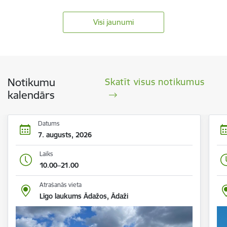
Visi jaunumi
Notikumu
Skatīt visus notikumus
kalendārs
Datums
7. augusts, 2026
Laiks
10.00–21.00
Atrašanās vieta
Līgo laukums Ādažos, Ādaži