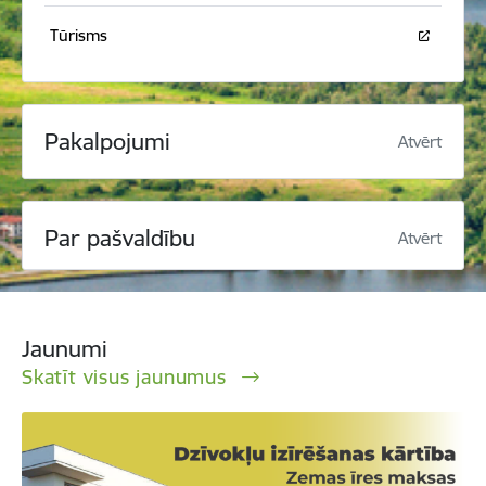
Tūrisms
Pakalpojumi
Atvērt
Par pašvaldību
Atvērt
Jaunumi
Skatīt visus jaunumus