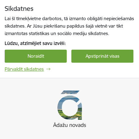
Pāriet uz lapas saturu
Sīkdatnes
Spied
lai meklētu
Enter
Lai šī tīmekļvietne darbotos, tā izmanto obligāti nepieciešamās
sīkdatnes. Ar Jūsu piekrišanu papildus šajā vietnē var tikt
izmantotas statistikas un sociālo mediju sīkdatnes.
Lūdzu, atzīmējiet savu izvēli:
Noraidīt
Apstiprināt visas
Pārvaldīt sīkdatnes
Ādaži