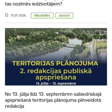
tas nozīmēs iedzīvotājiem?
15.07.2026.
Aktualitātes
Jaunumi
No 13. jūlija līdz 13. septembrim sabiedriskajā
apspriešanā teritorijas plānojuma pilnveidotā
redakcija