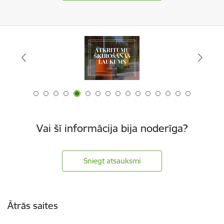
Vai šī informācija bija noderīga?
Sniegt atsauksmi
Kājene
Ātrās saites