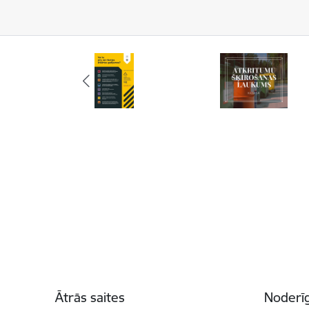
Kājene
Ātrās saites
Noderīg