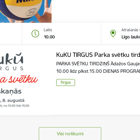
Laiks
Atrašanās 
10.00
Līgo lau
KuKU TIRGUS Parka svētku tird
PARKA SVĒTKU TIRDZIŅŠ Ādažos Gaujas i
10.00 līdz plkst.15.00 DIENAS PROG
Tirgus
Visi notikumi