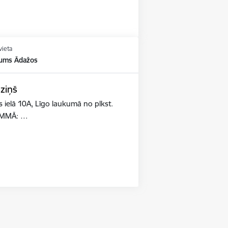
vieta
kums Ādažos
ziņš
elā 10A, Līgo laukumā no plkst.
RAMMĀ: …