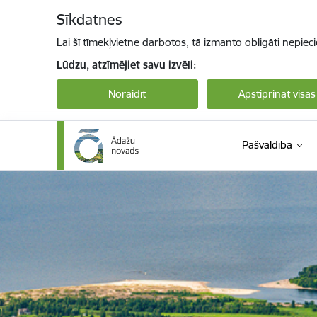
Pāriet uz lapas saturu
Sīkdatnes
Lai šī tīmekļvietne darbotos, tā izmanto obligāti nepiec
Lūdzu, atzīmējiet savu izvēli:
Noraidīt
Apstiprināt visas
Pašvaldība
Ādaži