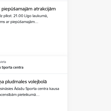
r piepūšamajām atrakcijām
īdz plkst. 21.00 Līgo laukumā,
kums ar piepūšamajām…
vieta
u Sporta centra
ņa pludmales volejbolā
isināsies Ādažu Sporta centra kausa
 sacensībām pieteikumā…