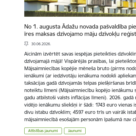
No 1. augusta Ādažu novada pašvaldība p
īres maksas dzīvojamo māju dzīvokļu reģis
30.06.2026.
Aicinām izvērtēt savas iespējas pieteikties dzīvok
dzīvojamajā mājā! Vispārējās prasības, lai pieteiktos
Mājsaimniecības kopējie mēneša bruto (pirms nodo
ienākumi (ar iedzīvotāju ienākuma nodokli apliekam
taksācijas gadā dzīvojamās telpas piešķiršanas brīd
noteiktu līmeni (Mājsaimniecību kopējo ienākumu sli
gadu atbilstoši valsts inflācijas līmeni). 2026. gad
vidējo ienākumu sliekšņi ir šādi: 1743 euro vienas 
divu istabu dzīvoklim; 4597 euro trīs un vairāk ist
mājsaimniecībā esošajām personām īpašumā nav c
Attīstības jaunumi
Jaunumi