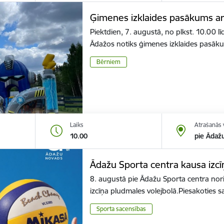
Ģimenes izklaides pasākums a
Piektdien, 7. augustā, no plkst. 10.00 l
Ādažos notiks ģimenes izklaides pasā
Bērniem
Laiks
Atrašanās 
10.00
pie Ādaž
Ādažu Sporta centra kausa izcī
8. augustā pie Ādažu Sporta centra nor
izcīņa pludmales volejbolā.Piesakoties
Sporta sacensības