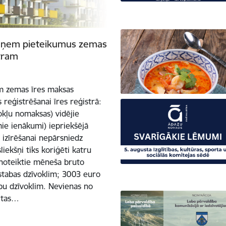
ieņem pieteikumus zemas
tram
lim zemas īres maksas
 reģistrēšanai īres reģistrā:
kļu nomaksas) vidējie
ie ienākumi) iepriekšējā
ī izīrēšanai nepārsniedz
ekšņi tiks koriģēti katru
ā noteiktie mēneša bruto
istabas dzīvoklim; 3003 euro
abu dzīvoklim. Nevienas no
itas…