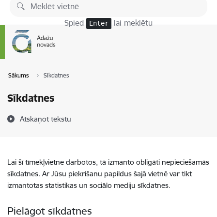
Pāriet uz lapas saturu
Spied
lai meklētu
Enter
Sākums
Sīkdatnes
Sīkdatnes
Atskaņot tekstu
Lai šī tīmekļvietne darbotos, tā izmanto obligāti nepieciešamās
sīkdatnes. Ar Jūsu piekrišanu papildus šajā vietnē var tikt
izmantotas statistikas un sociālo mediju sīkdatnes.
Pielāgot sīkdatnes