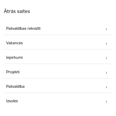
Kājene
Ātrās saites
Pašvaldības rekvizīti
Vakances
Iepirkumi
Projekti
Pašvaldība
Izsoles