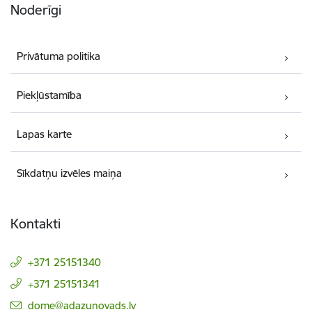
Noderīgi
Privātuma politika
Piekļūstamība
Lapas karte
Sīkdatņu izvēles maiņa
Kontakti
+371 25151340
+371 25151341
E-pasts:
dome@adazunovads.lv