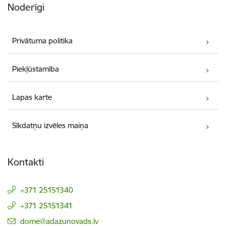
Noderīgi
Privātuma politika
Piekļūstamība
Lapas karte
Sīkdatņu izvēles maiņa
Kontakti
+371 25151340
+371 25151341
E-pasts:
dome@adazunovads.lv