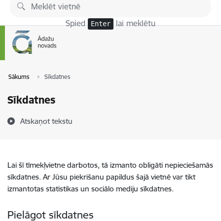
Pāriet uz lapas saturu
Spied
lai meklētu
Enter
Sākums
Sīkdatnes
Sīkdatnes
Atskaņot tekstu
Lai šī tīmekļvietne darbotos, tā izmanto obligāti nepieciešamās
sīkdatnes. Ar Jūsu piekrišanu papildus šajā vietnē var tikt
izmantotas statistikas un sociālo mediju sīkdatnes.
Pielāgot sīkdatnes