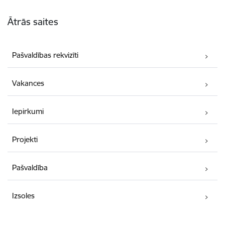
Kājene
Ātrās saites
Pašvaldības rekvizīti
Vakances
Iepirkumi
Projekti
Pašvaldība
Izsoles