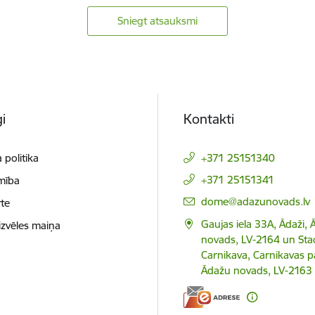
Sniegt atsauksmi
i
Kontakti
 politika
+371 25151340
+371 25151341
mība
E-pasts:
dome@adazunovads.lv
te
Gaujas iela 33A, Ādaži,
izvēles maiņa
novads, LV-2164 un Staci
Carnikava, Carnikavas p
Ādažu novads, LV-2163