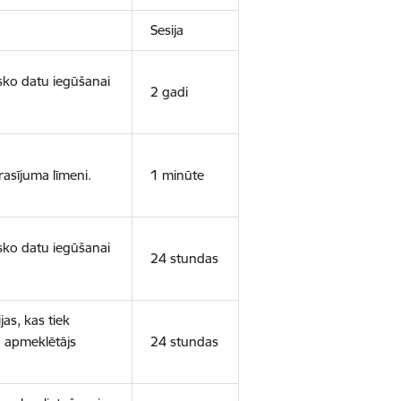
Sesija
isko datu iegūšanai
2 gadi
rasījuma līmeni.
1 minūte
isko datu iegūšanai
24 stundas
as, kas tiek
ā apmeklētājs
24 stundas