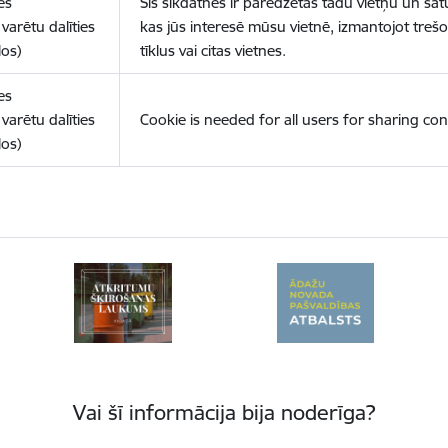
es
Šīs sīkdatnes ir paredzētas tādu vietņu un sat
varētu dalīties
kas jūs interesē mūsu vietnē, izmantojot treš
los)
tīklus vai citas vietnes.
es
varētu dalīties
Cookie is needed for all users for sharing con
los)
Vai šī informācija bija noderīga?