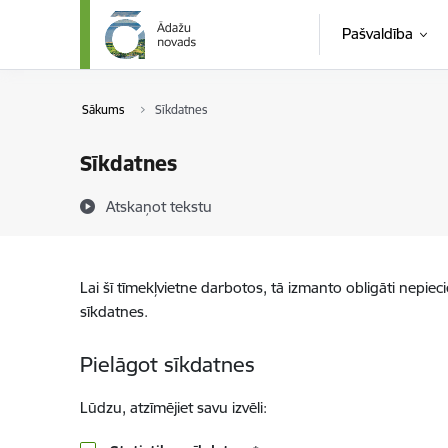
Pāriet uz lapas saturu
Pašvaldība
Sākums
Sīkdatnes
Sīkdatnes
Atskaņot tekstu
Lai šī tīmekļvietne darbotos, tā izmanto obligāti nepiec
sīkdatnes.
Pielāgot sīkdatnes
Lūdzu, atzīmējiet savu izvēli: