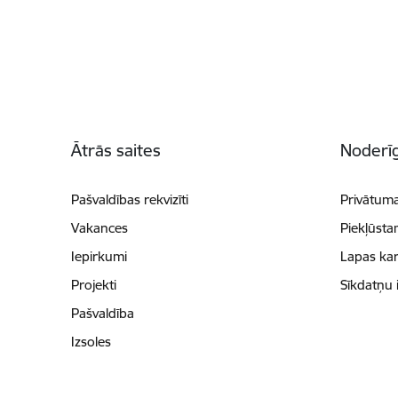
Kājene
Ātrās saites
Noderīg
Pašvaldības rekvizīti
Privātuma
Vakances
Piekļūsta
Iepirkumi
Lapas kar
Projekti
Sīkdatņu 
Pašvaldība
Izsoles