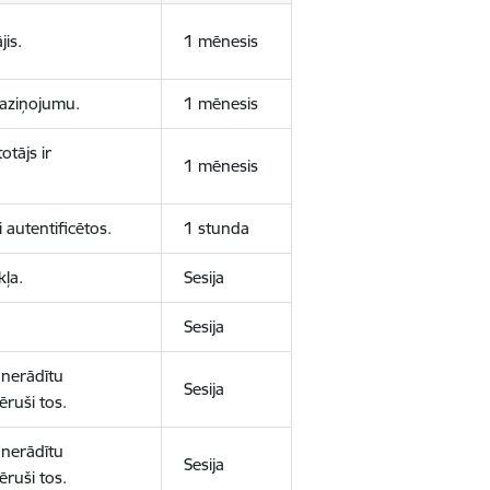
jis.
1 mēnesis
 paziņojumu.
1 mēnesis
otājs ir
1 mēnesis
 autentificētos.
1 stunda
kļa.
Sesija
Sesija
 nerādītu
Sesija
ēruši tos.
 nerādītu
Sesija
ēruši tos.