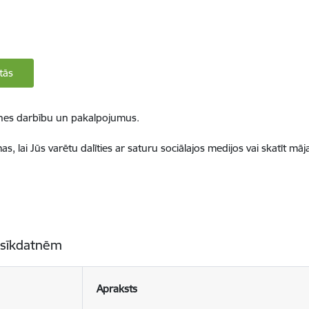
tās
ietnes darbību un pakalpojumus.
, lai Jūs varētu dalīties ar saturu sociālajos medijos vai skatīt mā
 sīkdatnēm
Apraksts