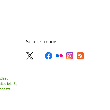
Sekojiet mums
 Ādažu
jas iela 5,
agasts