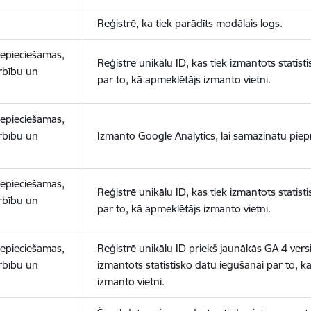
Reģistrē, ka tiek parādīts modālais logs.
nepieciešamas,
Reģistrē unikālu ID, kas tiek izmantots statist
arbību un
par to, kā apmeklētājs izmanto vietni.
nepieciešamas,
arbību un
Izmanto Google Analytics, lai samazinātu piep
nepieciešamas,
Reģistrē unikālu ID, kas tiek izmantots statist
arbību un
par to, kā apmeklētājs izmanto vietni.
nepieciešamas,
Reģistrē unikālu ID priekš jaunākās GA 4 versij
arbību un
izmantots statistisko datu iegūšanai par to, k
izmanto vietni.