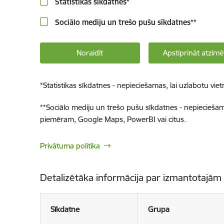
Statistikas sīkdatnes
*
Sociālo mediju un trešo pušu sīkdatnes
**
Noraidīt
Apstiprināt atzīmē
*
Statistikas sīkdatnes - nepieciešamas, lai uzlabotu v
**
Sociālo mediju un trešo pušu sīkdatnes - nepieciešamas
piemēram, Google Maps, PowerBI vai citus.
Privātuma politika
Detalizētāka informācija par izmantotajām
Sīkdatne
Grupa