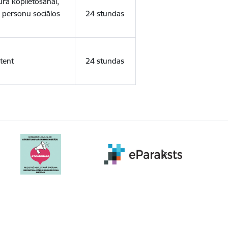
ura koplietošanai,
o personu sociālos
24 stundas
tent
24 stundas