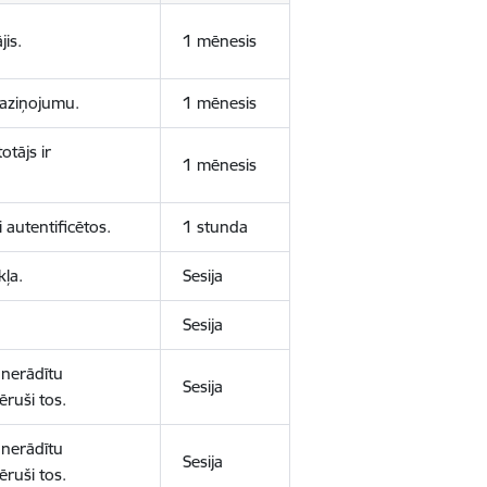
jis.
1 mēnesis
 paziņojumu.
1 mēnesis
otājs ir
1 mēnesis
 autentificētos.
1 stunda
kļa.
Sesija
Sesija
 nerādītu
Sesija
ēruši tos.
 nerādītu
Sesija
ēruši tos.