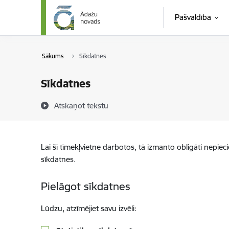
Pāriet uz lapas saturu
Pašvaldība
Sākums
Sīkdatnes
Sīkdatnes
Atskaņot tekstu
Lai šī tīmekļvietne darbotos, tā izmanto obligāti nepiec
sīkdatnes.
Pielāgot sīkdatnes
Lūdzu, atzīmējiet savu izvēli: