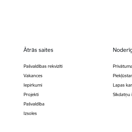
Kājene
Ātrās saites
Noderīg
Pašvaldības rekvizīti
Privātuma
Vakances
Piekļūsta
Iepirkumi
Lapas kar
Projekti
Sīkdatņu 
Pašvaldība
Izsoles