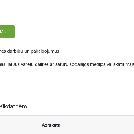
tās
ietnes darbību un pakalpojumus.
, lai Jūs varētu dalīties ar saturu sociālajos medijos vai skatīt mā
 sīkdatnēm
Apraksts