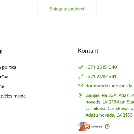
Sniegt atsauksmi
i
Kontakti
 politika
+371 25151340
+371 25151341
mība
E-pasts:
dome@adazunovads.lv
te
Gaujas iela 33A, Ādaži,
izvēles maiņa
novads, LV-2164 un Staci
Carnikava, Carnikavas p
Ādažu novads, LV-2163