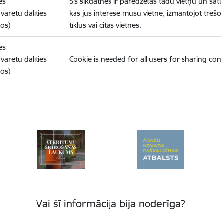
es
Šīs sīkdatnes ir paredzētas tādu vietņu un sat
varētu dalīties
kas jūs interesē mūsu vietnē, izmantojot treš
los)
tīklus vai citas vietnes.
es
varētu dalīties
Cookie is needed for all users for sharing con
los)
Vai šī informācija bija noderīga?