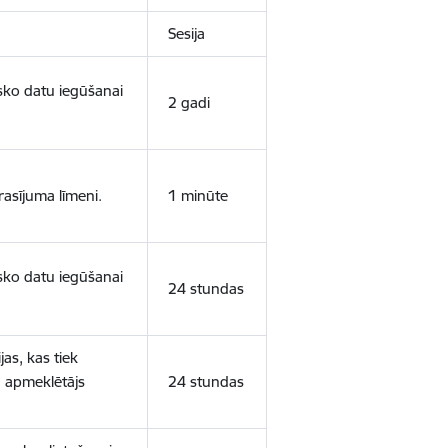
Sesija
isko datu iegūšanai
2 gadi
rasījuma līmeni.
1 minūte
isko datu iegūšanai
24 stundas
as, kas tiek
ā apmeklētājs
24 stundas