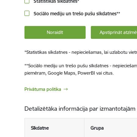
Statistikas sīkdatnes
*
Sociālo mediju un trešo pušu sīkdatnes
**
Noraidīt
Apstiprināt atzīmē
*
Statistikas sīkdatnes - nepieciešamas, lai uzlabotu v
**
Sociālo mediju un trešo pušu sīkdatnes - nepieciešamas
piemēram, Google Maps, PowerBI vai citus.
Privātuma politika
Detalizētāka informācija par izmantotajām
Sīkdatne
Grupa