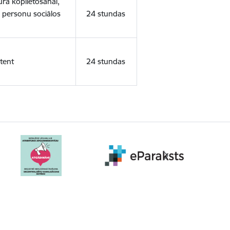
ura koplietošanai,
o personu sociālos
24 stundas
tent
24 stundas