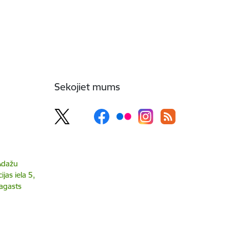
Sekojiet mums
 Ādažu
jas iela 5,
agasts