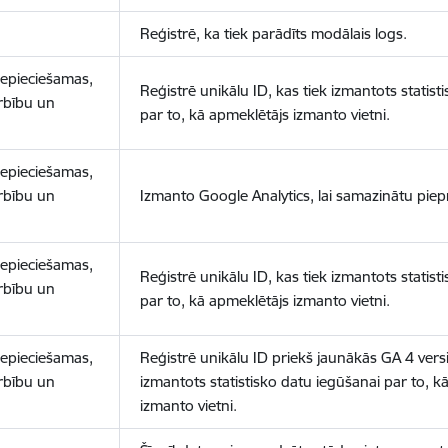
Reģistrē, ka tiek parādīts modālais logs.
nepieciešamas,
Reģistrē unikālu ID, kas tiek izmantots statist
arbību un
par to, kā apmeklētājs izmanto vietni.
nepieciešamas,
arbību un
Izmanto Google Analytics, lai samazinātu piep
nepieciešamas,
Reģistrē unikālu ID, kas tiek izmantots statist
arbību un
par to, kā apmeklētājs izmanto vietni.
nepieciešamas,
Reģistrē unikālu ID priekš jaunākās GA 4 versij
arbību un
izmantots statistisko datu iegūšanai par to, k
izmanto vietni.