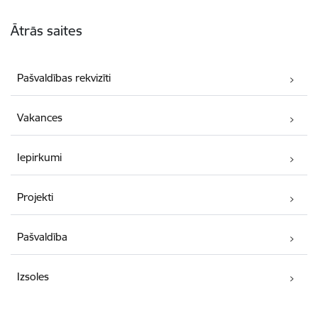
Kājene
Ātrās saites
Pašvaldības rekvizīti
Vakances
Iepirkumi
Projekti
Pašvaldība
Izsoles