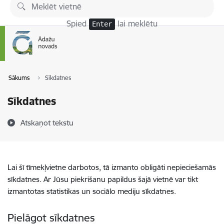
Pāriet uz lapas saturu
Spied
lai meklētu
Enter
Sākums
Sīkdatnes
Sīkdatnes
Atskaņot tekstu
Lai šī tīmekļvietne darbotos, tā izmanto obligāti nepieciešamās
sīkdatnes. Ar Jūsu piekrišanu papildus šajā vietnē var tikt
izmantotas statistikas un sociālo mediju sīkdatnes.
Pielāgot sīkdatnes