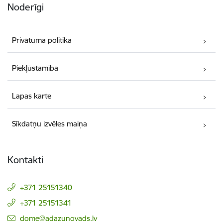
Noderīgi
Privātuma politika
Piekļūstamība
Lapas karte
Sīkdatņu izvēles maiņa
Kontakti
+371 25151340
+371 25151341
E-pasts:
dome@adazunovads.lv