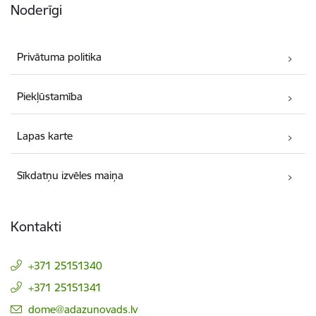
Noderīgi
Privātuma politika
Piekļūstamība
Lapas karte
Sīkdatņu izvēles maiņa
Kontakti
+371 25151340
+371 25151341
E-pasts:
dome@adazunovads.lv