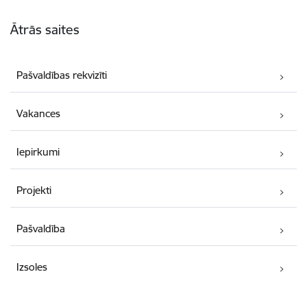
Kājene
Ātrās saites
Pašvaldības rekvizīti
Vakances
Iepirkumi
Projekti
Pašvaldība
Izsoles