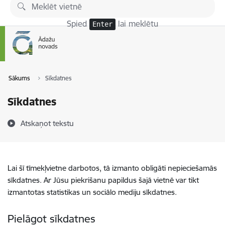
Pāriet uz lapas saturu
Spied
lai meklētu
Enter
Sākums
Sīkdatnes
Sīkdatnes
Atskaņot tekstu
Lai šī tīmekļvietne darbotos, tā izmanto obligāti nepieciešamās
sīkdatnes. Ar Jūsu piekrišanu papildus šajā vietnē var tikt
izmantotas statistikas un sociālo mediju sīkdatnes.
Pielāgot sīkdatnes