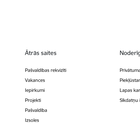
Kājene
Ātrās saites
Noderīg
Pašvaldības rekvizīti
Privātuma
Vakances
Piekļūsta
Iepirkumi
Lapas kar
Projekti
Sīkdatņu 
Pašvaldība
Izsoles