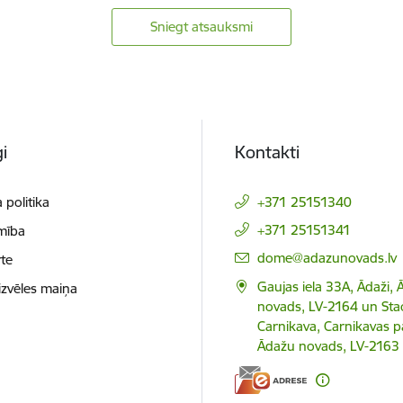
Sniegt atsauksmi
i
Kontakti
 politika
+371 25151340
+371 25151341
mība
E-pasts:
dome@adazunovads.lv
te
Gaujas iela 33A, Ādaži,
izvēles maiņa
novads, LV-2164 un Staci
Carnikava, Carnikavas p
Ādažu novads, LV-2163