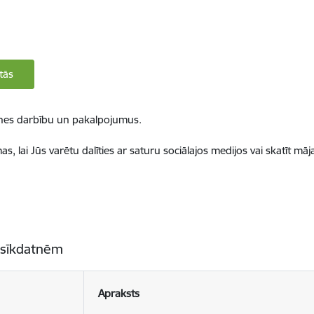
tās
ietnes darbību un pakalpojumus.
, lai Jūs varētu dalīties ar saturu sociālajos medijos vai skatīt mā
 sīkdatnēm
Apraksts