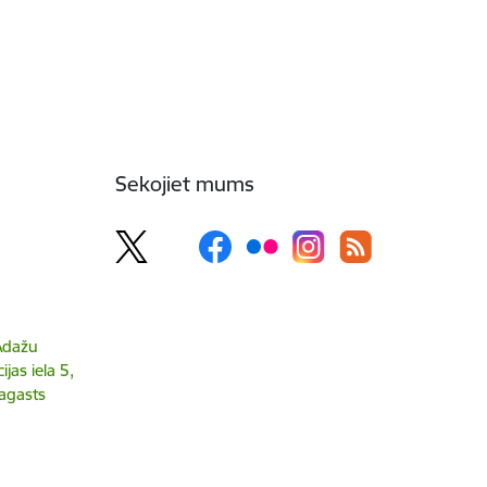
Sekojiet mums
 Ādažu
jas iela 5,
agasts