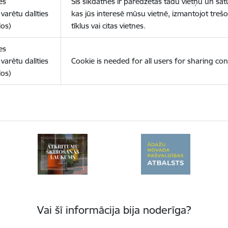
es
Šīs sīkdatnes ir paredzētas tādu vietņu un sat
varētu dalīties
kas jūs interesē mūsu vietnē, izmantojot treš
los)
tīklus vai citas vietnes.
es
varētu dalīties
Cookie is needed for all users for sharing con
los)
Vai šī informācija bija noderīga?