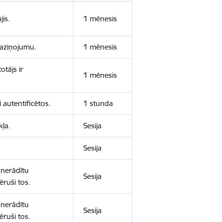
jis.
1 mēnesis
 paziņojumu.
1 mēnesis
otājs ir
1 mēnesis
 autentificētos.
1 stunda
kļa.
Sesija
Sesija
 nerādītu
Sesija
ēruši tos.
 nerādītu
Sesija
ēruši tos.