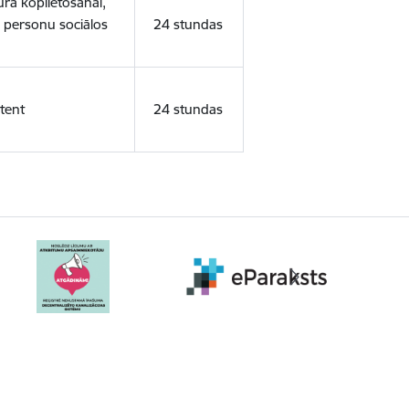
ura koplietošanai,
o personu sociālos
24 stundas
tent
24 stundas