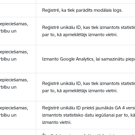
Reģistrē, ka tiek parādīts modālais logs.
nepieciešamas,
Reģistrē unikālu ID, kas tiek izmantots statist
arbību un
par to, kā apmeklētājs izmanto vietni.
nepieciešamas,
arbību un
Izmanto Google Analytics, lai samazinātu piep
nepieciešamas,
Reģistrē unikālu ID, kas tiek izmantots statist
arbību un
par to, kā apmeklētājs izmanto vietni.
nepieciešamas,
Reģistrē unikālu ID priekš jaunākās GA 4 versij
arbību un
izmantots statistisko datu iegūšanai par to, k
izmanto vietni.