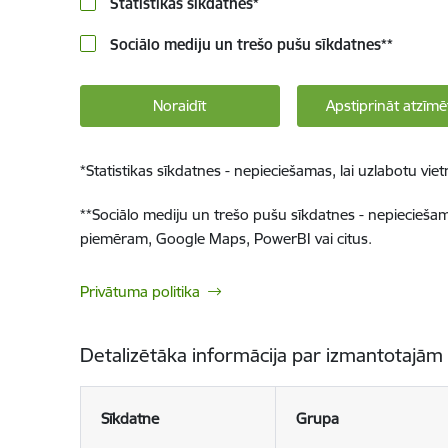
Statistikas sīkdatnes
*
Sociālo mediju un trešo pušu sīkdatnes
**
Noraidīt
Apstiprināt atzīmē
*
Statistikas sīkdatnes - nepieciešamas, lai uzlabotu v
**
Sociālo mediju un trešo pušu sīkdatnes - nepieciešamas
piemēram, Google Maps, PowerBI vai citus.
Privātuma politika
Detalizētāka informācija par izmantotajām
Sīkdatne
Grupa