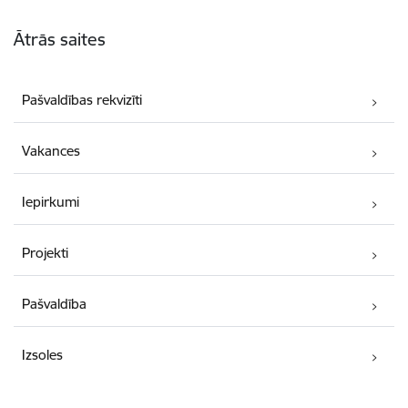
Kājene
Ātrās saites
Pašvaldības rekvizīti
Vakances
Iepirkumi
Projekti
Pašvaldība
Izsoles