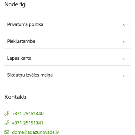
Noderīgi
Privātuma politika
Piekļūstamība
Lapas karte
Sīkdatņu izvēles maiņa
Kontakti
+371 25151340
+371 25151341
E-pasts:
dome@adazunovads.lv