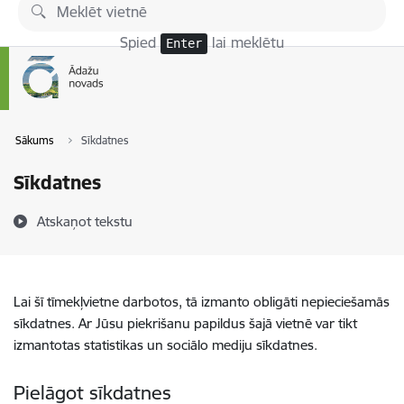
Pāriet uz lapas saturu
Spied
lai meklētu
Enter
Sākums
Sīkdatnes
Sīkdatnes
Atskaņot tekstu
Lai šī tīmekļvietne darbotos, tā izmanto obligāti nepieciešamās
sīkdatnes. Ar Jūsu piekrišanu papildus šajā vietnē var tikt
izmantotas statistikas un sociālo mediju sīkdatnes.
Pielāgot sīkdatnes