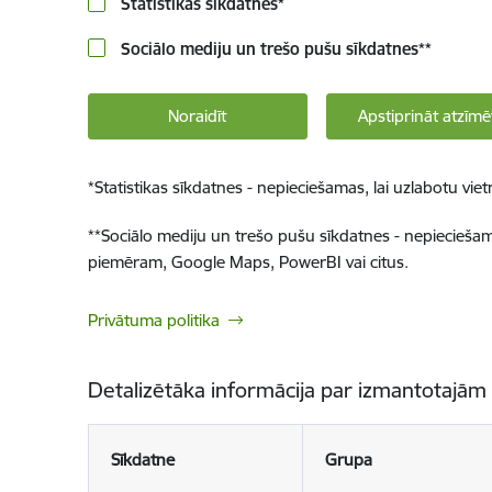
Statistikas sīkdatnes
*
Sociālo mediju un trešo pušu sīkdatnes
**
Noraidīt
Apstiprināt atzīmē
*
Statistikas sīkdatnes - nepieciešamas, lai uzlabotu v
**
Sociālo mediju un trešo pušu sīkdatnes - nepieciešamas
piemēram, Google Maps, PowerBI vai citus.
Privātuma politika
Detalizētāka informācija par izmantotajām
Sīkdatne
Grupa