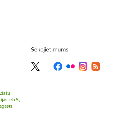
Sekojiet mums
 Ādažu
jas iela 5,
agasts