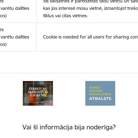
es
Šīs sīkdatnes ir paredzētas tādu vietņu un sat
varētu dalīties
kas jūs interesē mūsu vietnē, izmantojot treš
los)
tīklus vai citas vietnes.
es
varētu dalīties
Cookie is needed for all users for sharing con
los)
Vai šī informācija bija noderīga?