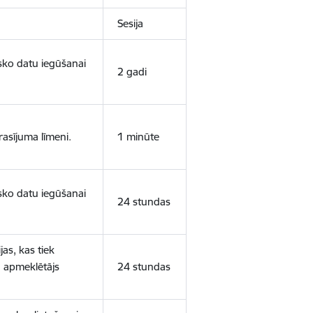
Sesija
isko datu iegūšanai
2 gadi
rasījuma līmeni.
1 minūte
isko datu iegūšanai
24 stundas
as, kas tiek
ā apmeklētājs
24 stundas