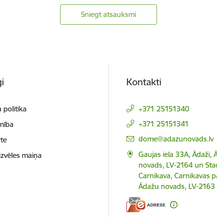
Sniegt atsauksmi
i
Kontakti
 politika
+371 25151340
+371 25151341
mība
E-pasts:
dome@adazunovads.lv
te
Gaujas iela 33A, Ādaži,
izvēles maiņa
novads, LV-2164 un Staci
Carnikava, Carnikavas p
Ādažu novads, LV-2163