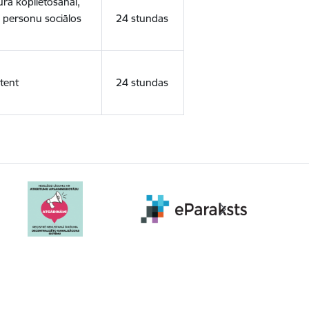
ura koplietošanai,
o personu sociālos
24 stundas
tent
24 stundas