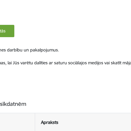
tās
ietnes darbību un pakalpojumus.
, lai Jūs varētu dalīties ar saturu sociālajos medijos vai skatīt mā
 sīkdatnēm
Apraksts