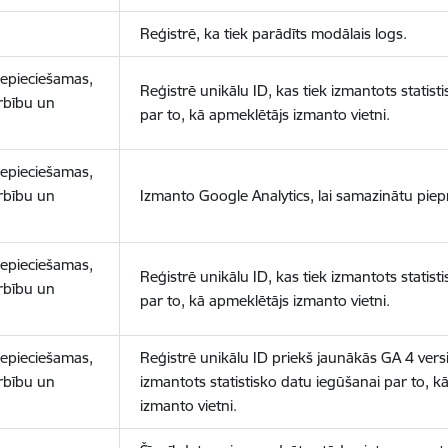
Reģistrē, ka tiek parādīts modālais logs.
nepieciešamas,
Reģistrē unikālu ID, kas tiek izmantots statist
arbību un
par to, kā apmeklētājs izmanto vietni.
nepieciešamas,
arbību un
Izmanto Google Analytics, lai samazinātu piep
nepieciešamas,
Reģistrē unikālu ID, kas tiek izmantots statist
arbību un
par to, kā apmeklētājs izmanto vietni.
nepieciešamas,
Reģistrē unikālu ID priekš jaunākās GA 4 versij
arbību un
izmantots statistisko datu iegūšanai par to, k
izmanto vietni.