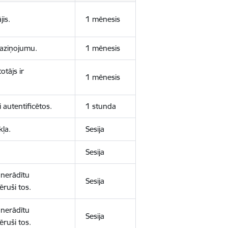
jis.
1 mēnesis
 paziņojumu.
1 mēnesis
otājs ir
1 mēnesis
 autentificētos.
1 stunda
kļa.
Sesija
Sesija
 nerādītu
Sesija
ēruši tos.
 nerādītu
Sesija
ēruši tos.