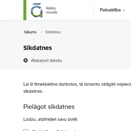
Pāriet uz lapas saturu
Pašvaldība
Sākums
Sīkdatnes
Sīkdatnes
Atskaņot tekstu
Lai šī tīmekļvietne darbotos, tā izmanto obligāti nepiec
sīkdatnes.
Pielāgot sīkdatnes
Lūdzu, atzīmējiet savu izvēli: