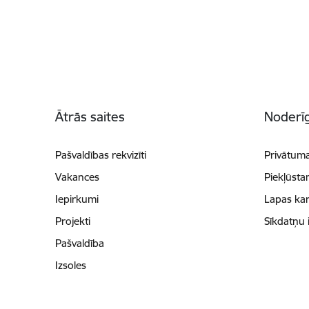
Kājene
Ātrās saites
Noderīg
Pašvaldības rekvizīti
Privātuma
Vakances
Piekļūsta
Iepirkumi
Lapas kar
Projekti
Sīkdatņu 
Pašvaldība
Izsoles