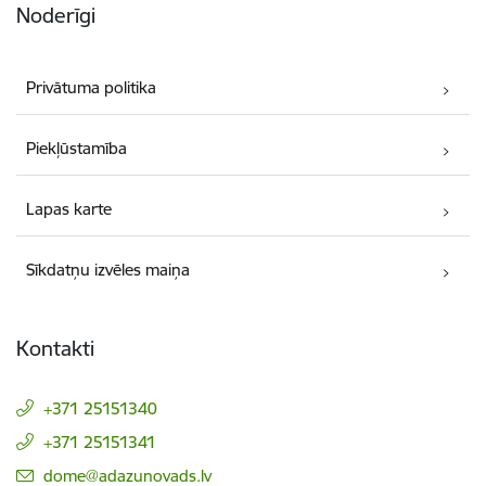
Noderīgi
Privātuma politika
Piekļūstamība
Lapas karte
Sīkdatņu izvēles maiņa
Kontakti
+371 25151340
+371 25151341
E-pasts:
dome@adazunovads.lv