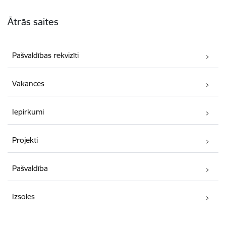
Kājene
Ātrās saites
Pašvaldības rekvizīti
Vakances
Iepirkumi
Projekti
Pašvaldība
Izsoles