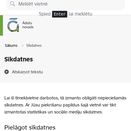
Pāriet uz lapas saturu
Spied
lai meklētu
Enter
Sākums
Sīkdatnes
Sīkdatnes
Atskaņot tekstu
Lai šī tīmekļvietne darbotos, tā izmanto obligāti nepieciešamās
sīkdatnes. Ar Jūsu piekrišanu papildus šajā vietnē var tikt
izmantotas statistikas un sociālo mediju sīkdatnes.
Pielāgot sīkdatnes