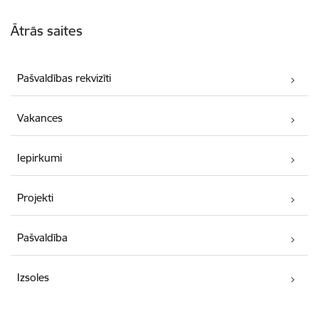
Kājene
Ātrās saites
Pašvaldības rekvizīti
Vakances
Iepirkumi
Projekti
Pašvaldība
Izsoles