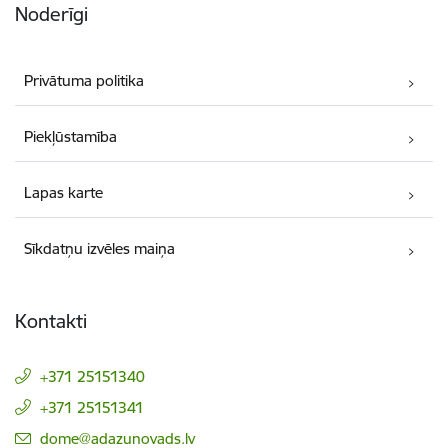
Noderīgi
Privātuma politika
Piekļūstamība
Lapas karte
Sīkdatņu izvēles maiņa
Kontakti
+371 25151340
+371 25151341
E-pasts:
dome@adazunovads.lv