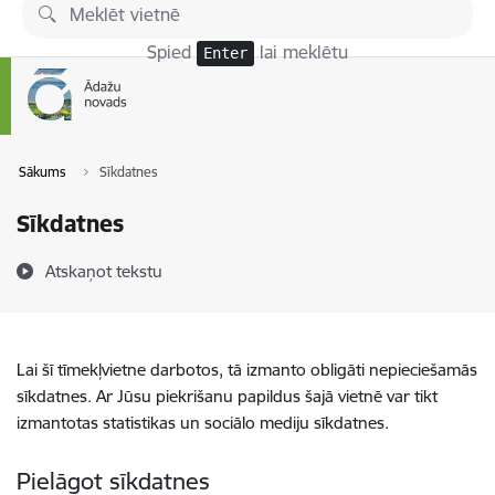
Pāriet uz lapas saturu
Spied
lai meklētu
Enter
Sākums
Sīkdatnes
Sīkdatnes
Atskaņot tekstu
Lai šī tīmekļvietne darbotos, tā izmanto obligāti nepieciešamās
sīkdatnes. Ar Jūsu piekrišanu papildus šajā vietnē var tikt
izmantotas statistikas un sociālo mediju sīkdatnes.
Pielāgot sīkdatnes