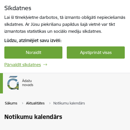
Pāriet uz lapas saturu
Sīkdatnes
Spied
lai meklētu
Enter
Lai šī tīmekļvietne darbotos, tā izmanto obligāti nepieciešamās
sīkdatnes. Ar Jūsu piekrišanu papildus šajā vietnē var tikt
izmantotas statistikas un sociālo mediju sīkdatnes.
Lūdzu, atzīmējiet savu izvēli:
Noraidīt
Apstiprināt visas
Pārvaldīt sīkdatnes
Sākums
Aktualitātes
Notikumu kalendārs
Notikumu kalendārs