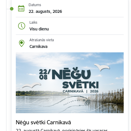
Datums
22. augusts, 2026
Laiks
Visu dienu
Atrašanās vieta
Carnikava
Nēģu svētki Carnikavā
22. augustā Carnikavā norisināsies šīs vasaras