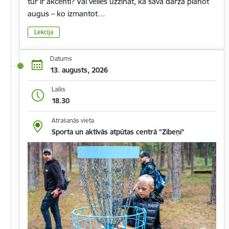
tur ir akcenti? Vai vēlies uzzināt, kā savā dārzā plānot
augus – ko izmantot…
Lekcija
Datums
13. augusts, 2026
Laiks
18.30
Atrašanās vieta
Sporta un aktīvās atpūtas centrā "Zibeņi"