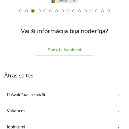
Vai šī informācija bija noderīga?
Sniegt atsauksmi
Kājene
Ātrās saites
Pašvaldības rekvizīti
Vakances
Iepirkumi