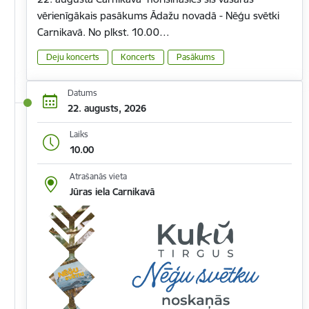
vērienīgākais pasākums Ādažu novadā - Nēģu svētki
Carnikavā. No plkst. 10.00…
Deju koncerts
Koncerts
Pasākums
Datums
22. augusts, 2026
Laiks
10.00
Atrašanās vieta
Jūras iela Carnikavā