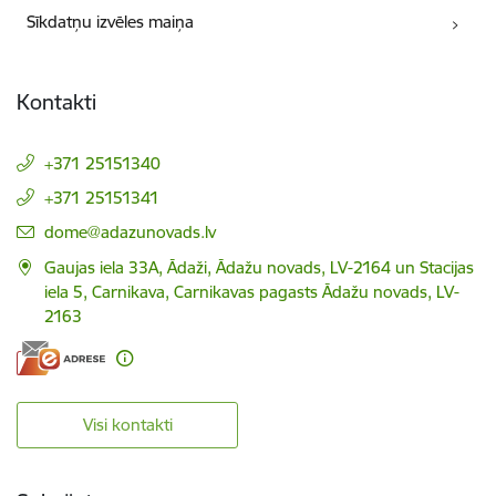
Sīkdatņu izvēles maiņa
Kontakti
+371 25151340
+371 25151341
E-pasts:
dome@adazunovads.lv
Gaujas iela 33A, Ādaži, Ādažu novads, LV-2164 un Stacijas
iela 5, Carnikava, Carnikavas pagasts Ādažu novads, LV-
2163
Visi kontakti