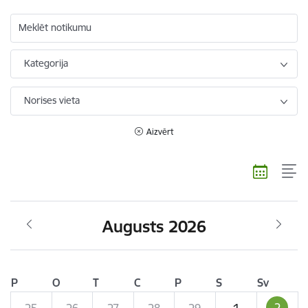
Meklēt notikumu
Kategorija
Norises vieta
Aizvērt
Augusts 2026
P
O
T
C
P
S
Sv
2
25
26
27
28
29
1