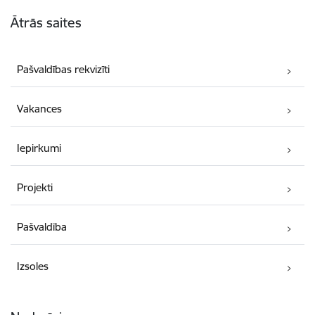
Kājene
Ātrās saites
Pašvaldības rekvizīti
Vakances
Iepirkumi
Projekti
Pašvaldība
Izsoles