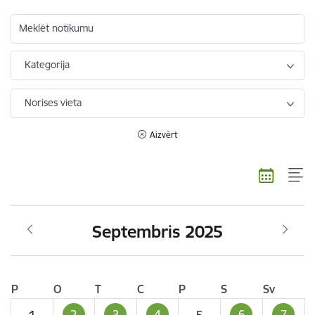
Meklēt notikumu
Kategorija
Norises vieta
Aizvērt
Septembris 2025
P
O
T
C
P
S
Sv
2
3
4
6
7
1
5