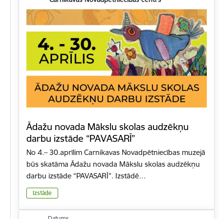
Ādažu novada Mākslu skolas audzēkņu
darbu izstāde “PAVASARĪ”
No 4.– 30.aprīlim Carnikavas Novadpētniecības muzejā
būs skatāma Ādažu novada Mākslu skolas audzēkņu
darbu izstāde “PAVASARĪ”. Izstādē…
Izstāde
Datums