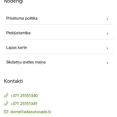
Noderīgi
Privātuma politika
Piekļūstamība
Lapas karte
Sīkdatņu izvēles maiņa
Kontakti
+371 25151340
+371 25151341
E-pasts:
dome@adazunovads.lv