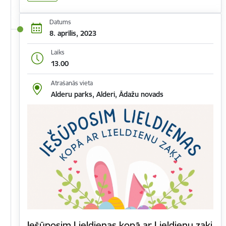
Datums
8. aprīlis, 2023
Laiks
13.00
Atrašanās vieta
Alderu parks, Alderi, Ādažu novads
Iešūposim Lieldienas kopā ar Lieldienu zaķi