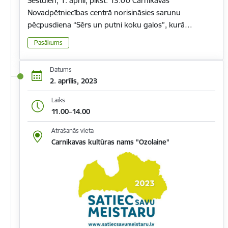
Sestdien, 1. aprīlī, plkst. 13.00 Carnikavas
Novadpētniecības centrā norisināsies sarunu
pēcpusdiena “Sērs un putni koku galos”, kurā…
Pasākums
Datums
2. aprīlis, 2023
Laiks
11.00–14.00
Atrašanās vieta
Carnikavas kultūras nams "Ozolaine"