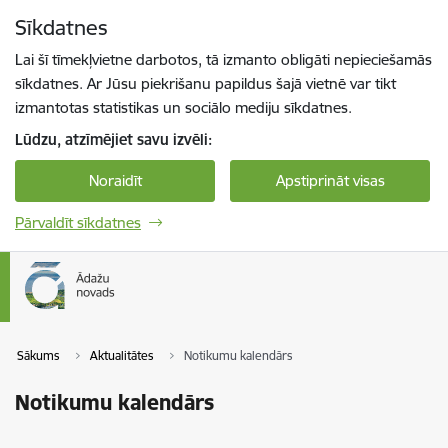
Pāriet uz lapas saturu
Sīkdatnes
Spied
lai meklētu
Enter
Lai šī tīmekļvietne darbotos, tā izmanto obligāti nepieciešamās
sīkdatnes. Ar Jūsu piekrišanu papildus šajā vietnē var tikt
izmantotas statistikas un sociālo mediju sīkdatnes.
Lūdzu, atzīmējiet savu izvēli:
Noraidīt
Apstiprināt visas
Pārvaldīt sīkdatnes
Sākums
Aktualitātes
Notikumu kalendārs
Notikumu kalendārs