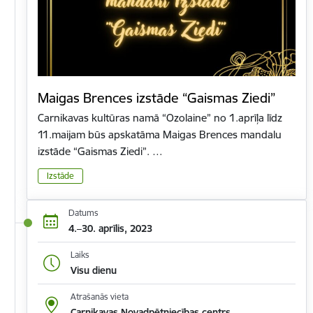
Maigas Brences izstāde “Gaismas Ziedi”
Carnikavas kultūras namā “Ozolaine” no 1.aprīļa līdz
11.maijam būs apskatāma Maigas Brences mandalu
izstāde “Gaismas Ziedi”. …
Izstāde
Datums
4.–30. aprīlis, 2023
Laiks
Visu dienu
Atrašanās vieta
Carnikavas Novadpētniecības centrs