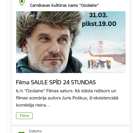
Carnikavas kultūras nams "Ozolaine"
Filma SAULE SPĪD 24 STUNDAS
k/n “Ozolaine” Filmas saturs: Kā stāsta režisors un
filmas scenārija autors Juris Poškus, šī eksistenciālā
komēdija risina…
Filma
Datums