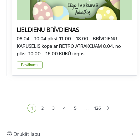
LIELDIENU BRĪVDIENAS
08.04 – 10.04 plkst.11.00 – 18.00 – BRĪVDIENU
KARUSELIS kopā ar RETRO ATRAKCIJĀM 8.04. no
plkst.10.00 – 16.00 KUKŪ tirgus…
Pasākums
Lapošana
…
1
2
3
4
5
126
Pašreizējā lapa
Lapa
Lapa
Lapa
Lapa
Drukāt lapu