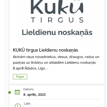
KUKŪ tirgus Lieldienu noskaņās
Aicinām visus novadniekus, viesus, draugus, radus un
paziņas uz tirdziņu un izklaidēm Lieldienu noskaņās
8.aprīlī Ādažos, Līgo…
Tirgus
Datums
8. aprīlis, 2023
Laiks