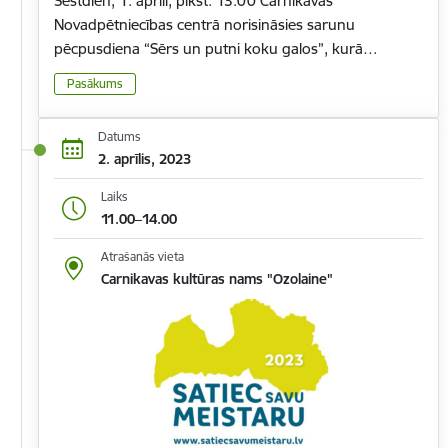
Sestdien, 1. aprīlī, plkst. 13.00 Carnikavas
Novadpētniecības centrā norisināsies sarunu
pēcpusdiena “Sērs un putni koku galos”, kurā…
Pasākums
Datums
2. aprīlis, 2023
Laiks
11.00–14.00
Atrašanās vieta
Carnikavas kultūras nams "Ozolaine"