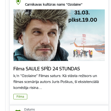
Carnikavas kultūras nams "Ozolaine"
Filma SAULE SPĪD 24 STUNDAS
k/n “Ozolaine” Filmas saturs: Kā stāsta režisors un
filmas scenārija autors Juris Poškus, šī eksistenciālā
komēdija risina…
Filma
Datums