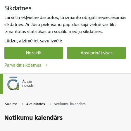
Pāriet uz lapas saturu
Sīkdatnes
Spied
lai meklētu
Enter
Lai šī tīmekļvietne darbotos, tā izmanto obligāti nepieciešamās
sīkdatnes. Ar Jūsu piekrišanu papildus šajā vietnē var tikt
izmantotas statistikas un sociālo mediju sīkdatnes.
Lūdzu, atzīmējiet savu izvēli:
Noraidīt
Apstiprināt visas
Pārvaldīt sīkdatnes
Sākums
Aktualitātes
Notikumu kalendārs
Notikumu kalendārs