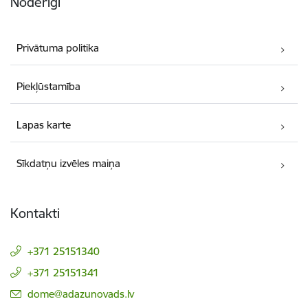
Noderīgi
Privātuma politika
Piekļūstamība
Lapas karte
Sīkdatņu izvēles maiņa
Kontakti
+371 25151340
+371 25151341
E-pasts:
dome@adazunovads.lv