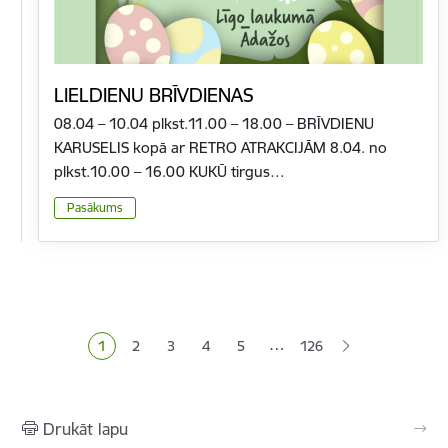
LIELDIENU BRĪVDIENAS
08.04 – 10.04 plkst.11.00 – 18.00 – BRĪVDIENU
KARUSELIS kopā ar RETRO ATRAKCIJĀM 8.04. no
plkst.10.00 – 16.00 KUKŪ tirgus…
Pasākums
Lapošana
…
1
2
3
4
5
126
Pašreizējā lapa
Lapa
Lapa
Lapa
Lapa
Drukāt lapu