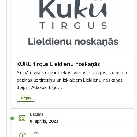
KUKŪ tirgus Lieldienu noskaņās
Aicinām visus novadniekus, viesus, draugus, radus un
paziņas uz tirdziņu un izklaidēm Lieldienu noskaņās
8.aprīlī Ādažos, Līgo…
Tirgus
Datums
8. aprīlis, 2023
Laiks