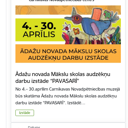
Ādažu novada Mākslu skolas audzēkņu
darbu izstāde “PAVASARĪ”
No 4.– 30.aprīlim Carnikavas Novadpētniecības muzejā
būs skatāma Ādažu novada Mākslu skolas audzēkņu
darbu izstāde “PAVASARĪ”. Izstādē…
Izstāde
Datums