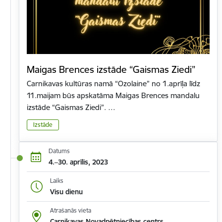
Maigas Brences izstāde “Gaismas Ziedi”
Carnikavas kultūras namā “Ozolaine” no 1.aprīļa līdz
11.maijam būs apskatāma Maigas Brences mandalu
izstāde “Gaismas Ziedi”. …
Izstāde
Datums
4.–30. aprīlis, 2023
Laiks
Visu dienu
Atrašanās vieta
Carnikavas Novadpētniecības centrs