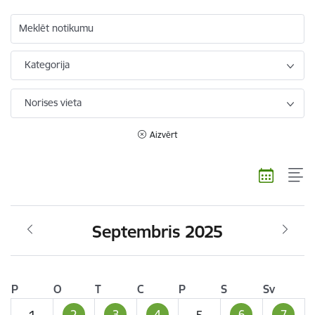
Meklēt notikumu
Kategorija
Norises vieta
Aizvērt
Septembris 2025
P
O
T
C
P
S
Sv
2
3
4
6
7
1
5