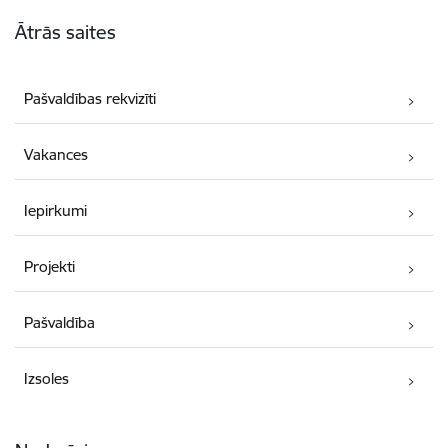
Kājene
Ātrās saites
Pašvaldības rekvizīti
Vakances
Iepirkumi
Projekti
Pašvaldība
Izsoles