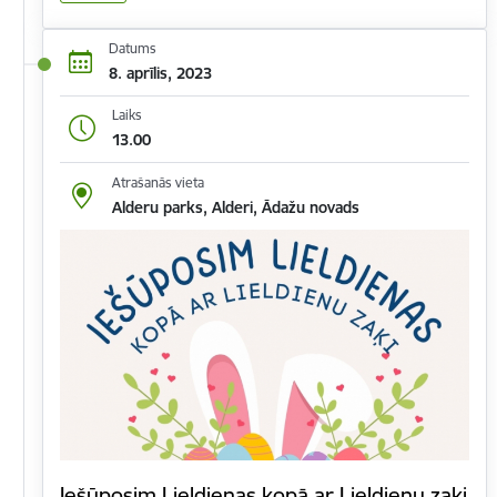
Datums
8. aprīlis, 2023
Laiks
13.00
Atrašanās vieta
Alderu parks, Alderi, Ādažu novads
Iešūposim Lieldienas kopā ar Lieldienu zaķi