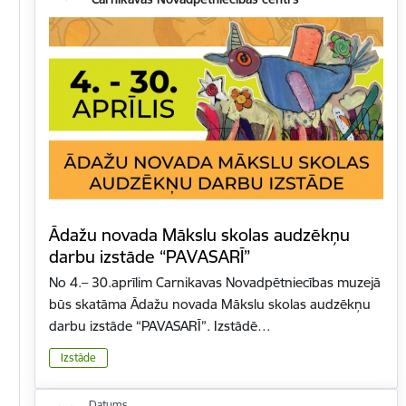
Ādažu novada Mākslu skolas audzēkņu
darbu izstāde “PAVASARĪ”
No 4.– 30.aprīlim Carnikavas Novadpētniecības muzejā
būs skatāma Ādažu novada Mākslu skolas audzēkņu
darbu izstāde “PAVASARĪ”. Izstādē…
Izstāde
Datums