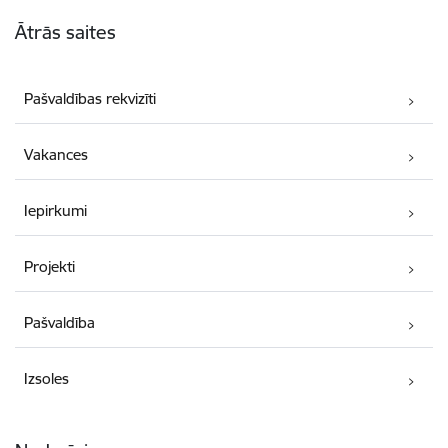
Kājene
Ātrās saites
Pašvaldības rekvizīti
Vakances
Iepirkumi
Projekti
Pašvaldība
Izsoles