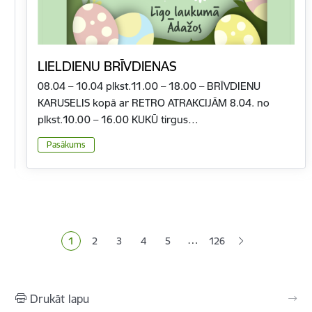
LIELDIENU BRĪVDIENAS
08.04 – 10.04 plkst.11.00 – 18.00 – BRĪVDIENU
KARUSELIS kopā ar RETRO ATRAKCIJĀM 8.04. no
plkst.10.00 – 16.00 KUKŪ tirgus…
Pasākums
Lapošana
…
1
2
3
4
5
126
Pašreizējā lapa
Lapa
Lapa
Lapa
Lapa
Drukāt lapu