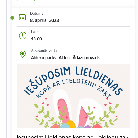
Datums
8. aprīlis, 2023
Laiks
13.00
Atrašanās vieta
Alderu parks, Alderi, Ādažu novads
Iešūposim Lieldienas kopā ar Lieldienu zaķi