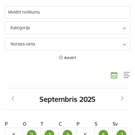
Meklēt notikumu
Kategorija
Norises vieta
Aizvērt
Septembris 2025
P
O
T
C
P
S
Sv
2
3
4
6
7
1
5