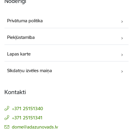
Noderīgi
Privātuma politika
Piekļūstamība
Lapas karte
Sīkdatņu izvēles maiņa
Kontakti
+371 25151340
+371 25151341
E-pasts:
dome@adazunovads.lv