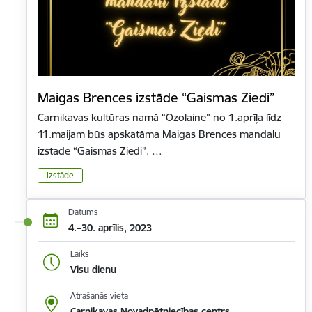
Maigas Brences izstāde “Gaismas Ziedi”
Carnikavas kultūras namā “Ozolaine” no 1.aprīļa līdz
11.maijam būs apskatāma Maigas Brences mandalu
izstāde “Gaismas Ziedi”. …
Izstāde
Datums
4.–30. aprīlis, 2023
Laiks
Visu dienu
Atrašanās vieta
Carnikavas Novadpētniecības centrs