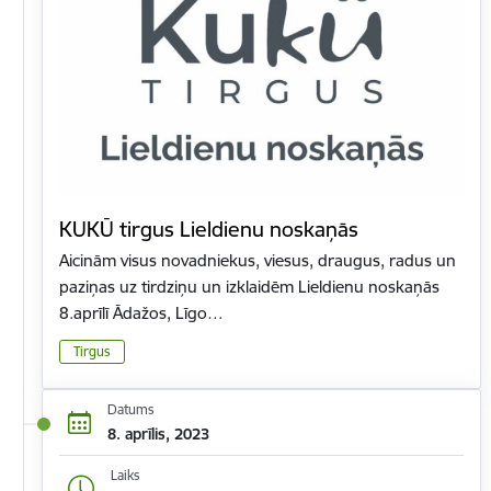
KUKŪ tirgus Lieldienu noskaņās
Aicinām visus novadniekus, viesus, draugus, radus un
paziņas uz tirdziņu un izklaidēm Lieldienu noskaņās
8.aprīlī Ādažos, Līgo…
Tirgus
Datums
8. aprīlis, 2023
Laiks