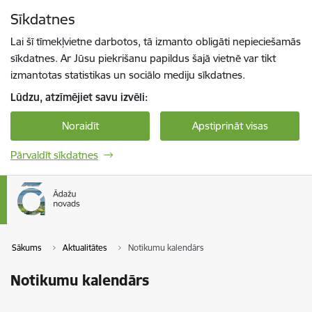
Pāriet uz lapas saturu
Sīkdatnes
Spied
lai meklētu
Enter
Lai šī tīmekļvietne darbotos, tā izmanto obligāti nepieciešamās
sīkdatnes. Ar Jūsu piekrišanu papildus šajā vietnē var tikt
izmantotas statistikas un sociālo mediju sīkdatnes.
Lūdzu, atzīmējiet savu izvēli:
Noraidīt
Apstiprināt visas
Pārvaldīt sīkdatnes
Sākums
Aktualitātes
Notikumu kalendārs
Notikumu kalendārs