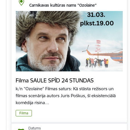
Carnikavas kultūras nams "Ozolaine"
Filma SAULE SPĪD 24 STUNDAS
k/n “Ozolaine” Filmas saturs: Kā stāsta režisors un
filmas scenārija autors Juris Poškus, šī eksistenciālā
komēdija risina…
Filma
Datums