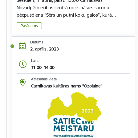
Sestdien, 1. aprīlī, plkst. 13.00 Carnikavas
Novadpētniecības centrā norisināsies sarunu
pēcpusdiena “Sērs un putni koku galos”, kurā…
Pasākums
Datums
2. aprīlis, 2023
Laiks
11.00–14.00
Atrašanās vieta
Carnikavas kultūras nams "Ozolaine"