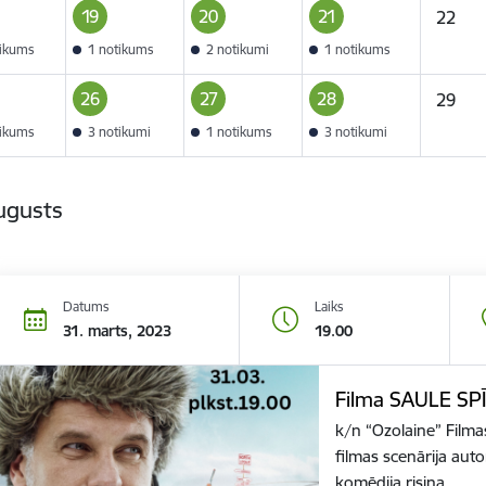
19
20
21
22
tikums
1 notikums
2 notikumi
1 notikums
26
27
28
29
tikums
3 notikumi
1 notikums
3 notikumi
ugusts
Datums
Laiks
31. marts, 2023
19.00
Filma SAULE S
k/n “Ozolaine” Filma
filmas scenārija auto
komēdija risina…