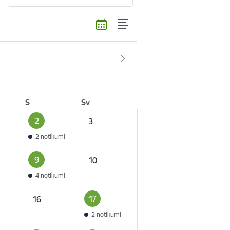
S
Sv
2
3
2 notikumi
9
10
4 notikumi
17
16
2 notikumi