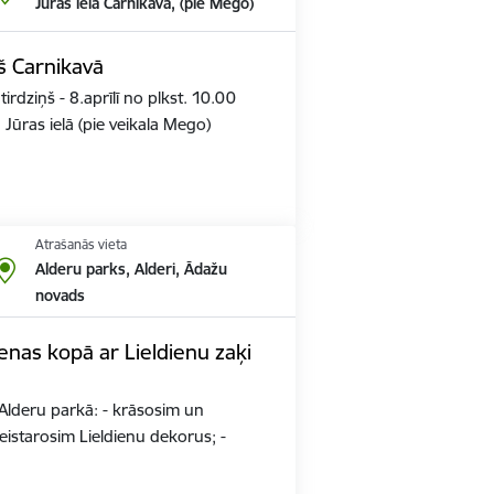
Jūras iela Carnikavā, (pie Mego)
ņš Carnikavā
rdziņš - 8.aprīlī no plkst. 10.00
 Jūras ielā (pie veikala Mego)
Atrašanās vieta
Alderu parks, Alderi, Ādažu
novads
enas kopā ar Lieldienu zaķi
0 Alderu parkā: - krāsosim un
eistarosim Lieldienu dekorus; -