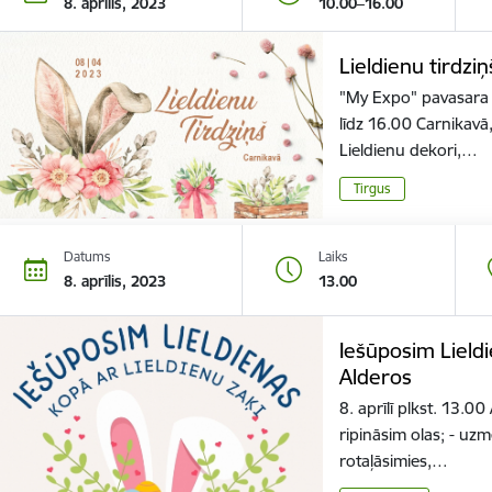
8. aprīlis, 2023
10.00–16.00
Lieldienu tirdzi
"My Expo" pavasara ti
līdz 16.00 Carnikavā,
Lieldienu dekori,…
Tirgus
Datums
Laiks
8. aprīlis, 2023
13.00
Iešūposim Lieldi
Alderos
8. aprīlī plkst. 13.0
ripināsim olas; - uzm
rotaļāsimies,…