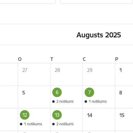
Augusts 2025
O
T
C
P
27
28
29
1
6
7
5
8
2 notikumi
1 notikums
12
13
14
15
1 notikums
2 notikumi