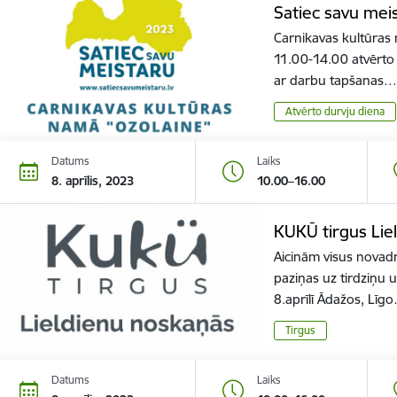
Satiec savu mei
Carnikavas kultūras 
11.00-14.00 atvērto 
ar darbu tapšanas…
Atvērto durvju diena
Datums
Laiks
8. aprīlis, 2023
10.00–16.00
KUKŪ tirgus Lie
Aicinām visus novad
paziņas uz tirdziņu 
8.aprīlī Ādažos, Līg
Tirgus
Datums
Laiks