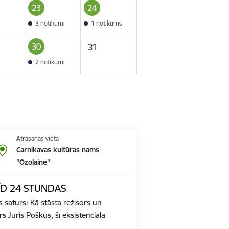
23
24
3 notikumi
1 notikums
30
31
2 notikumi
Atrašanās vieta
Carnikavas kultūras nams
"Ozolaine"
PĪD 24 STUNDAS
s saturs: Kā stāsta režisors un
rs Juris Poškus, šī eksistenciālā