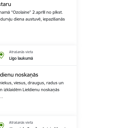
staru
namā “Ozolaine” 2.aprīlī no plkst.
durvju diena austuvē, iepazīšanās
Atrašanās vieta
Līgo laukumā
ldienu noskaņās
niekus, viesus, draugus, radus un
un izklaidēm Lieldienu noskaņās
o…
Atrašanās vieta