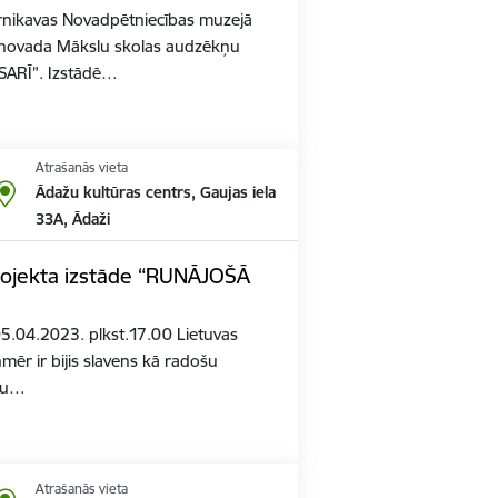
arnikavas Novadpētniecības muzejā
novada Mākslu skolas audzēkņu
SARĪ”. Izstādē…
Atrašanās vieta
Ādažu kultūras centrs, Gaujas iela
33A, Ādaži
rojekta izstāde “RUNĀJOŠĀ
05.04.2023. plkst.17.00 Lietuvas
ēr ir bijis slavens kā radošu
ņu…
Atrašanās vieta