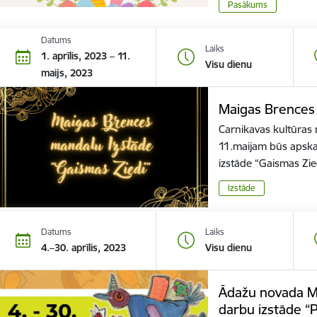
Pasākums
Datums
Laiks
1. aprīlis, 2023 – 11.
Visu dienu
maijs, 2023
Maigas Brences 
Carnikavas kultūras 
11.maijam būs apsk
izstāde “Gaismas Zie
Izstāde
Datums
Laiks
4.–30. aprīlis, 2023
Visu dienu
Ādažu novada M
darbu izstāde “