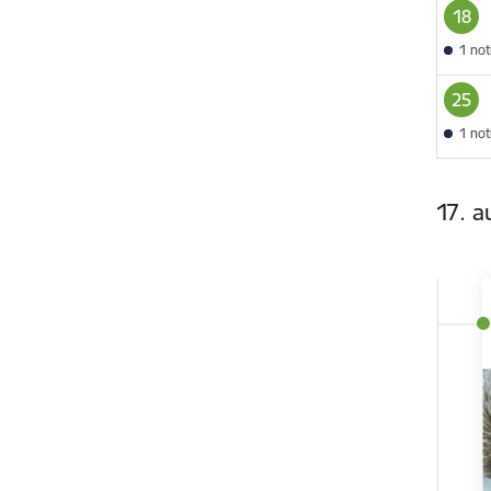
18
1 no
25
1 no
17. a