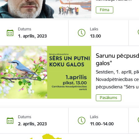
Filma
Datums
Laiks
1. aprīlis, 2023
13.00
Sarunu pēcpusdi
galos"
Sestdien, 1. aprīlī, 
Novadpētniecības ce
pēcpusdiena “Sērs u
Pasākums
Datums
Laiks
2. aprīlis, 2023
11.00–14.00