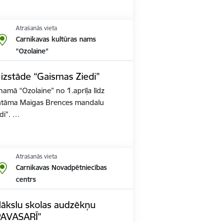
Atrašanās vieta
Carnikavas kultūras nams
"Ozolaine"
izstāde “Gaismas Ziedi”
namā “Ozolaine” no 1.aprīļa līdz
atāma Maigas Brences mandalu
di”. …
Atrašanās vieta
Carnikavas Novadpētniecības
centrs
ākslu skolas audzēkņu
PAVASARĪ”