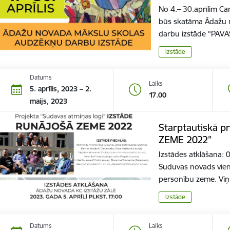
No 4.– 30.aprīlim C
būs skatāma Ādažu 
darbu izstāde “PAVA
Izstāde
Datums
Laiks
5. aprīlis, 2023 – 2.
17.00
maijs, 2023
Starptautiskā p
ZEME 2022”
Izstādes atklāšana: 
Suduvas novads vienm
personību zeme. Vi
Izstāde
Datums
Laiks