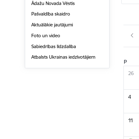
Ādažu Novada Vēstis
Pašvaldība skaidro
Aktuālākie jautājumi
Foto un video
Sabiedrības līdzdalība
Atbalsts Ukrainas iedzīvotājiem
P
26
4
11