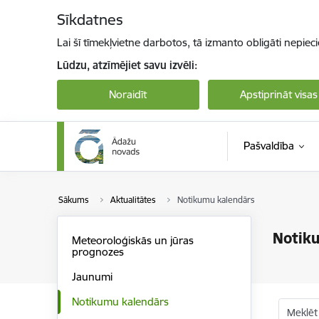
Pāriet uz lapas saturu
Sīkdatnes
Lai šī tīmekļvietne darbotos, tā izmanto obligāti nepiec
Lūdzu, atzīmējiet savu izvēli:
Noraidīt
Apstiprināt visas
Pašvaldība
Sākums
Aktualitātes
Notikumu kalendārs
Notik
Meteoroloģiskās un jūras
prognozes
Jaunumi
Notikumu kalendārs
Meklēt