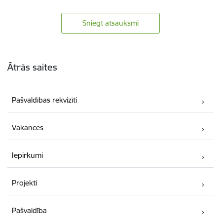
Sniegt atsauksmi
Kājene
Ātrās saites
Pašvaldības rekvizīti
Vakances
Iepirkumi
Projekti
Pašvaldība