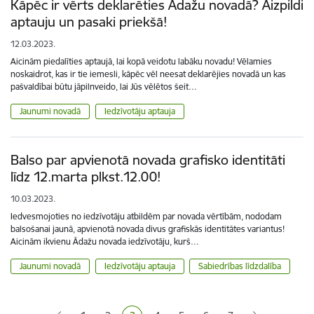
Kāpēc ir vērts deklarēties Ādažu novadā? Aizpildi
aptauju un pasaki priekšā!
12.03.2023.
Aicinām piedalīties aptaujā, lai kopā veidotu labāku novadu! Vēlamies
noskaidrot, kas ir tie iemesli, kāpēc vēl neesat deklarējies novadā un kas
pašvaldībai būtu jāpilnveido, lai Jūs vēlētos šeit…
Jaunumi novadā
Iedzīvotāju aptauja
Balso par apvienotā novada grafisko identitāti
līdz 12.marta plkst.12.00!
10.03.2023.
Iedvesmojoties no iedzīvotāju atbildēm par novada vērtībām, nododam
balsošanai jaunā, apvienotā novada divus grafiskās identitātes variantus!
Aicinām ikvienu Ādažu novada iedzīvotāju, kurš…
Jaunumi novadā
Iedzīvotāju aptauja
Sabiedrības līdzdalība
Lapošana