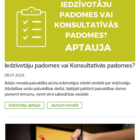
Iedzīvotāju padomes vai Konsultatīvās padomes?
08.01.2024.
Ādažu novada pašvaldība aicina iedzīvotājus izteikt viedokli par iedzīvotāju
līdzdalības veidu pašvaldības darbā, tādējādi palīdzot pašvaldības domei
pieņemt lēmumu, ņemt vērā sabiedrības viedokli…
Iedzīvotāju aptauja
Jaunumi novadā