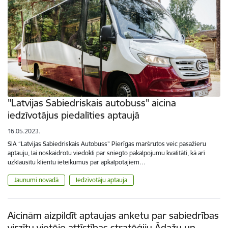
"Latvijas Sabiedriskais autobuss" aicina
iedzīvotājus piedalīties aptaujā
16.05.2023.
SIA “Latvijas Sabiedriskais Autobuss” Pierīgas maršrutos veic pasažieru
aptauju, lai noskaidrotu viedokli par sniegto pakalpojumu kvalitāti, kā arī
uzklausītu klientu ieteikumus par apkalpotajiem…
Jaunumi novadā
Iedzīvotāju aptauja
Aicinām aizpildīt aptaujas anketu par sabiedrības
virzītu vietējo attīstības stratēģiju Ādažu un