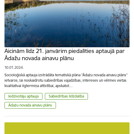
Aicinām līdz 21. janvārim piedalīties aptaujā par
Ādažu novada ainavu plānu
10.01.2024.
Socioloģiskā aptauja izstrādāta tematiskā plāna “Ādažu novada ainavu plāns”
ietvaros, lai noskaidrotu sabiedrības vajadzības, intereses un vēlmes vietas
kvalitatīvai ilgtermiņa attīstībai, apskatot…
Iedzīvotāju aptauja
Sabiedrības līdzdalība
Ādažu novada ainavu plāns