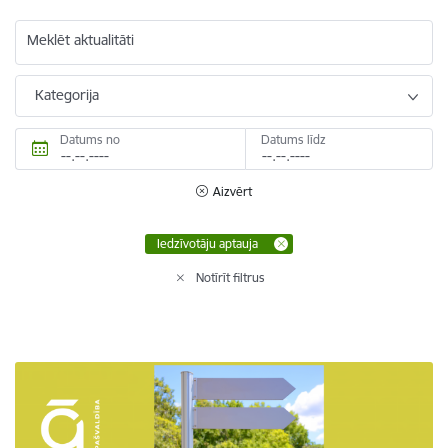
Meklēt aktualitāti
Kategorija
Datums no
Datums līdz
Aizvērt
Iedzīvotāju aptauja
Notīrīt filtrus