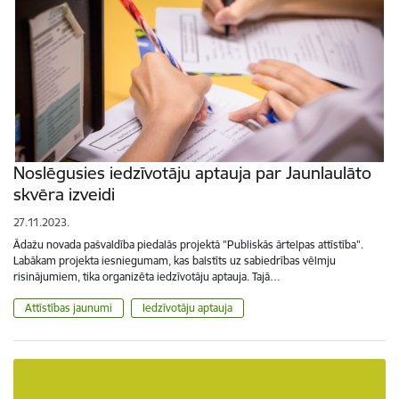
Noslēgusies iedzīvotāju aptauja par Jaunlaulāto
skvēra izveidi
27.11.2023.
Ādažu novada pašvaldība piedalās projektā "Publiskās ārtelpas attīstība".
Labākam projekta iesniegumam, kas balstīts uz sabiedrības vēlmju
risinājumiem, tika organizēta iedzīvotāju aptauja. Tajā…
Attīstības jaunumi
Iedzīvotāju aptauja