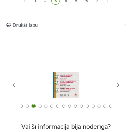
1
2
3
4
5
6
7
Lapa
Lapa
Pašreizējā lapa
Lapa
Lapa
Lapa
Drukāt lapu
Vai šī informācija bija noderīga?