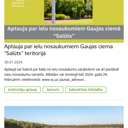
Aptauja par ielu nosaukumiem Gaujas ciema
“Salūts” teritorijā
30.01.2024.
Aptaujā var balsot par kādu no ielu nosaukumu sarakstiem vai arī piedāvāt
savu nosaukumu variantu. Atbildes var iesniegt līdz 2024. gada 29.
februārim: elektroniski: www.ej.uz/jaunas_adreses…
Iedzīvotāju aptauja
Jaunumi
Sabiedrības līdzdalība