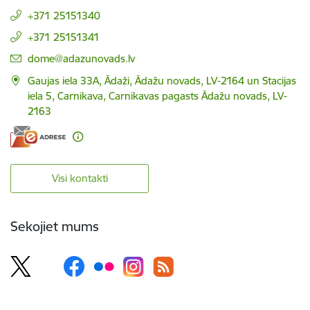
+371 25151340
+371 25151341
E-pasts:
dome@adazunovads.lv
Gaujas iela 33A, Ādaži, Ādažu novads, LV-2164 un Stacijas
iela 5, Carnikava, Carnikavas pagasts Ādažu novads, LV-
2163
Visi kontakti
Sekojiet mums