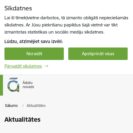
Pāriet uz lapas saturu
Sīkdatnes
Spied
lai meklētu
Enter
Lai šī tīmekļvietne darbotos, tā izmanto obligāti nepieciešamās
sīkdatnes. Ar Jūsu piekrišanu papildus šajā vietnē var tikt
izmantotas statistikas un sociālo mediju sīkdatnes.
Lūdzu, atzīmējiet savu izvēli:
Noraidīt
Apstiprināt visas
Pārvaldīt sīkdatnes
Sākums
Aktualitātes
Aktualitātes