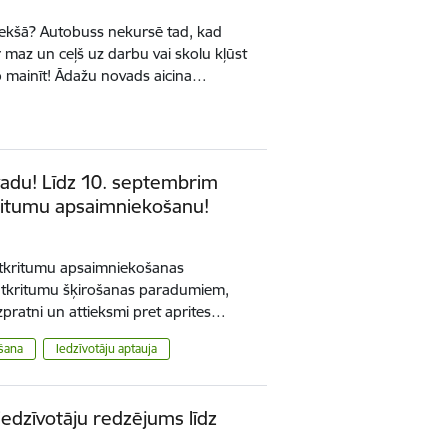
riekšā? Autobuss nekursē tad, kad
r maz un ceļš uz darbu vai skolu kļūst
to mainīt! Ādažu novads aicina…
vadu! Līdz 10. septembrim
kritumu apsaimniekošanu!
 atkritumu apsaimniekošanas
 atkritumu šķirošanas paradumiem,
izpratni un attieksmi pret aprites…
šana
Iedzīvotāju aptauja
edzīvotāju redzējums līdz