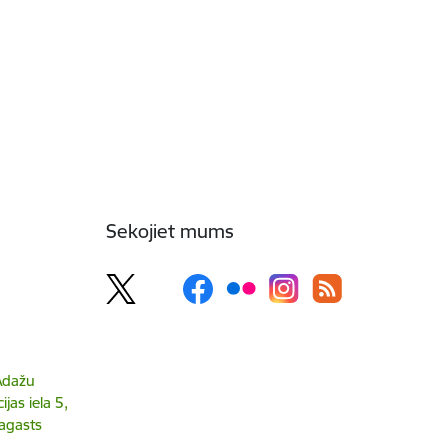
Sekojiet mums
 Ādažu
jas iela 5,
agasts