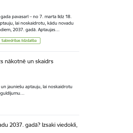
ada pavasarī – no 7. marta līdz 18.
 aptauju, lai noskaidrotu, kādu novadu
 gadiem, 2037. gadā. Aptaujas…
Sabiedrības līdzdalība
ts nākotnē un skaidrs
 un jauniešu aptauju, lai noskaidrotu
ieguldījumu…
du 2037. gadā? Izsaki viedokli,