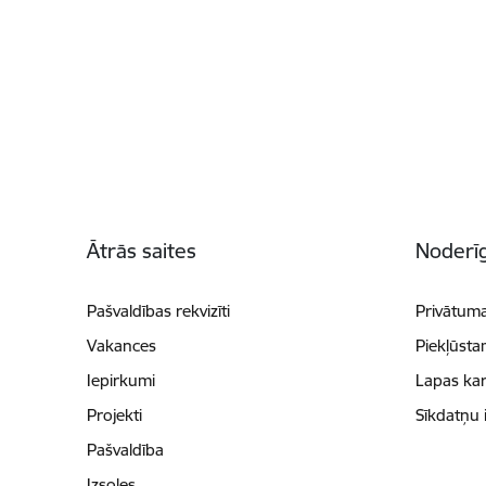
Kājene
Ātrās saites
Noderīg
Pašvaldības rekvizīti
Privātuma
Vakances
Piekļūsta
Iepirkumi
Lapas kar
Projekti
Sīkdatņu 
Pašvaldība
Izsoles