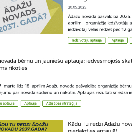
20.05.2025.
Ādažu novada pašvaldība 2025. g
aprīlim – organizēja iedzīvotāju
iedzīvotāji vēlas redzēt pēc 12
Iedzīvotāju aptauja
Aptauja
ovada bērnu un jauniešu aptauja: iedvesmojošs ska
ums rīkoties
7. marta līdz 18. aprīlim Ādažu novada pašvaldība organizēja bērnu
ējumu par novada šodienu un nākotni. Aptaujas rezultāti sniedza 
ju aptauja
Aptauja
Attīstības stratēģija
Kādu Tu redzi Ādažu nova
piedaloties aptaujā!