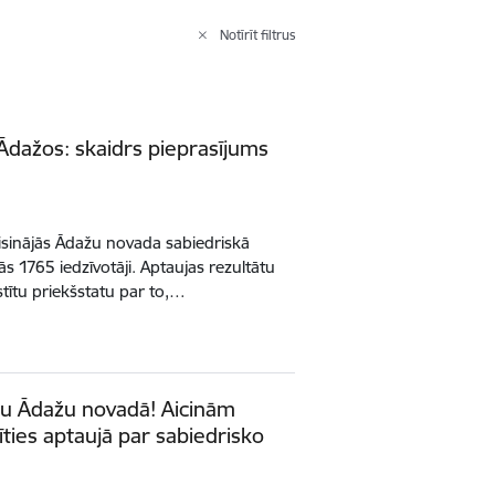
Notīrīt filtrus
 Ādažos: skaidrs pieprasījums
risinājās Ādažu novada sabiedriskā
ās 1765 iedzīvotāji. Aptaujas rezultātu
tītu priekšstatu par to,…
mu Ādažu novadā! Aicinām
īties aptaujā par sabiedrisko