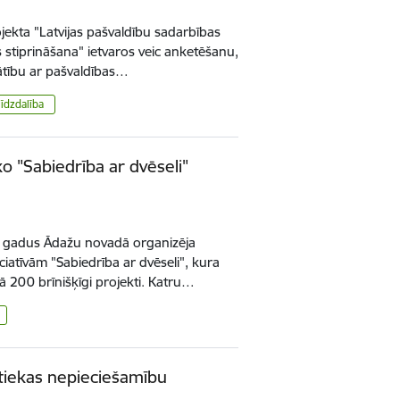
ojekta "Latvijas pašvaldību sadarbības
 stiprināšana" ietvaros veic anketēšanu,
nātību ar pašvaldības…
līdzdalība
o "Sabiedrība ar dvēseli"
5 gadus Ādažu novadā organizēja
ciatīvām "Sabiedrība ar dvēseli", kura
kā 200 brīnišķīgi projekti. Katru…
tiekas nepieciešamību