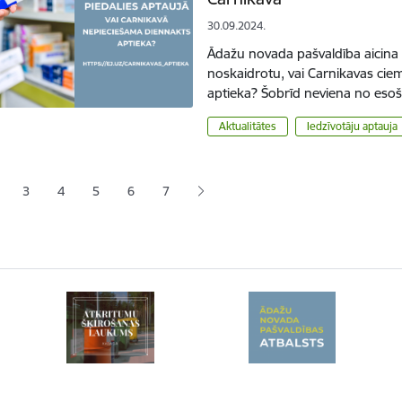
30.09.2024.
Ādažu novada pašvaldība aicina ie
noskaidrotu, vai Carnikavas ci
aptieka? Šobrīd neviena no es
Aktualitātes
Iedzīvotāju aptauja
ana
3
4
5
6
7
jā lapa
pa
Lapa
Lapa
Lapa
Lapa