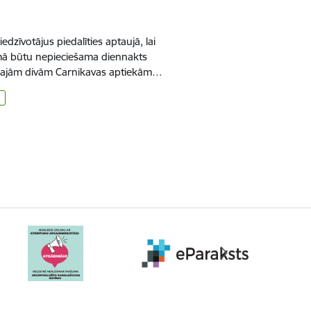
dzīvotājus piedalīties aptaujā, lai
emā būtu nepieciešama diennakts
ošajām divām Carnikavas aptiekām…