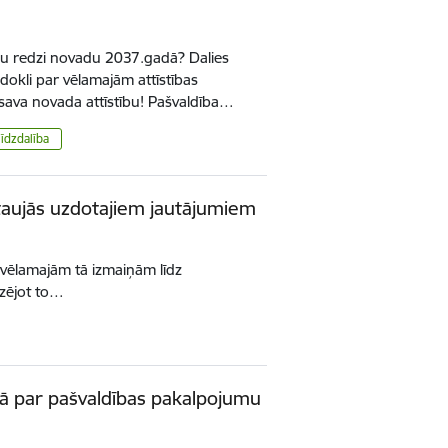
Tu redzi novadu 2037.gadā? Dalies
dokli par vēlamajām attīstības
 sava novada attīstību! Pašvaldība…
līdzdalība
taujās uzdotajiem jautājumiem
n vēlamajām tā izmaiņām līdz
izējot to…
ujā par pašvaldības pakalpojumu