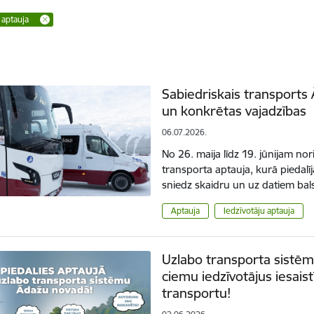
 aptauja
Sabiedriskais transports
un konkrētas vajadzības
06.07.2026.
No 26. maija līdz 19. jūnijam no
transporta aptauja, kurā piedalīj
sniedz skaidru un uz datiem bals
Aptauja
Iedzīvotāju aptauja
Uzlabo transporta sistē
ciemu iedzīvotājus iesaist
transportu!