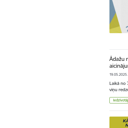
Ādažu n
aicināj
19.05.2025.
Laikā no 
viņu redz
Iedzīvotā