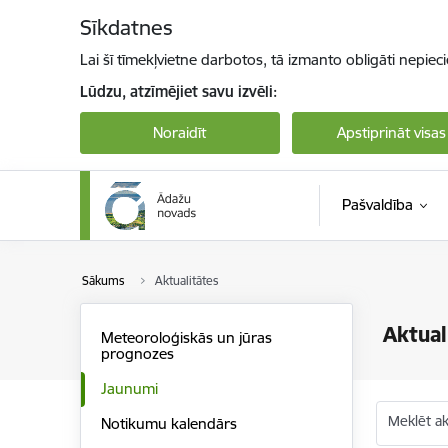
Pāriet uz lapas saturu
Sīkdatnes
Lai šī tīmekļvietne darbotos, tā izmanto obligāti nepiec
Lūdzu, atzīmējiet savu izvēli:
Noraidīt
Apstiprināt visas
Pašvaldība
Sākums
Aktualitātes
Aktual
Meteoroloģiskās un jūras
prognozes
Jaunumi
Meklēt akt
Notikumu kalendārs