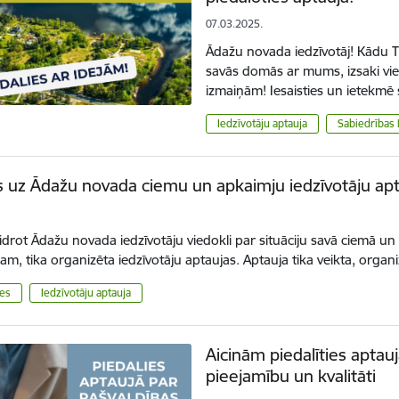
07.03.2025.
Ādažu novada iedzīvotāj! Kādu 
savās domās ar mums, izsaki vie
izmaiņām! Iesaisties un ietekmē
Iedzīvotāju aptauja
Sabiedrības 
s uz Ādažu novada ciemu un apkaimju iedzīvotāju ap
idrot Ādažu novada iedzīvotāju viedokli par situāciju savā ciemā u
m, tika organizēta iedzīvotāju aptaujas. Aptauja tika veikta, organ
tes
Iedzīvotāju aptauja
Aicinām piedalīties apta
pieejamību un kvalitāti