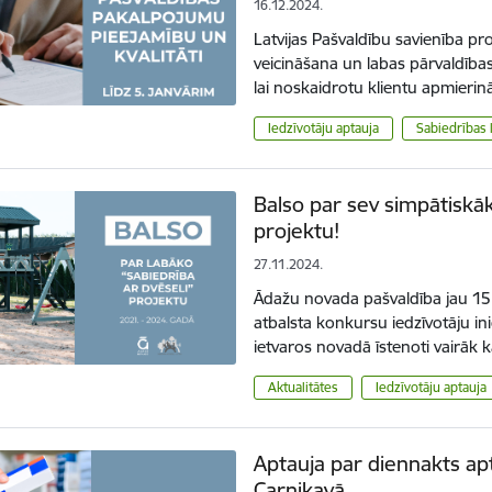
16.12.2024.
Latvijas Pašvaldību savienība pr
veicināšana un labas pārvaldības
lai noskaidrotu klientu apmieri
Iedzīvotāju aptauja
Sabiedrības 
Balso par sev simpātiskāk
projektu!
27.11.2024.
Ādažu novada pašvaldība jau 1
atbalsta konkursu iedzīvotāju ini
ietvaros novadā īstenoti vairāk 
Aktualitātes
Iedzīvotāju aptauja
Aptauja par diennakts ap
Carnikavā