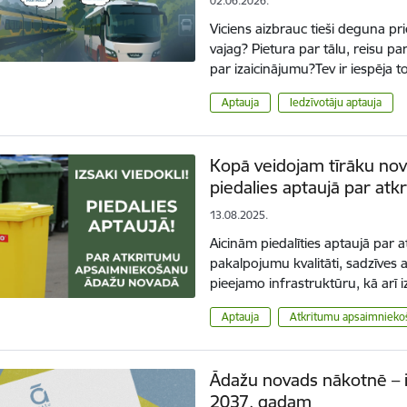
02.06.2026.
Viciens aizbrauc tieši deguna p
vajag? Pietura par tālu, reisu pa
par izaicinājumu?Tev ir iespēja 
Aptauja
Iedzīvotāju aptauja
Kopā veidojam tīrāku no
piedalies aptaujā par at
13.08.2025.
Aicinām piedalīties aptaujā par
pakalpojumu kvalitāti, sadzīves
pieejamo infrastruktūru, kā arī 
Aptauja
Atkritumu apsaimnieko
Ādažu novads nākotnē – i
2037. gadam