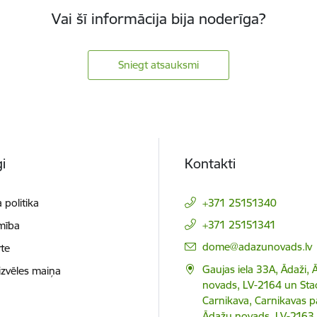
Vai šī informācija bija noderīga?
Sniegt atsauksmi
i
Kontakti
 politika
+371 25151340
+371 25151341
mība
E-pasts:
dome@adazunovads.lv
te
Gaujas iela 33A, Ādaži,
izvēles maiņa
novads, LV-2164 un Staci
Carnikava, Carnikavas p
Ādažu novads, LV-2163