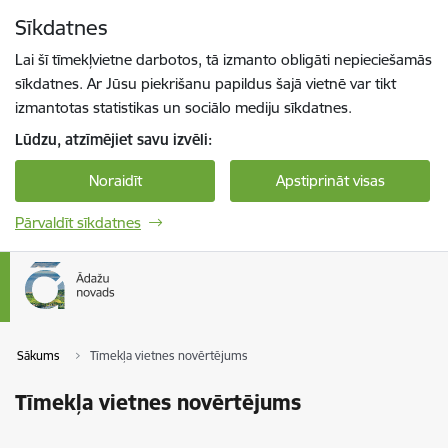
Pāriet uz lapas saturu
Sīkdatnes
Spied
lai meklētu
Enter
Lai šī tīmekļvietne darbotos, tā izmanto obligāti nepieciešamās
sīkdatnes. Ar Jūsu piekrišanu papildus šajā vietnē var tikt
izmantotas statistikas un sociālo mediju sīkdatnes.
Lūdzu, atzīmējiet savu izvēli:
Noraidīt
Apstiprināt visas
Pārvaldīt sīkdatnes
Sākums
Tīmekļa vietnes novērtējums
Tīmekļa vietnes novērtējums