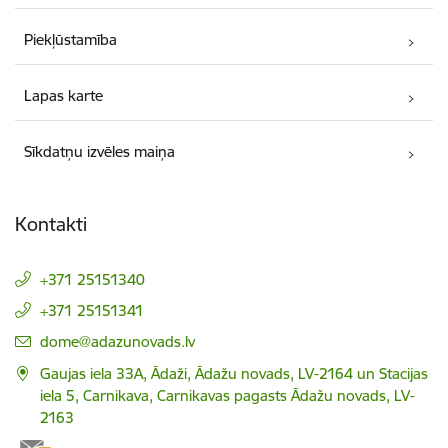
Piekļūstamība
Lapas karte
Sīkdatņu izvēles maiņa
Kontakti
+371 25151340
+371 25151341
E-pasts:
dome@adazunovads.lv
Gaujas iela 33A, Ādaži, Ādažu novads, LV-2164 un Stacijas
iela 5, Carnikava, Carnikavas pagasts Ādažu novads, LV-
2163