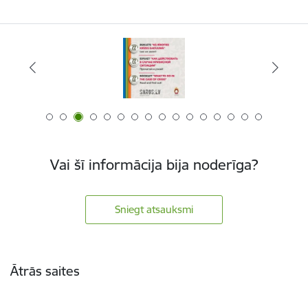
Vai šī informācija bija noderīga?
Sniegt atsauksmi
Kājene
Ātrās saites