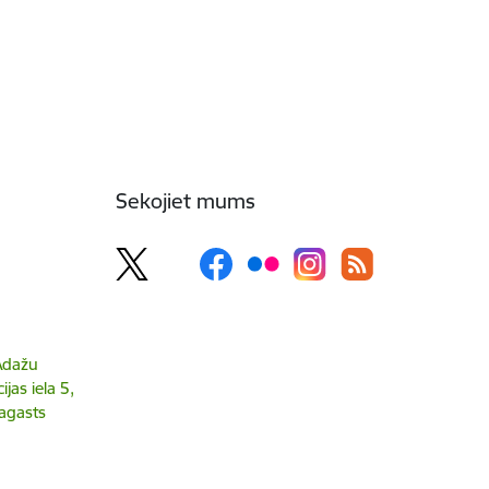
Sekojiet mums
 Ādažu
jas iela 5,
agasts