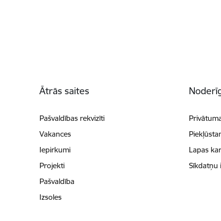
Kājene
Ātrās saites
Noderīg
Pašvaldības rekvizīti
Privātuma
Vakances
Piekļūsta
Iepirkumi
Lapas kar
Projekti
Sīkdatņu 
Pašvaldība
Izsoles