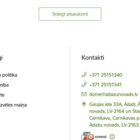
Sniegt atsauksmi
i
Kontakti
 politika
+371 25151340
+371 25151341
mība
E-pasts:
dome@adazunovads.lv
te
Gaujas iela 33A, Ādaži,
izvēles maiņa
novads, LV-2164 un Staci
Carnikava, Carnikavas p
Ādažu novads, LV-2163