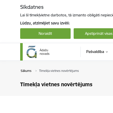
Pāriet uz lapas saturu
Sīkdatnes
Lai šī tīmekļvietne darbotos, tā izmanto obligāti nepiec
Lūdzu, atzīmējiet savu izvēli:
Noraidīt
Apstiprināt visas
Pašvaldība
Sākums
Tīmekļa vietnes novērtējums
Tīmekļa vietnes novērtējums