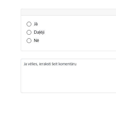
Vai šī informācija bija noderīga?
Jā
Daļēji
Nē
Ja vēlies, ieraksti šeit komentāru