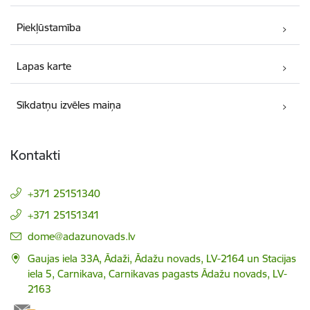
Piekļūstamība
Lapas karte
Sīkdatņu izvēles maiņa
Kontakti
+371 25151340
+371 25151341
E-pasts:
dome@adazunovads.lv
Gaujas iela 33A, Ādaži, Ādažu novads, LV-2164 un Stacijas
iela 5, Carnikava, Carnikavas pagasts Ādažu novads, LV-
2163