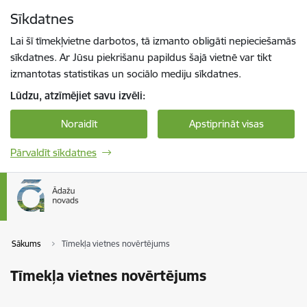
Pāriet uz lapas saturu
Sīkdatnes
Spied
lai meklētu
Enter
Lai šī tīmekļvietne darbotos, tā izmanto obligāti nepieciešamās
sīkdatnes. Ar Jūsu piekrišanu papildus šajā vietnē var tikt
izmantotas statistikas un sociālo mediju sīkdatnes.
Lūdzu, atzīmējiet savu izvēli:
Noraidīt
Apstiprināt visas
Pārvaldīt sīkdatnes
Sākums
Tīmekļa vietnes novērtējums
Tīmekļa vietnes novērtējums