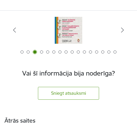
Vai šī informācija bija noderīga?
Sniegt atsauksmi
Kājene
Ātrās saites