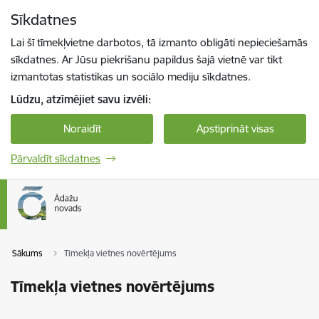
Pāriet uz lapas saturu
Sīkdatnes
Spied
lai meklētu
Enter
Lai šī tīmekļvietne darbotos, tā izmanto obligāti nepieciešamās
sīkdatnes. Ar Jūsu piekrišanu papildus šajā vietnē var tikt
izmantotas statistikas un sociālo mediju sīkdatnes.
Lūdzu, atzīmējiet savu izvēli:
Noraidīt
Apstiprināt visas
Pārvaldīt sīkdatnes
Sākums
Tīmekļa vietnes novērtējums
Tīmekļa vietnes novērtējums