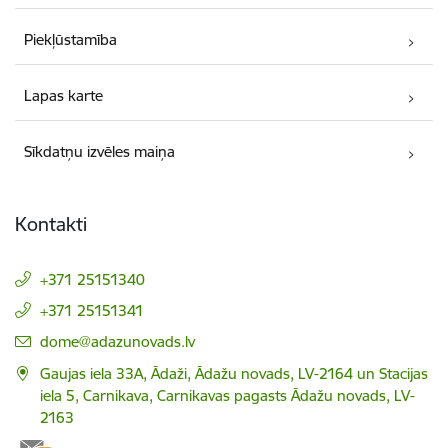
Piekļūstamība
Lapas karte
Sīkdatņu izvēles maiņa
Kontakti
+371 25151340
+371 25151341
E-pasts:
dome@adazunovads.lv
Gaujas iela 33A, Ādaži, Ādažu novads, LV-2164 un Stacijas
iela 5, Carnikava, Carnikavas pagasts Ādažu novads, LV-
2163