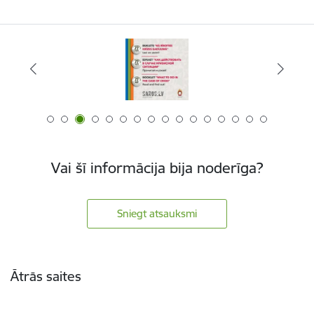
Vai šī informācija bija noderīga?
Sniegt atsauksmi
Kājene
Ātrās saites