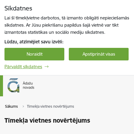
Pāriet uz lapas saturu
Sīkdatnes
Spied
lai meklētu
Enter
Lai šī tīmekļvietne darbotos, tā izmanto obligāti nepieciešamās
sīkdatnes. Ar Jūsu piekrišanu papildus šajā vietnē var tikt
izmantotas statistikas un sociālo mediju sīkdatnes.
Lūdzu, atzīmējiet savu izvēli:
Noraidīt
Apstiprināt visas
Pārvaldīt sīkdatnes
Sākums
Tīmekļa vietnes novērtējums
Tīmekļa vietnes novērtējums