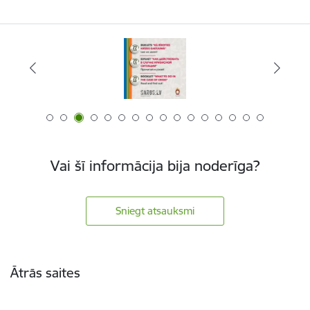
Vai šī informācija bija noderīga?
Sniegt atsauksmi
Kājene
Ātrās saites