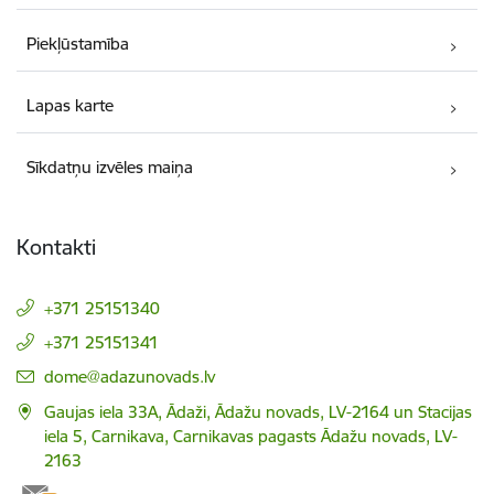
Piekļūstamība
Lapas karte
Sīkdatņu izvēles maiņa
Kontakti
+371 25151340
+371 25151341
E-pasts:
dome@adazunovads.lv
Gaujas iela 33A, Ādaži, Ādažu novads, LV-2164 un Stacijas
iela 5, Carnikava, Carnikavas pagasts Ādažu novads, LV-
2163