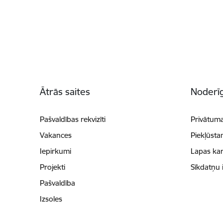
Kājene
Ātrās saites
Noderīg
Pašvaldības rekvizīti
Privātuma
Vakances
Piekļūsta
Iepirkumi
Lapas kar
Projekti
Sīkdatņu 
Pašvaldība
Izsoles