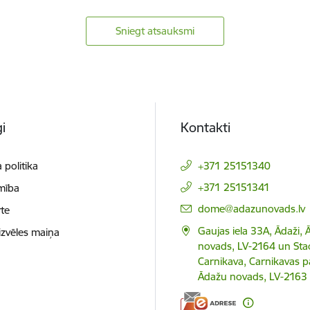
Sniegt atsauksmi
i
Kontakti
 politika
+371 25151340
+371 25151341
mība
E-pasts:
dome@adazunovads.lv
te
Gaujas iela 33A, Ādaži,
izvēles maiņa
novads, LV-2164 un Staci
Carnikava, Carnikavas p
Ādažu novads, LV-2163