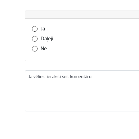
Vai šī informācija bija noderīga?
Jā
Daļēji
Nē
Ja vēlies, ieraksti šeit komentāru