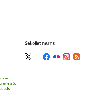
Sekojiet mums
 Ādažu
jas iela 5,
agasts