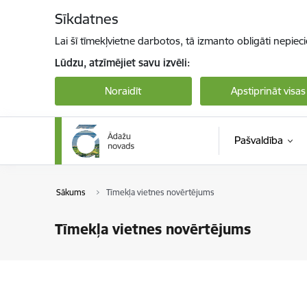
Pāriet uz lapas saturu
Sīkdatnes
Lai šī tīmekļvietne darbotos, tā izmanto obligāti nepiec
Lūdzu, atzīmējiet savu izvēli:
Noraidīt
Apstiprināt visas
Pašvaldība
Sākums
Tīmekļa vietnes novērtējums
Tīmekļa vietnes novērtējums