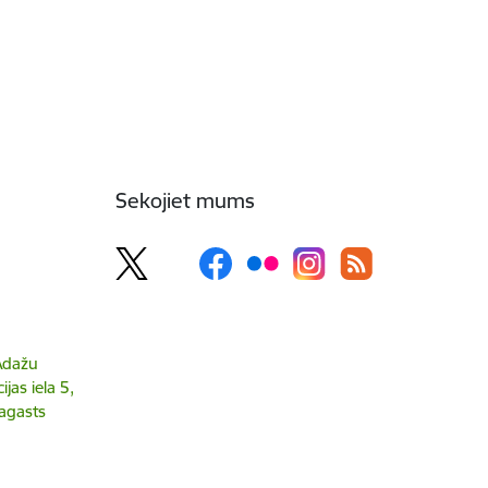
Sekojiet mums
 Ādažu
jas iela 5,
agasts