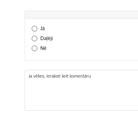
Vai šī informācija bija noderīga?
Jā
Daļēji
Nē
Ja vēlies, ieraksti šeit komentāru