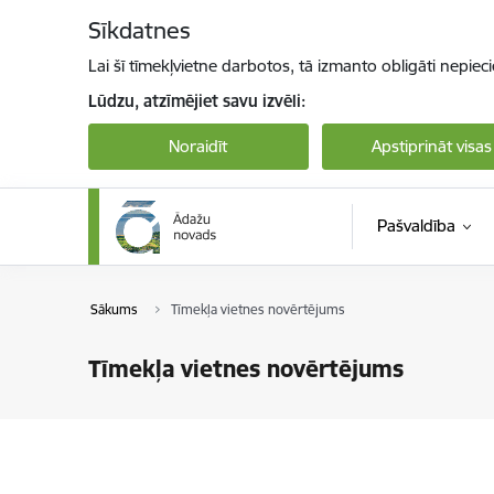
Pāriet uz lapas saturu
Sīkdatnes
Lai šī tīmekļvietne darbotos, tā izmanto obligāti nepiec
Lūdzu, atzīmējiet savu izvēli:
Noraidīt
Apstiprināt visas
Pašvaldība
Sākums
Tīmekļa vietnes novērtējums
Tīmekļa vietnes novērtējums