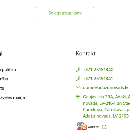
Sniegt atsauksmi
i
Kontakti
 politika
+371 25151340
+371 25151341
mība
E-pasts:
dome@adazunovads.lv
te
Gaujas iela 33A, Ādaži,
izvēles maiņa
novads, LV-2164 un Staci
Carnikava, Carnikavas p
Ādažu novads, LV-2163