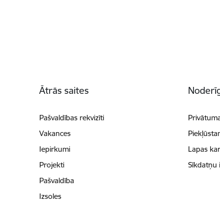
Kājene
Ātrās saites
Noderīg
Pašvaldības rekvizīti
Privātuma
Vakances
Piekļūsta
Iepirkumi
Lapas kar
Projekti
Sīkdatņu 
Pašvaldība
Izsoles